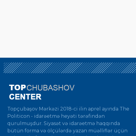
Topçubaşov Mərkəzi 2018-ci ilin aprel ayında The
Politicon - idarəetmə heyəti tərəfindən
qurulmuşdur. Siyasət və idarəetmə haqqında
bütün forma və ölçülərdə yazan müəlliflər üçün