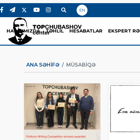
EN
HAQQIMIZDA
TƏHLİL
HESABATLAR
EKSPERT RƏ
ANA SƏHIFƏ
MÜSABIQƏ