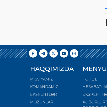
T
HAQQIMIZDA
MENYU
MISSIYAMIZ
TƏHLİL
KOMANDAMIZ
HESABATLA
EKSPERTLƏR
EKSPERT RƏ
MƏZUNLAR
XƏBƏRLƏR 