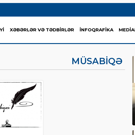
Yİ
XƏBƏRLƏR VƏ TƏDBİRLƏR
İNFOQRAFİKA
MEDİA
MÜSABIQƏ