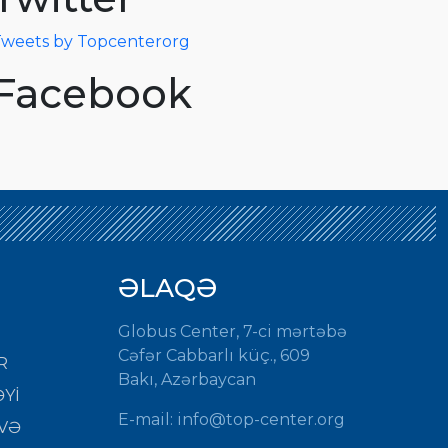
weets by Topcenterorg
Facebook
ƏLAQƏ
Globus Center, 7-ci mərtəbə
Cəfər Cabbarlı küç., 609
R
Bakı, Azərbaycan
Yİ
E-mail:
info@top-center.org
VƏ