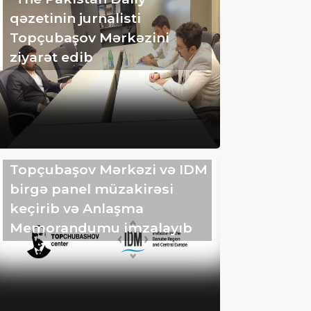
qəzetinin jurnalisti
Topçubaşov Mərkəzini
ziyarət edib
Topçubaşov Mərkəzi və IDM
birgə panel müzakirəsi
keçirib və Anlaşma
Memorandumu imzalayıb