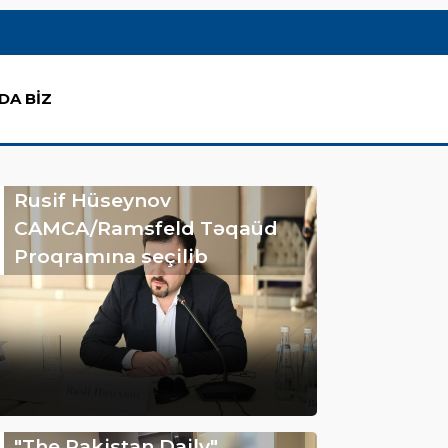
DA BİZ
Rusif Hüseynov
CAMCA/Ramsfeld Təqaüd
Proqramına seçilib
"The Pakistan Daily"