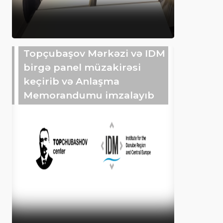
Topçubaşov Mərkəzi və IDM
birgə panel müzakirəsi
keçirib və Anlaşma
Memorandumu imzalayıb