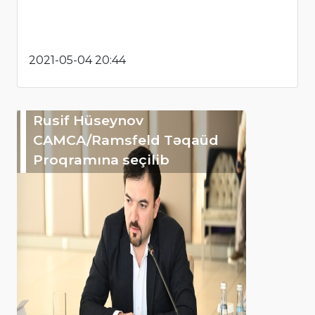
2021-05-04 20:44
Rusif Hüseynov
CAMCA/Ramsfeld Təqaüd
Proqramına seçilib