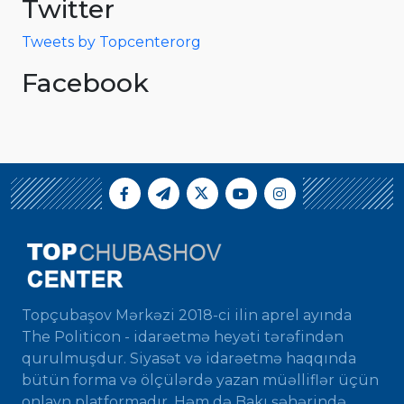
Twitter
Tweets by Topcenterorg
Facebook
Topçubaşov Mərkəzi 2018-ci ilin aprel ayında
The Politicon - idarəetmə heyəti tərəfindən
qurulmuşdur. Siyasət və idarəetmə haqqında
bütün forma və ölçülərdə yazan müəlliflər üçün
onlayn platformadır. Həm də Bakı şəhərində