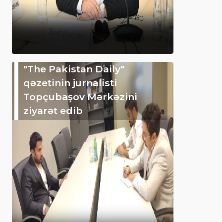
"The Pakistan Daily"
qəzetinin jurnalisti
Topçubaşov Mərkəzini
ziyarət edib