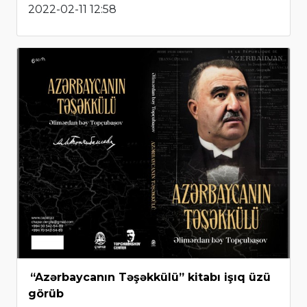
2022-02-11 12:58
“Azərbaycanın Təşəkkülü” kitabı işıq üzü
görüb