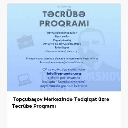
Topçubaşov Mərkəzində Tədqiqat üzrə
Təcrübə Proqramı