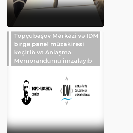
Topçubaşov Mərkəzi və IDM
birgə panel müzakirəsi
keçirib və Anlaşma
Memorandumu imzalayıb