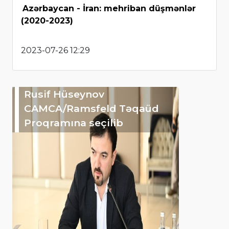
Azərbaycan - İran: mehriban düşmənlər
(2020-2023)
2023-07-26 12:29
Rusif Hüseynov
CAMCA/Ramsfeld Təqaüd
Proqramına seçilib