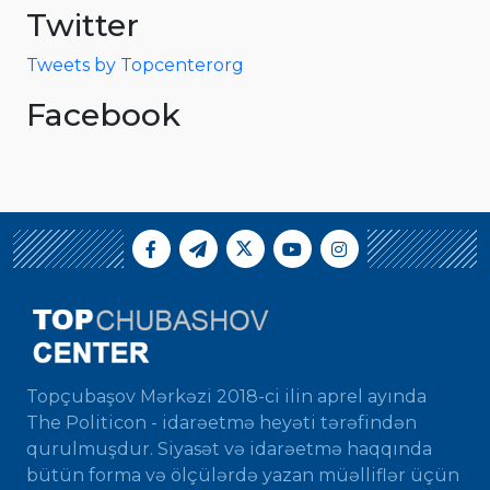
Twitter
Tweets by Topcenterorg
Facebook
Topçubaşov Mərkəzi 2018-ci ilin aprel ayında
The Politicon - idarəetmə heyəti tərəfindən
qurulmuşdur. Siyasət və idarəetmə haqqında
bütün forma və ölçülərdə yazan müəlliflər üçün