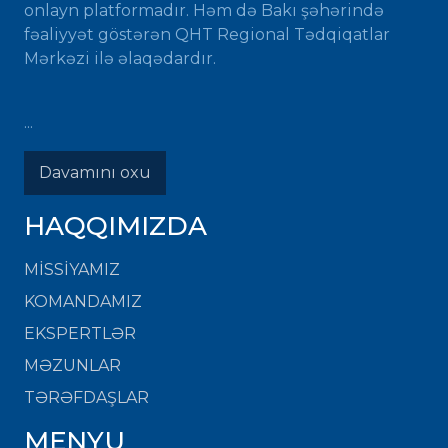
onlayn platformadır. Həm də Bakı şəhərində
fəaliyyət göstərən QHT Regional Tədqiqatlar
Mərkəzi ilə əlaqədardır.
...
Davamını oxu
HAQQIMIZDA
MISSIYAMIZ
KOMANDAMIZ
EKSPERTLƏR
MƏZUNLAR
TƏRƏFDAŞLAR
MENYU