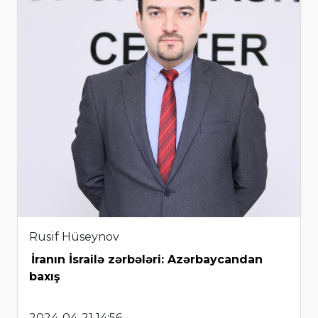
Rusif Hüseynov
İranın İsrailə zərbələri: Azərbaycandan
baxış
2024-04-21 14:56