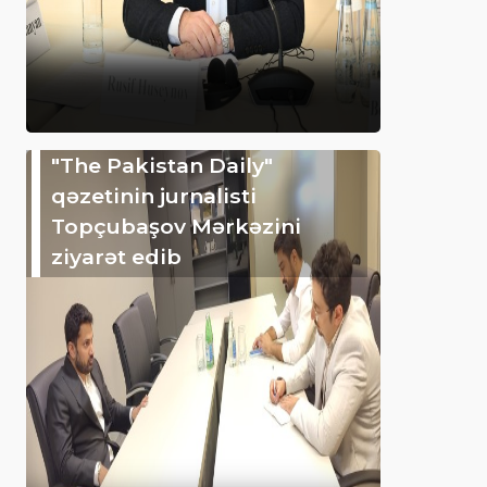
"The Pakistan Daily"
qəzetinin jurnalisti
Topçubaşov Mərkəzini
ziyarət edib