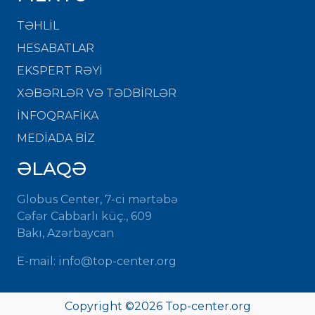
TƏHLİL
HESABATLAR
EKSPERT RƏYİ
XƏBƏRLƏR VƏ TƏDBİRLƏR
İNFOQRAFİKA
MEDİADA BİZ
ƏLAQƏ
Globus Center, 7-ci mərtəbə
Cəfər Cabbarlı küç., 609
Bakı, Azərbaycan
E-mail:
info@top-center.org
Copyright ©
2026
Top-center.org