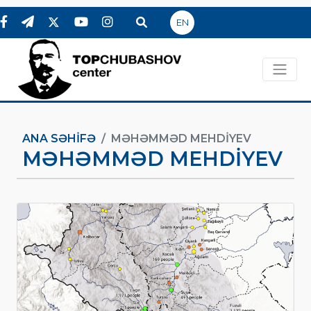
EN
ANA SƏHIFƏ
MƏHƏMMƏD MEHDIYEV
MƏHƏMMƏD MEHDIYEV