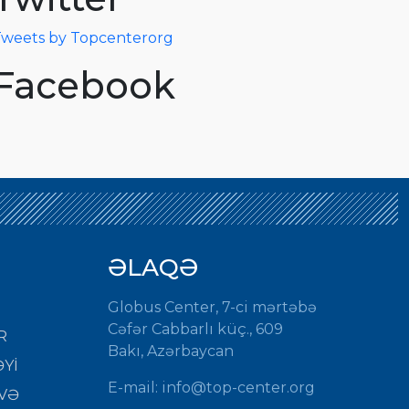
weets by Topcenterorg
Facebook
ƏLAQƏ
Globus Center, 7-ci mərtəbə
Cəfər Cabbarlı küç., 609
R
Bakı, Azərbaycan
Yİ
E-mail:
info@top-center.org
VƏ