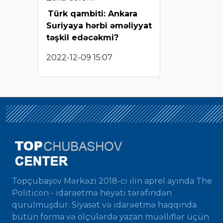
Türk qambiti: Ankara
Suriyaya hərbi əməliyyat
təşkil edəcəkmi?
2022-12-09 15:07
Topçubaşov Mərkəzi 2018-ci ilin aprel ayında The
Politicon - idarəetmə heyəti tərəfindən
qurulmuşdur. Siyasət və idarəetmə haqqında
bütün forma və ölçülərdə yazan müəlliflər üçün