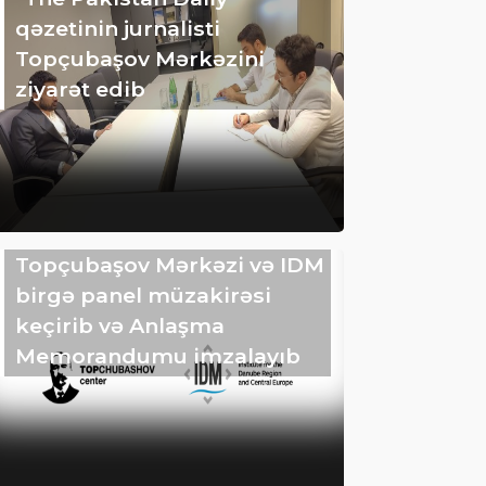
qəzetinin jurnalisti
Topçubaşov Mərkəzini
ziyarət edib
Topçubaşov Mərkəzi və IDM
birgə panel müzakirəsi
keçirib və Anlaşma
Memorandumu imzalayıb