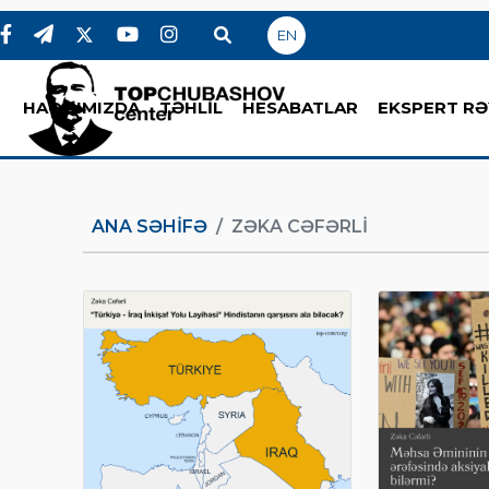
EN
HAQQIMIZDA
TƏHLİL
HESABATLAR
EKSPERT RƏ
ANA SƏHIFƏ
ZƏKA CƏFƏRLI