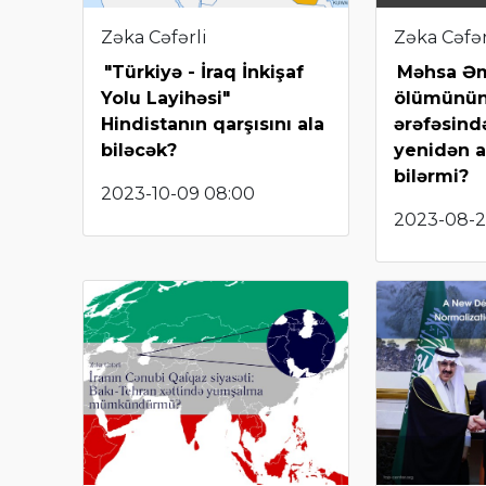
Zəka Cəfərli
Zəka Cəfər
"Türkiyə - İraq İnkişaf
Məhsa Əm
Yolu Layihəsi"
ölümünün
Hindistanın qarşısını ala
ərəfəsind
biləcək?
yenidən a
bilərmi?
2023-10-09 08:00
2023-08-2