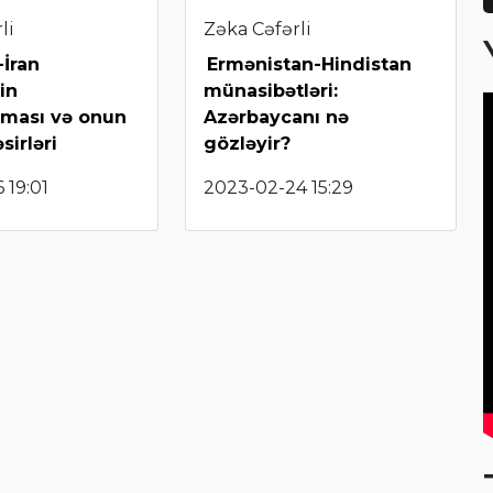
li
Zəka Cəfərli
İran
Ermənistan-Hindistan
in
münasibətləri:
şması və onun
Azərbaycanı nə
sirləri
gözləyir?
 19:01
2023-02-24 15:29