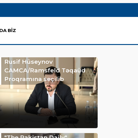
DA BİZ
Rusif Hüseynov
CAMCA/Ramsfeld Təqaüd
Proqramına seçilib
"The Pakistan Daily"