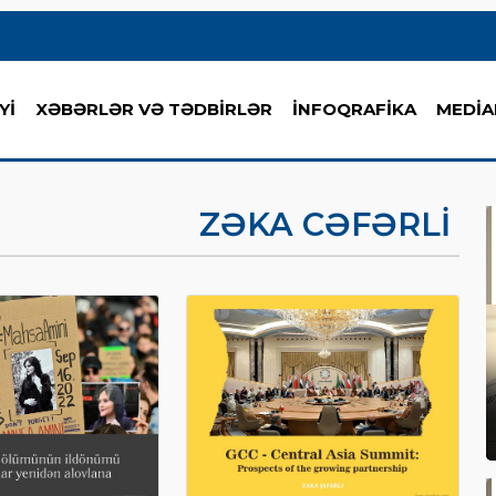
Yİ
XƏBƏRLƏR VƏ TƏDBİRLƏR
İNFOQRAFİKA
MEDİA
ZƏKA CƏFƏRLI