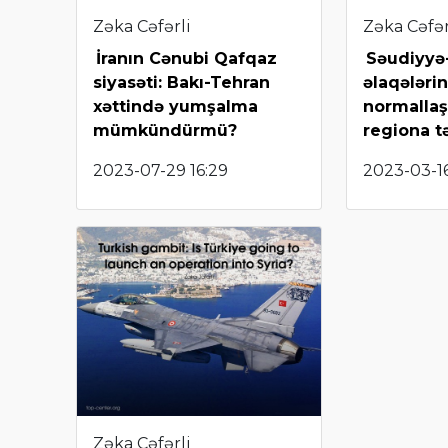
Zəka Cəfərli
Zəka Cəfər
İranın Cənubi Qafqaz
Səudiyyə-
siyasəti: Bakı-Tehran
əlaqələrin
xəttində yumşalma
normalla
mümkündürmü?
regiona tə
2023-07-29 16:29
2023-03-16
Zəka Cəfərli