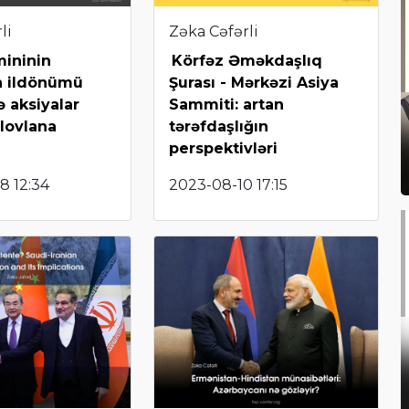
li
Zəka Cəfərli
ininin
Körfəz Əməkdaşlıq
 ildönümü
Şurası - Mərkəzi Asiya
ə aksiyalar
Sammiti: artan
lovlana
tərəfdaşlığın
perspektivləri
8 12:34
2023-08-10 17:15