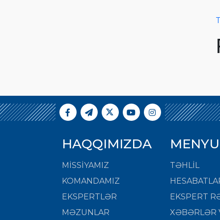
T
HAQQIMIZDA
MENYU
MISSIYAMIZ
TƏHLİL
KOMANDAMIZ
HESABATLA
EKSPERTLƏR
EKSPERT RƏ
MƏZUNLAR
XƏBƏRLƏR 