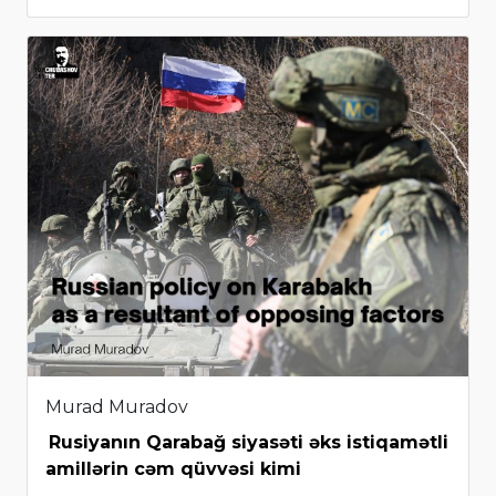
Murad Muradov
Rusiyanın Qarabağ siyasəti əks istiqamətli
amillərin cəm qüvvəsi kimi