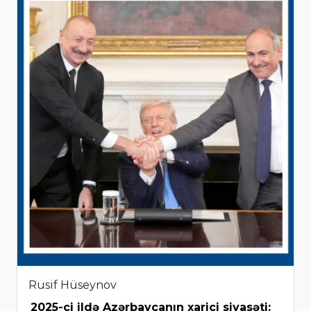
Rusif Hüseynov
2025-ci ildə Azərbaycanın xarici siyasəti: