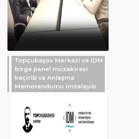
Topçubaşov Mərkəzi və IDM
birgə panel müzakirəsi
keçirib və Anlaşma
Memorandumu imzalayıb