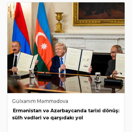
Gülxanım Məmmədova
Ermənistan və Azərbaycanda tarixi dönüş:
sülh vədləri və qarşıdakı yol