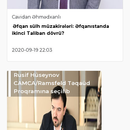
Cavidan Əhmədxanlı
Əfqan sülh müzakirələri: Əfqanıstanda
ikinci Taliban dövrü?
2020-09-19 22:03
Rusif Hüseynov
CAMCA/Ramsfeld Təqaüd
Proqramına seçilib