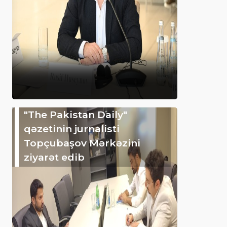
"The Pakistan Daily"
qəzetinin jurnalisti
Topçubaşov Mərkəzini
ziyarət edib