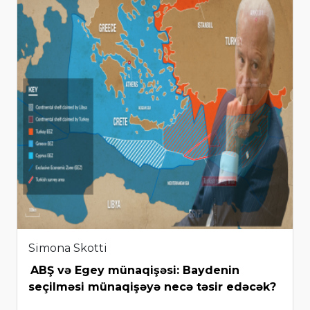
Simona Skotti
ABŞ və Egey münaqişəsi: Baydenin
seçilməsi münaqişəyə necə təsir edəcək?