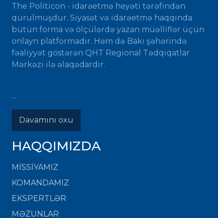
The Politicon - idarəetmə heyəti tərəfindən
qurulmuşdur. Siyasət və idarəetmə haqqında
bütün forma və ölçülərdə yazan müəlliflər üçün
onlayn platformadır. Həm də Bakı şəhərində
fəaliyyət göstərən QHT Regional Tədqiqatlar
Mərkəzi ilə əlaqədardır.
...
Davamını oxu
HAQQIMIZDA
MISSIYAMIZ
KOMANDAMIZ
EKSPERTLƏR
MƏZUNLAR