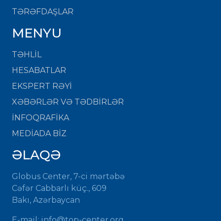
TƏRƏFDAŞLAR
MENYU
TƏHLİL
HESABATLAR
EKSPERT RƏYİ
XƏBƏRLƏR VƏ TƏDBİRLƏR
İNFOQRAFİKA
MEDİADA BİZ
ƏLAQƏ
Globus Center, 7-ci mərtəbə
Cəfər Cabbarlı küç., 609
Bakı, Azərbaycan
E-mail:
info@top-center.org