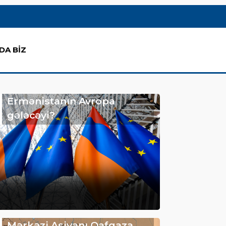
DA BİZ
Ermənistanın Avropa
gələcəyi?
Mərkəzi Asiyanı Qafqaza