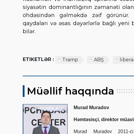
siyasətin dominantlığının zəmanəti olan 
öhdəsindən gəlməkdə zəif görünür. AB
qaydaları və əsas dəyərlərlə bağlı yen
bilər.
ETIKETLƏR :
Tramp
ABŞ
libera
Müəllif haqqında
Murad Muradov
Həmtəsisçi, direktor müavi
Murad Muradov 2011-ci 