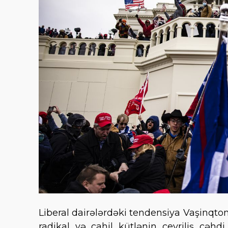
Liberal dairələrdəki tendensiya Vaşinqton
radikal və cahil kütlənin çevriliş cəh