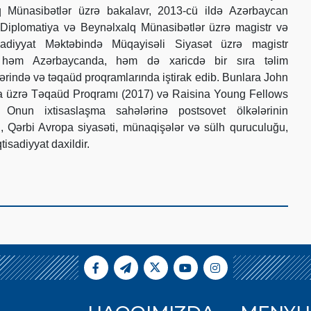
 Münasibətlər üzrə bakalavr, 2013-cü ildə Azərbaycan
Diplomatiya və Beynəlxalq Münasibətlər üzrə magistr və
sadiyyat Məktəbində Müqayisəli Siyasət üzrə magistr
O, həm Azərbaycanda, həm də xaricdə bir sıra təlim
ərində və təqaüd proqramlarında iştirak edib. Bunlara John
a üzrə Təqaüd Proqramı (2017) və Raisina Young Fellows
. Onun ixtisaslaşma sahələrinə postsovet ölkələrinin
ti, Qərbi Avropa siyasəti, münaqişələr və sülh quruculuğu,
tisadiyyat daxildir.