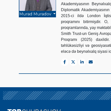
Akademiyasının Beynəlxalq
Diplomatik Akademiyasının 
Murad Muradov
2015-ci ildə London İqti
proqramını bitirmişdir. 
proqramlarında, yay məktəbl
Smith Trust-un Geniş Avrop
Proqramı (2025) daxildir
təhlükəsizliyi və geosiyasə
eləcə də beynəlxalq siyasi iq