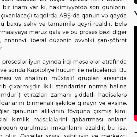
ə bir inam var ki, hakimiyyətdə son günlərini
çıxarılacağı təqdirdə ABŞ-da qanun və qayda
u baxış səhv və tamamilə qeyri-realdır. Belə
ormasiyaya məruz qala və bu proses bəzi digər
i, ənənəvi liberal düzənin əvvəlki şan-şöhrət
.
proseslər iyun ayında irqi məsələlər ətrafında
 və sonda Kapitoliyə hücum ilə nəticələndi. Bu
sı və əhalinin müxtəlif qrupları arasında
ib çıxarmışdır. İkili standartlar norma halına
mdür”) etirazları zamanı şiddətli hadisələrə
arlarını birmənalı şəkildə qınayır və əksinə.
ğlar qanunun aliliyinin fövqünə çıxmış kimi
ial kimlik məsələlərini qabartması onların
ialoqun qurulması imkanlarını azaldır; bu isə,
 olur. Əvvəllər siyasi sabitliyin və mərkəzçi