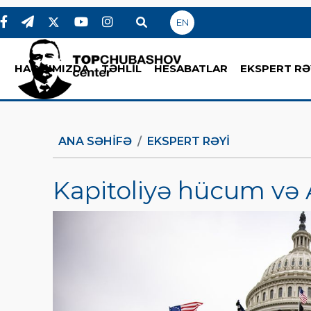
EN
HAQQIMIZDA
TƏHLİL
HESABATLAR
EKSPERT RƏ
ANA SƏHIFƏ
EKSPERT RƏYI
Kapitoliyə hücum və