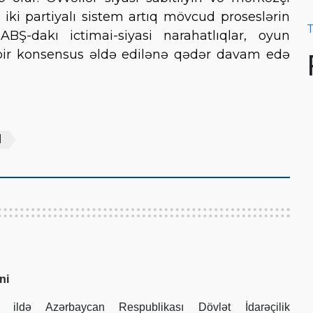
iki partiyalı sistem artıq mövcud proseslərin
T
Ş-dakı ictimai-siyasi narahatlıqlar, oyun
i bir konsensus əldə edilənə qədər davam edə
l
ni
ildə Azərbaycan Respublikası Dövlət İdarəçilik