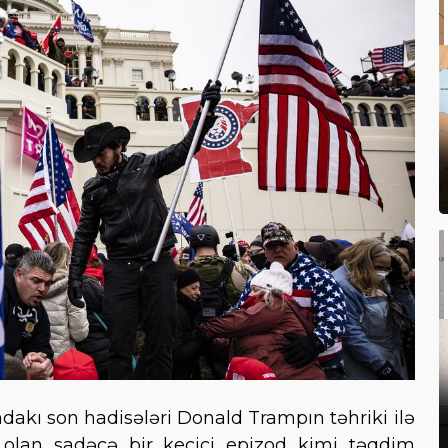
dakı son hadisələri Donald Trampın təhriki ilə
di olan sadəcə bir keçici epizod kimi təqdim