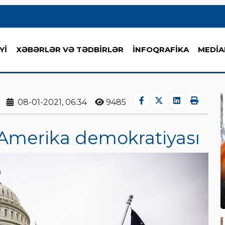
Yİ
XƏBƏRLƏR VƏ TƏDBİRLƏR
İNFOQRAFİKA
MEDİA
08-01-2021, 06:34
9485
 Amerika demokratiyası