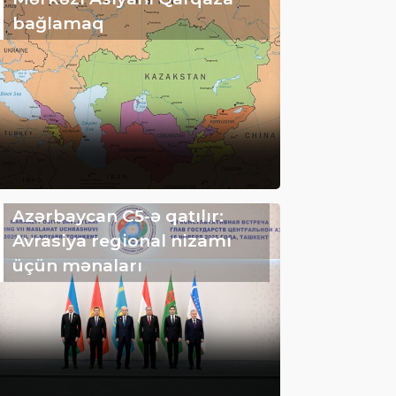
bağlamaq
Azərbaycan C5-ə qatılır:
Avrasiya regional nizamı
üçün mənaları