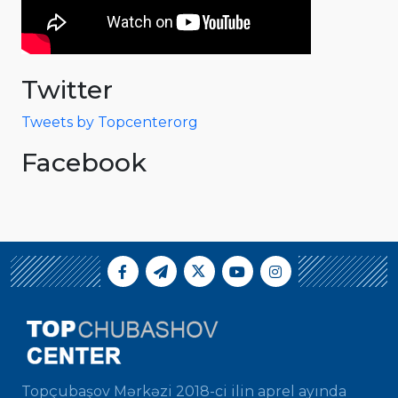
Twitter
Tweets by Topcenterorg
Facebook
Topçubaşov Mərkəzi 2018-ci ilin aprel ayında