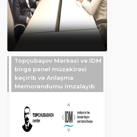
Topçubaşov Mərkəzi və IDM
birgə panel müzakirəsi
keçirib və Anlaşma
Memorandumu imzalayıb