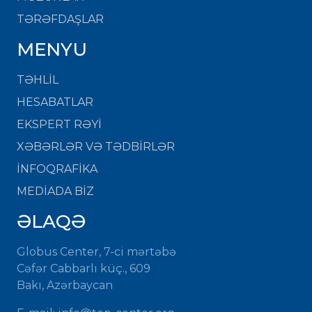
TƏRƏFDAŞLAR
MENYU
TƏHLİL
HESABATLAR
EKSPERT RƏYİ
XƏBƏRLƏR VƏ TƏDBİRLƏR
İNFOQRAFİKA
MEDİADA BİZ
ƏLAQƏ
Globus Center, 7-ci mərtəbə
Cəfər Cabbarlı küç., 609
Bakı, Azərbaycan