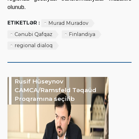
olunub.
ETIKETLƏR :
Murad Muradov
Cənubi Qafqaz
Finlandiya
regional dialoq
Rusif Hüseynov
CAMCA/Ramsfeld Təqaüd
Proqramına seçilib