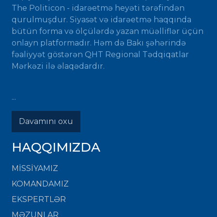
The Politicon - idarəetmə heyəti tərəfindən
qurulmuşdur. Siyasət və idarəetmə haqqında
bütün forma və ölçülərdə yazan müəlliflər üçün
onlayn platformadır. Həm də Bakı şəhərində
fəaliyyət göstərən QHT Regional Tədqiqatlar
Mərkəzi ilə əlaqədardır.
...
Davamını oxu
HAQQIMIZDA
MISSIYAMIZ
KOMANDAMIZ
EKSPERTLƏR
MƏZUNLAR