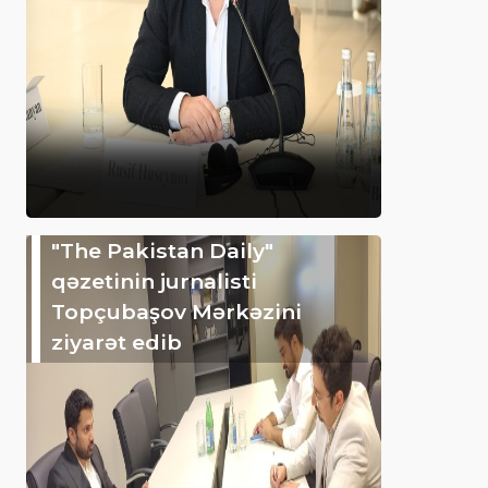
"The Pakistan Daily"
qəzetinin jurnalisti
Topçubaşov Mərkəzini
ziyarət edib