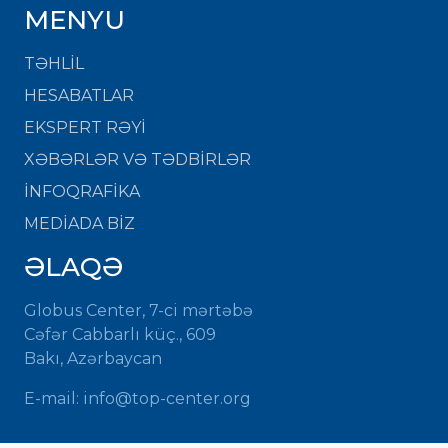
MENYU
TƏHLİL
HESABATLAR
EKSPERT RƏYİ
XƏBƏRLƏR VƏ TƏDBİRLƏR
İNFOQRAFİKA
MEDİADA BİZ
ƏLAQƏ
Globus Center, 7-ci mərtəbə
Cəfər Cabbarlı küç., 609
Bakı, Azərbaycan
E-mail:
info@top-center.org