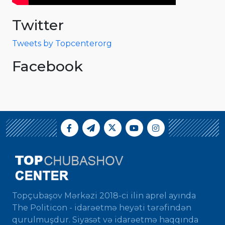
Twitter
Tweets by Topcenterorg
Facebook
Topçubaşov Mərkəzi 2018-ci ilin aprel ayında
The Politicon - idarəetmə heyəti tərəfindən
qurulmuşdur. Siyasət və idarəetmə haqqında