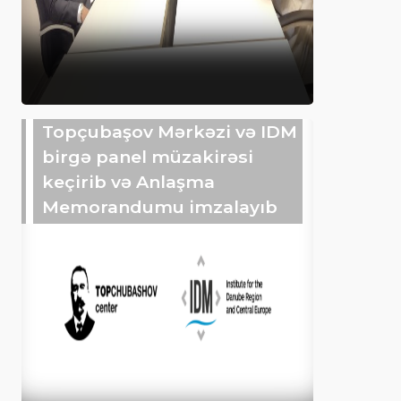
Topçubaşov Mərkəzi və IDM
birgə panel müzakirəsi
keçirib və Anlaşma
Memorandumu imzalayıb