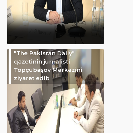
"The Pakistan Daily"
qəzetinin jurnalisti
Topçubaşov Mərkəzini
ziyarət edib