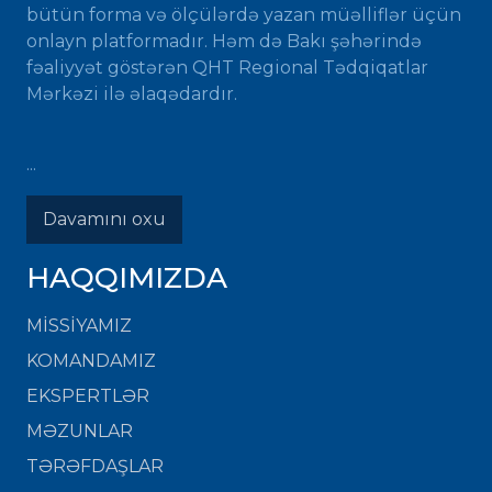
bütün forma və ölçülərdə yazan müəlliflər üçün
onlayn platformadır. Həm də Bakı şəhərində
fəaliyyət göstərən QHT Regional Tədqiqatlar
Mərkəzi ilə əlaqədardır.
...
Davamını oxu
HAQQIMIZDA
MISSIYAMIZ
KOMANDAMIZ
EKSPERTLƏR
MƏZUNLAR
TƏRƏFDAŞLAR