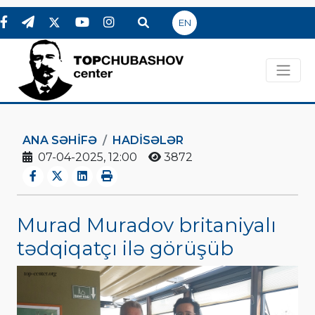
EN
ANA SƏHIFƏ
HADİSƏLƏR
07-04-2025, 12:00
3872
Murad Muradov britaniyalı
tədqiqatçı ilə görüşüb