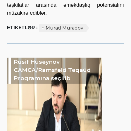
təşkilatlar arasında əməkdaşlıq potensialını
müzakirə ediblər.
ETIKETLƏR :
Murad Muradov
Rusif Hüseynov
CAMCA/Ramsfeld Təqaüd
Proqramına seçilib