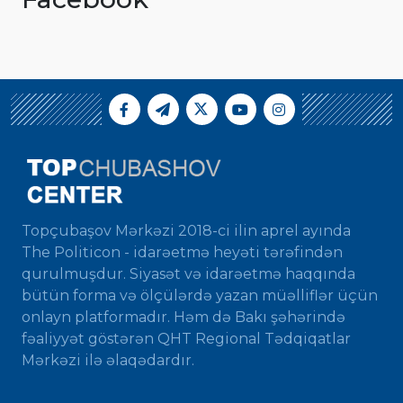
Topçubaşov Mərkəzi 2018-ci ilin aprel ayında
The Politicon - idarəetmə heyəti tərəfindən
qurulmuşdur. Siyasət və idarəetmə haqqında
bütün forma və ölçülərdə yazan müəlliflər üçün
onlayn platformadır. Həm də Bakı şəhərində
fəaliyyət göstərən QHT Regional Tədqiqatlar
Mərkəzi ilə əlaqədardır.