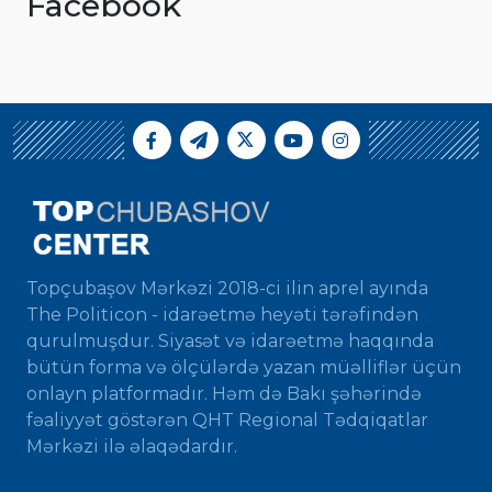
Facebook
Topçubaşov Mərkəzi 2018-ci ilin aprel ayında
The Politicon - idarəetmə heyəti tərəfindən
qurulmuşdur. Siyasət və idarəetmə haqqında
bütün forma və ölçülərdə yazan müəlliflər üçün
onlayn platformadır. Həm də Bakı şəhərində
fəaliyyət göstərən QHT Regional Tədqiqatlar
Mərkəzi ilə əlaqədardır.