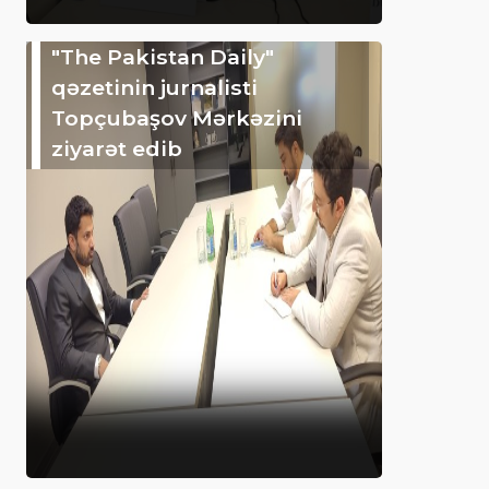
"The Pakistan Daily"
qəzetinin jurnalisti
Topçubaşov Mərkəzini
ziyarət edib