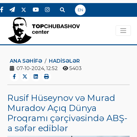
EN
ANA SƏHIFƏ
HADİSƏLƏR
07-10-2024, 12:52
5403
Rusif Hüseynov və Murad
Muradov Açıq Dünya
Proqramı çərçivəsində ABŞ-
a səfər ediblər