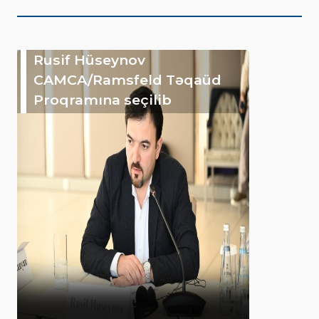
Rusif Hüseynov
CAMCA/Ramsfeld Təqaüd
Proqramına seçilib