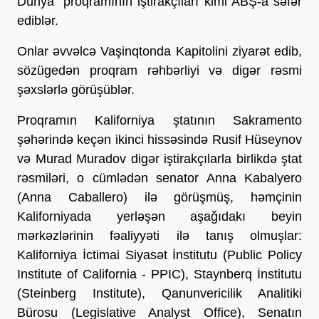
Dünya” proqramının iştirakçıları kimi ABŞ-a səfər
ediblər.
Onlar əvvəlcə Vaşinqtonda Kapitolini ziyarət edib,
sözügedən proqram rəhbərliyi və digər rəsmi
şəxslərlə görüşüblər.
Proqramın Kaliforniya ştatının Sakramento
şəhərində keçən ikinci hissəsində Rusif Hüseynov
və Murad Muradov digər iştirakçılarla birlikdə ştat
rəsmiləri, o cümlədən senator Anna Kabalyero
(Anna Caballero) ilə görüşmüş, həmçinin
Kaliforniyada yerləşən aşağıdakı beyin
mərkəzlərinin fəaliyyəti ilə tanış olmuşlar:
Kaliforniya İctimai Siyasət İnstitutu (Public Policy
Institute of California - PPIC), Staynberq İnstitutu
(Steinberg Institute), Qanunvericilik Analitiki
Bürosu (Legislative Analyst Office), Senatın