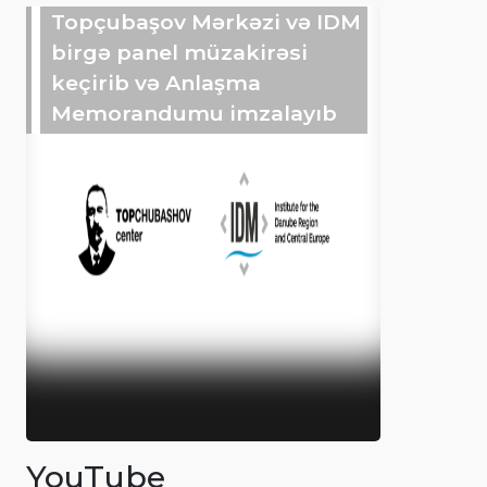
Topçubaşov Mərkəzi və IDM
birgə panel müzakirəsi
keçirib və Anlaşma
Memorandumu imzalayıb
YouTube