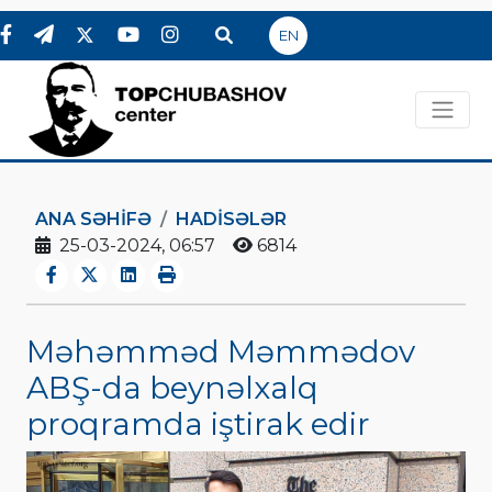
EN
ANA SƏHIFƏ
HADİSƏLƏR
25-03-2024, 06:57
6814
Məhəmməd Məmmədov
ABŞ-da beynəlxalq
proqramda iştirak edir