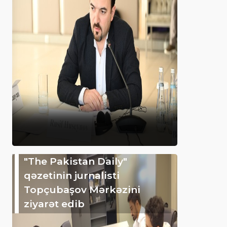
"The Pakistan Daily"
qəzetinin jurnalisti
Topçubaşov Mərkəzini
ziyarət edib