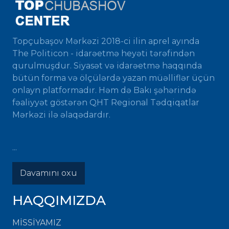
Topçubaşov Mərkəzi 2018-ci ilin aprel ayında
The Politicon - idarəetmə heyəti tərəfindən
qurulmuşdur. Siyasət və idarəetmə haqqında
bütün forma və ölçülərdə yazan müəlliflər üçün
onlayn platformadır. Həm də Bakı şəhərində
fəaliyyət göstərən QHT Regional Tədqiqatlar
Mərkəzi ilə əlaqədardır.
...
Davamını oxu
HAQQIMIZDA
MISSIYAMIZ