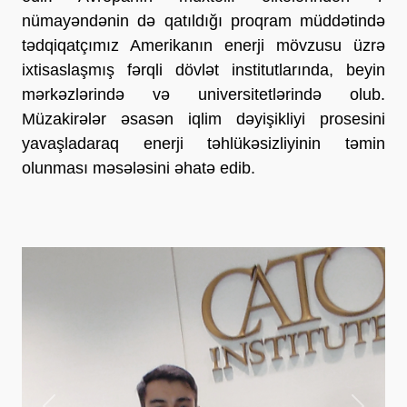
nümayəndənin də qatıldığı proqram müddətində
tədqiqatçımız Amerikanın enerji mövzusu üzrə
ixtisaslaşmış fərqli dövlət institutlarında, beyin
mərkəzlərində və universitetlərində olub.
Müzakirələr əsasən iqlim dəyişikliyi prosesini
yavaşladaraq enerji təhlükəsizliyinin təmin
olunması məsələsini əhatə edib.