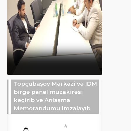
Topçubaşov Mərkəzi və IDM
birgə panel müzakirəsi
keçirib və Anlaşma
Memorandumu imzalayıb