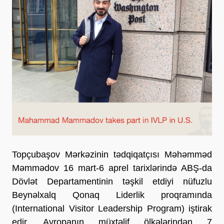
Topçubaşov Mərkəzinin tədqiqatçısı Məhəmməd
Məmmədov 16 mart-6 aprel tarixlərində ABŞ-da
Dövlət Departamentinin təşkil etdiyi nüfuzlu
Beynəlxalq Qonaq Liderlik proqramında
(International Visitor Leadership Program) iştirak
edir. Avropanın müxtəlif ölkələrindən 7