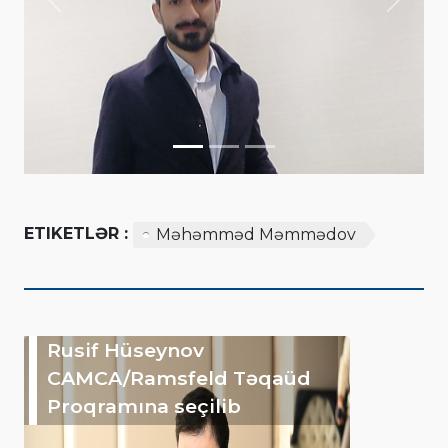
Previous
Next
ETIKETLƏR :
Məhəmməd Məmmədov
Rusif Hüseynov
CAMCA/Ramsfeld Təqaüd
Proqramına seçilib