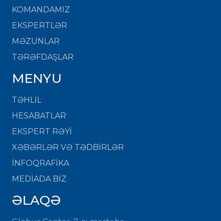
KOMANDAMIZ
EKSPERTLƏR
MƏZUNLAR
TƏRƏFDAŞLAR
MENYU
TƏHLİL
HESABATLAR
EKSPERT RƏYİ
XƏBƏRLƏR VƏ TƏDBİRLƏR
İNFOQRAFİKA
MEDİADA BİZ
ƏLAQƏ