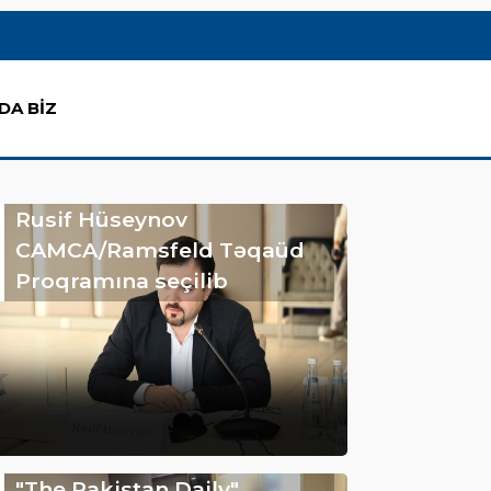
DA BİZ
Rusif Hüseynov
CAMCA/Ramsfeld Təqaüd
Proqramına seçilib
"The Pakistan Daily"