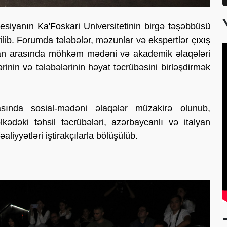
siyanın Ka'Foskari Universitetinin birgə təşəbbüsü
ilib. Forumda tələbələr, məzunlar və ekspertlər çıxış
ycan arasında möhkəm mədəni və akademik əlaqələri
inin və tələbələrinin həyat təcrübəsini birləşdirmək
ında sosial-mədəni əlaqələr müzakirə olunub,
lkədəki təhsil təcrübələri, azərbaycanlı və italyan
əaliyyətləri iştirakçılarla bölüşülüb.