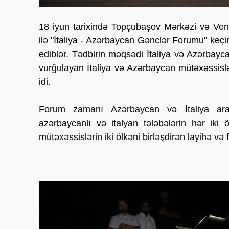
18 iyun tarixində Topçubaşov Mərkəzi və Vene
ilə "İtaliya - Azərbaycan Gənclər Forumu" keçir
ediblər. Tədbirin məqsədi İtaliya və Azərba
vurğulayan İtaliya və Azərbaycan mütəxəssislər
idi.
Forum zamanı Azərbaycan və İtaliya aras
azərbaycanlı və italyan tələbələrin hər iki ö
mütəxəssislərin iki ölkəni birləşdirən layihə və f