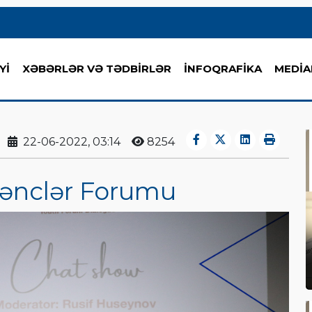
Yİ
XƏBƏRLƏR VƏ TƏDBİRLƏR
İNFOQRAFİKA
MEDİA
22-06-2022, 03:14
8254
 Gənclər Forumu