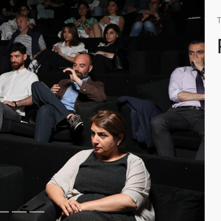
T
Next