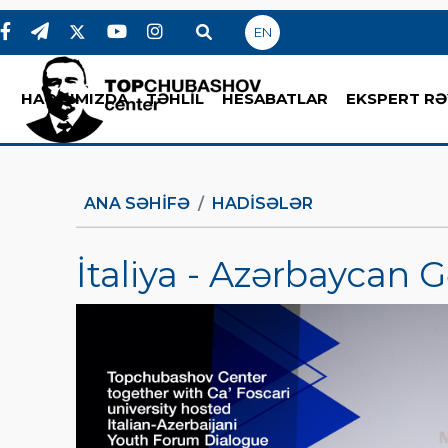
EN
HAQQIMIZDA
TƏHLİL
HESABATLAR
EKSPERT RƏ
ANA SƏHIFƏ
HADİSƏLƏR
İtaliya - Azərbaycan