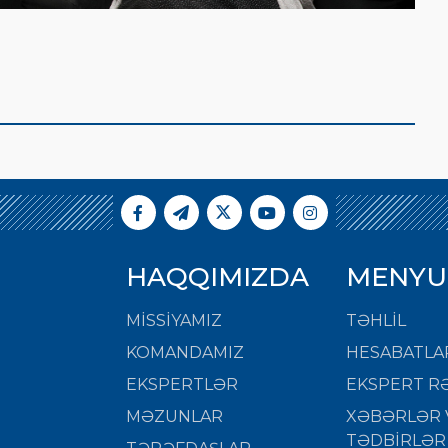
HAQQIMIZDA
MENYU
MISSIYAMIZ
TƏHLİL
KOMANDAMIZ
HESABATLA
EKSPERTLƏR
EKSPERT RƏ
MƏZUNLAR
XƏBƏRLƏR 
TƏDBİRLƏR