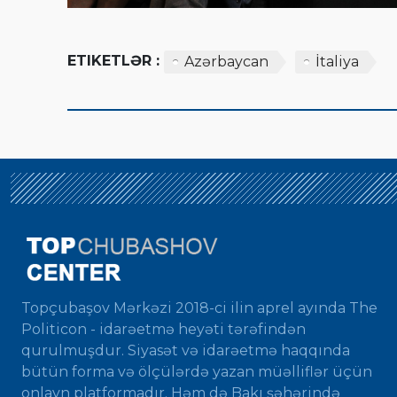
ETIKETLƏR :
Azərbaycan
İtaliya
Topçubaşov Mərkəzi 2018-ci ilin aprel ayında The
Politicon - idarəetmə heyəti tərəfindən
qurulmuşdur. Siyasət və idarəetmə haqqında
bütün forma və ölçülərdə yazan müəlliflər üçün
onlayn platformadır. Həm də Bakı şəhərində