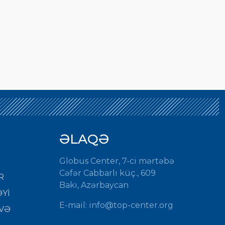
ƏLAQƏ
Globus Center, 7-ci mərtəbə
Cəfər Cabbarlı küç., 609
R
Bakı, Azərbaycan
Yİ
E-mail:
info@top-center.org
VƏ