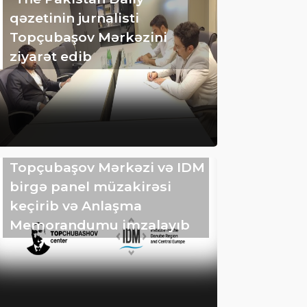
qəzetinin jurnalisti
Topçubaşov Mərkəzini
ziyarət edib
Topçubaşov Mərkəzi və IDM
birgə panel müzakirəsi
keçirib və Anlaşma
Memorandumu imzalayıb