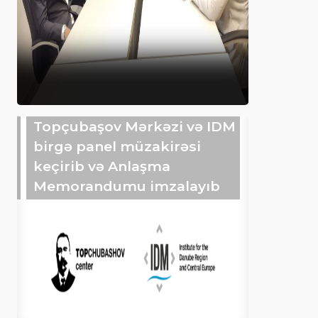
Topçubaşov Mərkəzi və IDM
birgə panel müzakirəsi
keçirib və Anlaşma
Memorandumu imzalayıb