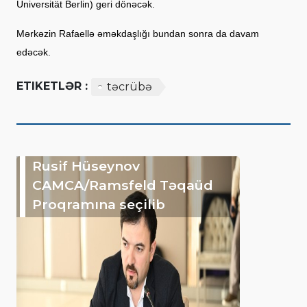
Universität Berlin) geri dönəcək.
Mərkəzin Rafaellə əməkdaşlığı bundan sonra da davam
edəcək.
ETIKETLƏR :
təcrübə
Rusif Hüseynov
CAMCA/Ramsfeld Təqaüd
Proqramına seçilib