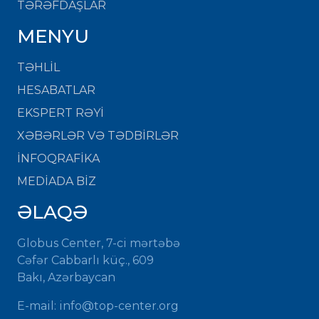
TƏRƏFDAŞLAR
MENYU
TƏHLİL
HESABATLAR
EKSPERT RƏYİ
XƏBƏRLƏR VƏ TƏDBİRLƏR
İNFOQRAFİKA
MEDİADA BİZ
ƏLAQƏ
Globus Center, 7-ci mərtəbə
Cəfər Cabbarlı küç., 609
Bakı, Azərbaycan
E-mail:
info@top-center.org