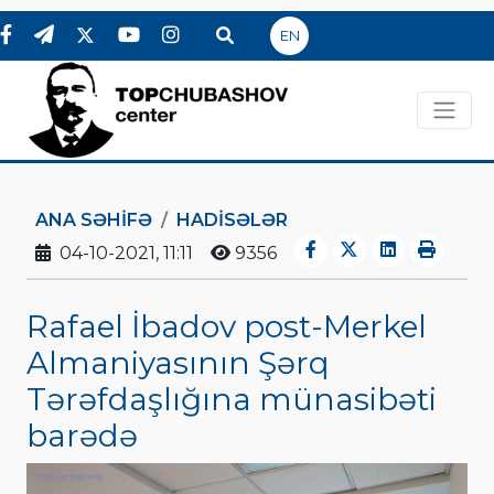
EN
ANA SƏHIFƏ
HADİSƏLƏR
04-10-2021, 11:11
9356
Rafael İbadov post-Merkel
Almaniyasının Şərq
Tərəfdaşlığına münasibəti
barədə