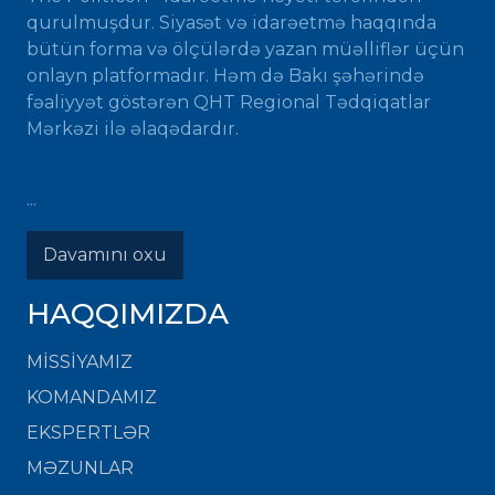
qurulmuşdur. Siyasət və idarəetmə haqqında
bütün forma və ölçülərdə yazan müəlliflər üçün
onlayn platformadır. Həm də Bakı şəhərində
fəaliyyət göstərən QHT Regional Tədqiqatlar
Mərkəzi ilə əlaqədardır.
...
Davamını oxu
HAQQIMIZDA
MISSIYAMIZ
KOMANDAMIZ
EKSPERTLƏR
MƏZUNLAR