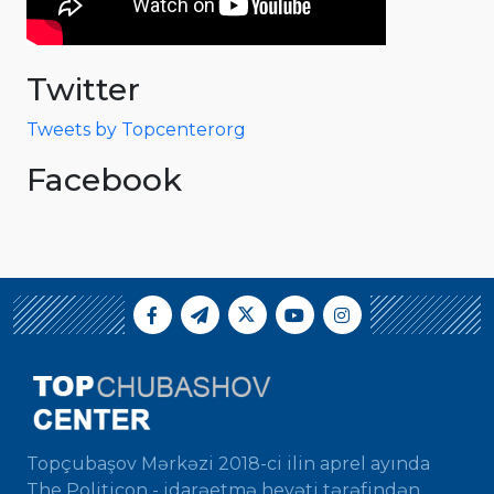
Twitter
Tweets by Topcenterorg
Facebook
Topçubaşov Mərkəzi 2018-ci ilin aprel ayında
The Politicon - idarəetmə heyəti tərəfindən