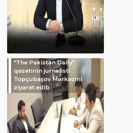
"The Pakistan Daily"
qəzetinin jurnalisti
Topçubaşov Mərkəzini
ziyarət edib