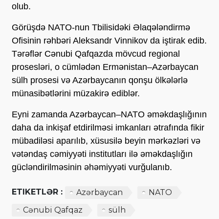
olub.
Görüşdə NATO-nun Tbilisidəki Əlaqələndirmə
Ofisinin rəhbəri Aleksandr Vinnikov da iştirak edib.
Tərəflər Cənubi Qafqazda mövcud regional
prosesləri, o cümlədən Ermənistan–Azərbaycan
sülh prosesi və Azərbaycanın qonşu ölkələrlə
münasibətlərini müzakirə ediblər.
Eyni zamanda Azərbaycan–NATO əməkdaşlığının
daha da inkişaf etdirilməsi imkanları ətrafında fikir
mübadiləsi aparılıb, xüsusilə beyin mərkəzləri və
vətəndaş cəmiyyəti institutları ilə əməkdaşlığın
gücləndirilməsinin əhəmiyyəti vurğulanıb.
ETIKETLƏR :
Azərbaycan
NATO
Cənubi Qafqaz
sülh