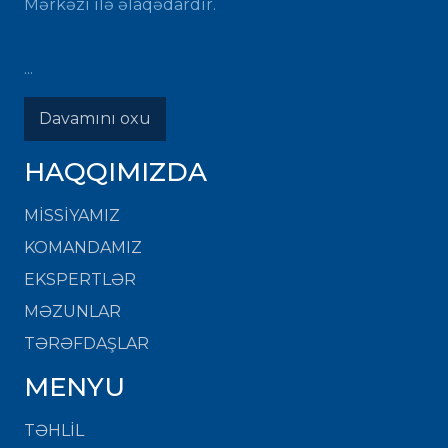
Mərkəzi ilə əlaqədardır.
...
Davamını oxu
HAQQIMIZDA
MISSIYAMIZ
KOMANDAMIZ
EKSPERTLƏR
MƏZUNLAR
TƏRƏFDAŞLAR
MENYU
TƏHLİL