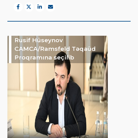
Rusif Hüseynov
CAMCA/Ramsfeld Təqaüd
Proqramına seçilib