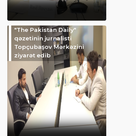
"The Pakistan Daily"
qəzetinin jurnalisti
Topçubaşov Mərkəzini
ziyarət edib