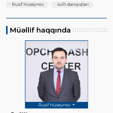
Rusif Hüseynov
sülh danışıqları
Müəllif haqqında
Rusif Hüseynov