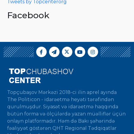
Tweets by Topcenterorg
Facebook
Topçubaşov Mərkəzi 2018-ci ilin aprel ayında
The Politicon - idarəetmə heyəti tərəfindən
qurulmuşdur. Siyasət və idarəetmə haqqında
bütün forma və ölçülərdə yazan müəlliflər üçün
onlayn platformadır. Həm də Bakı şəhərində
fəaliyyət göstərən QHT Regional Tədqiqatlar