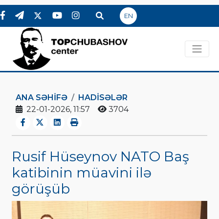
EN
ANA SƏHIFƏ
HADİSƏLƏR
22-01-2026, 11:57
3704
Rusif Hüseynov NATO Baş
katibinin müavini ilə
görüşüb