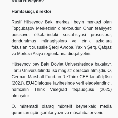
Rusif Hüseynov
Həmtəsisçi, direktor
Rusif Hüseynov Bakı mərkəzli beyin mərkəzi olan
Topçubaşov Mərkəzinin direktorudur. Onun fəaliyyəti
postsovet ölkələrindəki sosial-siyasi proseslərə,
dondurulmuş münaqişələrə və etnik azlıqlara
fokuslanır; xüsusilə Şərqi Avropa, Yaxın Şərq, Qafqaz
və Mərkəzi Asiya regionlarına diqqət yetirir.
Hüseynov bəy Bakı Dövlət Universitetində bakalavr,
Tartu Universitetində isə magistr dərəcəsi almışdır. O,
German Marshall Fund-un ReThink.CEE təqaüdçüsü
(2021), EU4Dialogue layihəsində yerli əlaqələndirici,
həmçinin Think Visegrad təqaüdçüsü (2025)
olmuşdur.
O, mütəmadi olaraq müxtəlif beynəlxalq media
qurumları üçün şərhlər yazır və müsahibələr verir.