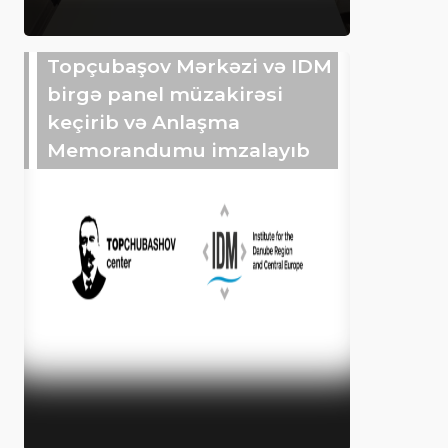
Topçubaşov Mərkəzi və IDM
birgə panel müzakirəsi
keçirib və Anlaşma
Memorandumu imzalayıb