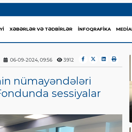
Yİ
XƏBƏRLƏR VƏ TƏDBİRLƏR
İNFOQRAFİKA
MEDİA
06-09-2024, 09:56
3912
in nümayəndələri
 Fondunda sessiyalar