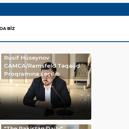
DA BİZ
Rusif Hüseynov
CAMCA/Ramsfeld Təqaüd
Proqramına seçilib
"The Pakistan Daily"