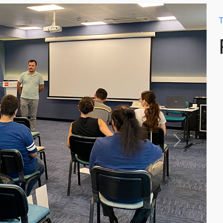
T
Next