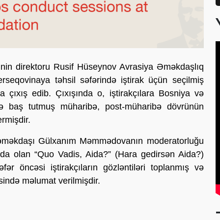
inin direktoru Rusif Hüseynov Avrasiya Əməkdaşlıq
eqovinaya təhsil səfərində iştirak üçün seçilmiş
da çıxış edib. Çıxışında o, iştirakçılara Bosniya və
rdə baş tutmuş müharibə, post-müharibə dövrünün
rmişdir.
in əməkdaşı Gülxanım Məmmədovanın moderatorluğu
unda olan “Quo Vadis, Aida?” (Hara gedirsən Aida?)
fər öncəsi iştirakçıların gözləntiləri toplanmış və
əsində məlumat verilmişdir.