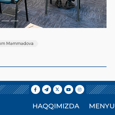
nım Məmmədova
HAQQIMIZDA
MENYU