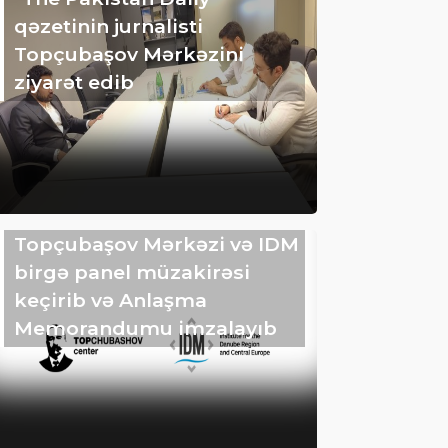
qəzetinin jurnalisti
Topçubaşov Mərkəzini
ziyarət edib
Topçubaşov Mərkəzi və IDM
birgə panel müzakirəsi
keçirib və Anlaşma
Memorandumu imzalayıb