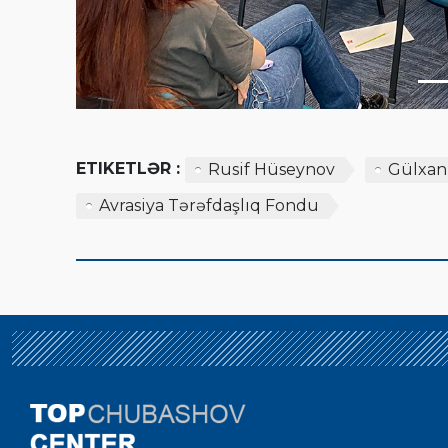
ETIKETLƏR :
Rusif Hüseynov
Gülxa
Avrasiya Tərəfdaşlıq Fondu