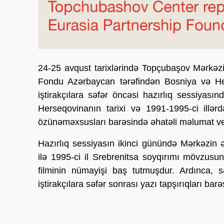
24-25 avqust tarixlərində Topçubaşov Mərkəz
Fondu Azərbaycan tərəfindən Bosniya və Hers
iştirakçılara səfər öncəsi hazırlıq sessiyasın
Herseqovinanın tarixi və 1991-1995-ci illə
özünəməxsusları barəsində əhatəli məlumat ve
Hazırlıq sessiyasın ikinci günündə Mərkəz
ilə 1995-ci il Srebrenitsa soyqırımı mövzus
filminin nümayişi baş tutmuşdur. Ardınca, sə
iştirakçılara səfər sonrası yazı tapşırıqları bar