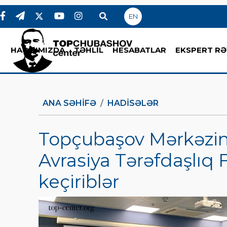
EN
HAQQIMIZDA
TƏHLİL
HESABATLAR
EKSPERT RƏ
ANA SƏHIFƏ
HADİSƏLƏR
Topçubaşov Mərkəzin
Avrasiya Tərəfdaşlıq
keçiriblər