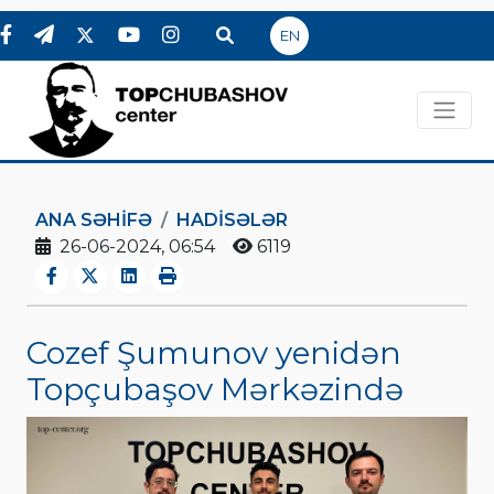
EN
ANA SƏHIFƏ
HADİSƏLƏR
26-06-2024, 06:54
6119
Cozef Şumunov yenidən
Topçubaşov Mərkəzində