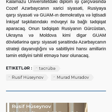
Kalamazu Universitetdəki diplom işi çərçivəsində
Cozef Azərbaycanın xarici siyasəti, Rusiyaya
qarşı siyasəti və GUAM-ın demokratiya və İqtisadi
İnkişaf təşkilatındakı mövqeyi ilə bağlı tədqiqat
aparacaq. Onun tədqiqatı Rusiyanın Gürcüstan,
Ukrayna və Moldova kimi digər GUAM
dövlətlərinə qarşı siyasəti şəraitində Azərbaycanın
strateji dayanıqlığını və sabitliyini hansı amillərin
təmin etdiyini təhlil etməyə həsr olunacaq.
ETIKETLƏR :
təcrübə
Rusif Hüseynov
Murad Muradov
Rusif Hüseynov