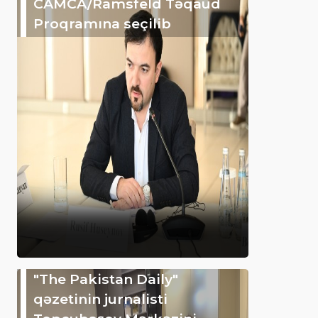
CAMCA/Ramsfeld Təqaüd
Proqramına seçilib
"The Pakistan Daily"
qəzetinin jurnalisti