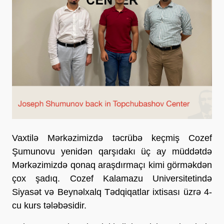
Vaxtilə Mərkəzimizdə təcrübə keçmiş Cozef
Şumunovu yenidən qarşıdakı üç ay müddətdə
Mərkəzimizdə qonaq araşdırmaçı kimi görməkdən
çox şadıq. Cozef Kalamazu Universitetində
Siyasət və Beynəlxalq Tədqiqatlar ixtisası üzrə 4-
cu kurs tələbəsidir.