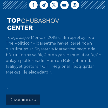
Topçubaşov Mərkəzi 2018-ci ilin aprel ayında
The Politicon - idarəetmə heyəti tərəfindən
qurulmuşdur. Siyasət və idarəetmə haqqında
bütün forma və ölçülərdə yazan müəlliflər üçün
onlayn platformadır. Həm də Bakı şəhərində
fəaliyyət göstərən QHT Regional Tədqiqatlar
Mərkəzi ilə əlaqədardır.
...
Davamını oxu