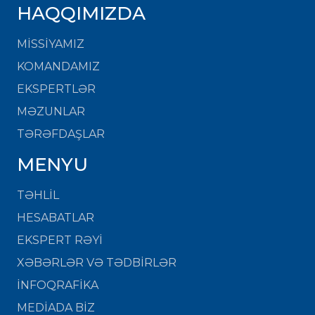
HAQQIMIZDA
MISSIYAMIZ
KOMANDAMIZ
EKSPERTLƏR
MƏZUNLAR
TƏRƏFDAŞLAR
MENYU
TƏHLİL
HESABATLAR
EKSPERT RƏYİ
XƏBƏRLƏR VƏ TƏDBİRLƏR
İNFOQRAFİKA
MEDİADA BİZ