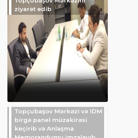
Topçubaşov Mərkəzini
ziyarət edib
Topçubaşov Mərkəzi və IDM
birgə panel müzakirəsi
keçirib və Anlaşma
Memorandumu imzalayıb