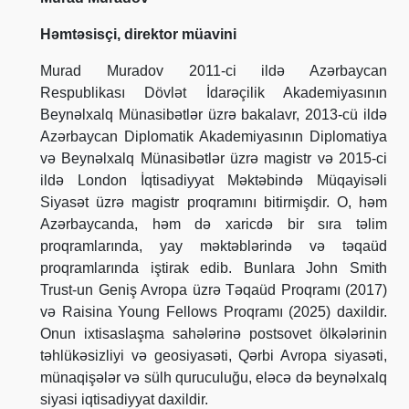
Həmtəsisçi, direktor müavini
Murad Muradov 2011-ci ildə Azərbaycan
Respublikası Dövlət İdarəçilik Akademiyasının
Beynəlxalq Münasibətlər üzrə bakalavr, 2013-cü ildə
Azərbaycan Diplomatik Akademiyasının Diplomatiya
və Beynəlxalq Münasibətlər üzrə magistr və 2015-ci
ildə London İqtisadiyyat Məktəbində Müqayisəli
Siyasət üzrə magistr proqramını bitirmişdir. O, həm
Azərbaycanda, həm də xaricdə bir sıra təlim
proqramlarında, yay məktəblərində və təqaüd
proqramlarında iştirak edib. Bunlara John Smith
Trust-un Geniş Avropa üzrə Təqaüd Proqramı (2017)
və Raisina Young Fellows Proqramı (2025) daxildir.
Onun ixtisaslaşma sahələrinə postsovet ölkələrinin
təhlükəsizliyi və geosiyasəti, Qərbi Avropa siyasəti,
münaqişələr və sülh quruculuğu, eləcə də beynəlxalq
siyasi iqtisadiyyat daxildir.