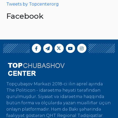
Tweets by Topcenterorg
Facebook
Topçubaşov Mərkəzi 2018-ci ilin aprel ayında
The Politicon - idarəetmə heyəti tərəfindən
qurulmuşdur. Siyasət və idarəetmə haqqında
bütün forma və ölçülərdə yazan müəlliflər üçün
onlayn platformadır. Həm də Bakı şəhərində
fəaliyyət göstərən QHT Regional Tədqiqatlar