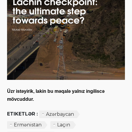
Üzr istəyirik, lakin bu məqalə yalnız ingiliscə
mövcuddur.
ETIKETLƏR :
Azərbaycan
Ermənistan
Laçın