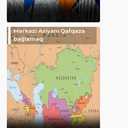
Mərkəzi Asiyanı Qafqaza
bağlamaq