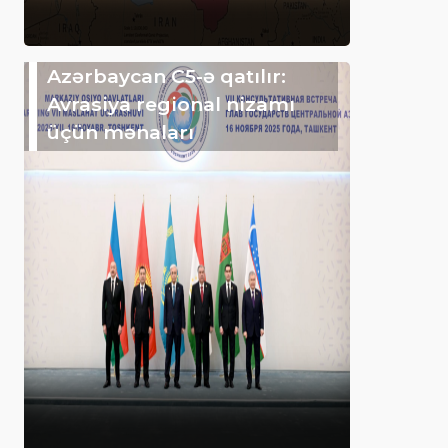
Azərbaycan C5-ə qatılır:
Avrasiya regional nizamı
üçün mənaları