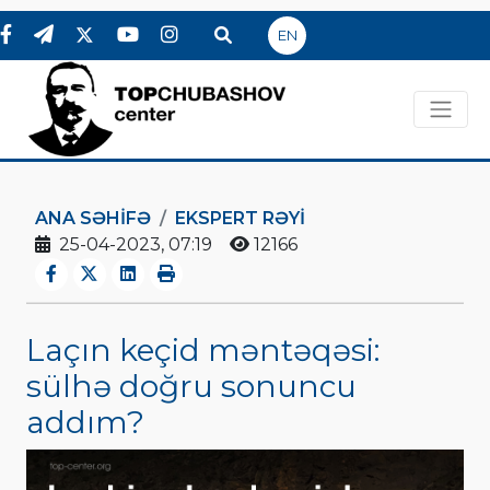
EN
ANA SƏHIFƏ
EKSPERT RƏYI
25-04-2023, 07:19
12166
Laçın keçid məntəqəsi:
sülhə doğru sonuncu
addım?