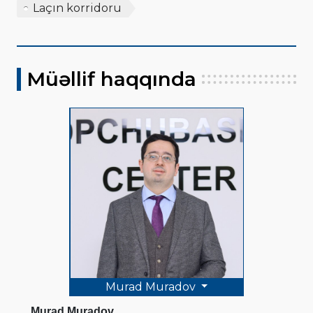
Laçın korridoru
Müəllif haqqında
Murad Muradov
Murad Muradov