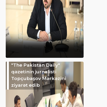
"The Pakistan Daily"
qəzetinin jurnalisti
Topçubaşov Mərkəzini
ziyarət edib