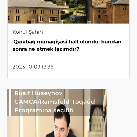
Könül Şahin
Qarabağ münaqişəsi həll olundu: bundan
sonra nə etmək lazımdır?
2023-10-09 13:36
Rusif Hüseynov
CAMCA/Ramsfeld Təqaüd
Proqramına seçilib