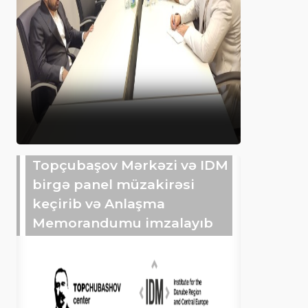
Topçubaşov Mərkəzi və IDM
birgə panel müzakirəsi
keçirib və Anlaşma
Memorandumu imzalayıb