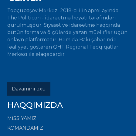
Topçubaşov Mərkəzi 2018-ci ilin aprel ayında
The Politicon - idarəetmə heyəti tərəfindən
qurulmuşdur. Siyasət və idarəetmə haqqında
bütün forma və ölçülərdə yazan müəlliflər üçün
onlayn platformadır. Həm də Bakı şəhərində
fəaliyyət göstərən QHT Regional Tədqiqatlar
Mərkəzi ilə əlaqədardır.
...
Davamını oxu
HAQQIMIZDA
MISSIYAMIZ
KOMANDAMIZ