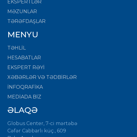
EKSPERTLƏR
MƏZUNLAR
TƏRƏFDAŞLAR
MENYU
TƏHLİL
HESABATLAR
EKSPERT RƏYİ
XƏBƏRLƏR VƏ TƏDBİRLƏR
İNFOQRAFİKA
MEDİADA BİZ
ƏLAQƏ
Globus Center, 7-ci mərtəbə
Cəfər Cabbarlı küç., 609