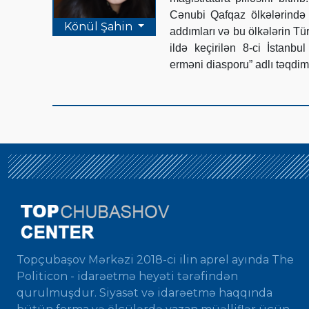
Cənubi Qafqaz ölkələrində
Könül Şahin
addımları və bu ölkələrin Tür
ildə keçirilən 8-ci İstan
erməni diasporu” adlı təqdima
Topçubaşov Mərkəzi 2018-ci ilin aprel ayında The
Politicon - idarəetmə heyəti tərəfindən
qurulmuşdur. Siyasət və idarəetmə haqqında