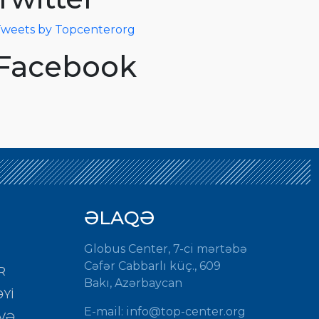
weets by Topcenterorg
Facebook
ƏLAQƏ
Globus Center, 7-ci mərtəbə
Cəfər Cabbarlı küç., 609
R
Bakı, Azərbaycan
Yİ
E-mail:
info@top-center.org
VƏ