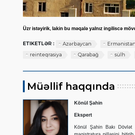
Üzr istəyirik, lakin bu məqalə yalnız ingiliscə mö
ETIKETLƏR :
Azərbaycan
Ermənista
reinteqrasiya
Qarabağ
sülh
Müəllif haqqında
Könül Şahin
Ekspert
Könül Şahin Bakı Dövlət 
magistratura pilləsini bitir