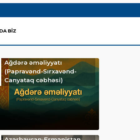
DA BİZ
Ağdərə əməliyyatı
(Papravənd-Sırxavənd-
Canyataq cəbhəsi)
Azərbaycan-Ermənistan