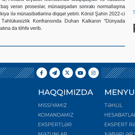
 baş verən proseslər, münaqişədən sonrakı normallaşma
T
kiyə ilə münasibətlərinə diqqət yetirir. Könül Şahin 2022-ci
bul Təhlükəsizlik Konfransında Duhan Kalkanın “Dünyada
tına da töhfə verib.
HAQQIMIZDA
MENYU
MISSIYAMIZ
TƏHLİL
KOMANDAMIZ
HESABATLA
EKSPERTLƏR
EKSPERT RƏ
MƏZUNLAR
XƏBƏRLƏR 