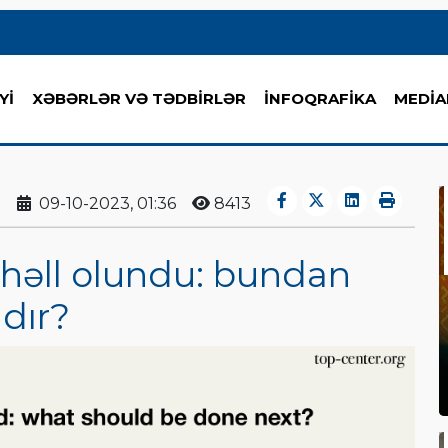
Yİ
XƏBƏRLƏR VƏ TƏDBİRLƏR
İNFOQRAFİKA
MEDİA
09-10-2023, 01:36
8413
həll olundu: bundan
dır?