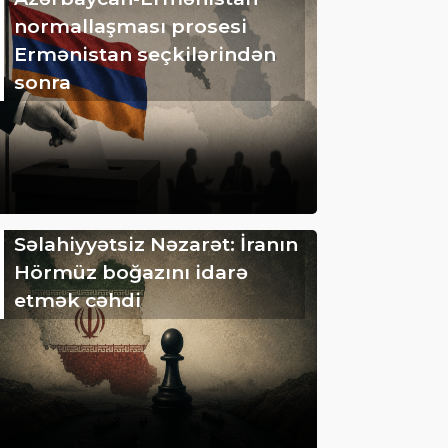
normallaşması prosesi
Ermənistan seçkilərindən
sonra
Səlahiyyətsiz Nəzarət: İranın
Hörmüz boğazını idarə
etmək cəhdi