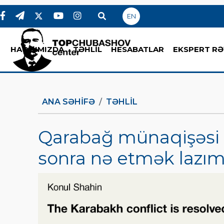
EN
HAQQIMIZDA
TƏHLİL
HESABATLAR
EKSPERT RƏ
ANA SƏHIFƏ
TƏHLİL
Qarabağ münaqişəsi 
sonra nə etmək lazım