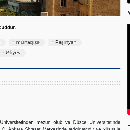
vcuddur.
n
münaqişə
Paşinyan
Əliyev
Universitetindən məzun olub və Düzce Universitetində
ib. O, Ankara Siyasət Mərkəzində tədqiqatçıdır və xüsusilə