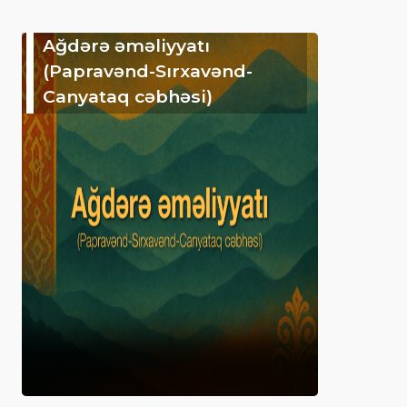
Ağdərə əməliyyatı
(Papravənd-Sırxavənd-
Canyataq cəbhəsi)