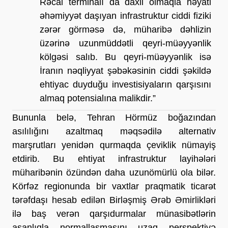
Rəcai terminalı da daxil olmaqla həyati 
əhəmiyyət daşıyan infrastruktur ciddi fiziki 
zərər görməsə də, müharibə dəhlizin 
üzərinə uzunmüddətli qeyri-müəyyənlik 
kölgəsi salıb. Bu qeyri-müəyyənlik isə 
İranın nəqliyyat şəbəkəsinin ciddi şəkildə 
ehtiyac duyduğu investisiyaların qarşısını 
almaq potensialına malikdir.”
Bununla belə, Tehran Hörmüz boğazından 
asılılığını azaltmaq məqsədilə alternativ 
marşrutları yenidən qurmaqda çeviklik nümayiş 
etdirib. Bu ehtiyat infrastruktur layihələri 
müharibənin özündən daha uzunömürlü ola bilər. 
Körfəz regionunda bir vaxtlar praqmatik ticarət 
tərəfdaşı hesab edilən Birləşmiş Ərəb Əmirlikləri 
ilə baş verən qarşıdurmalar münasibətlərin 
asanlıqla normallaşmasını uzaq perspektivə 