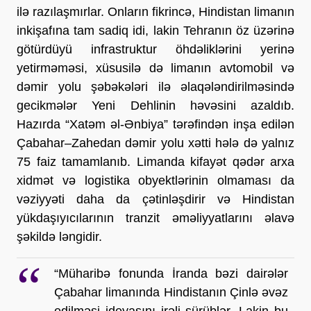
ilə razılaşmırlar. Onların fikrincə, Hindistan limanın 
inkişafına tam sadiq idi, lakin Tehranın öz üzərinə 
götürdüyü infrastruktur öhdəliklərini yerinə 
yetirməməsi, xüsusilə də limanın avtomobil və 
dəmir yolu şəbəkələri ilə əlaqələndirilməsində 
gecikmələr Yeni Dehlinin həvəsini azaldıb. 
Hazırda “Xatəm əl-Ənbiya” tərəfindən inşa edilən 
Çabahar–Zahedan dəmir yolu xətti hələ də yalnız 
75 faiz tamamlanıb. Limanda kifayət qədər arxa 
xidmət və logistika obyektlərinin olmaması da 
vəziyyəti daha da çətinləşdirir və Hindistan 
yükdaşıyıcılarının tranzit əməliyyatlarını əlavə 
şəkildə ləngidir.
“Müharibə fonunda İranda bəzi dairələr 
Çabahar limanında Hindistanın Çinlə əvəz 
edilməsi ideyasını irəli sürüblər. Lakin bu 