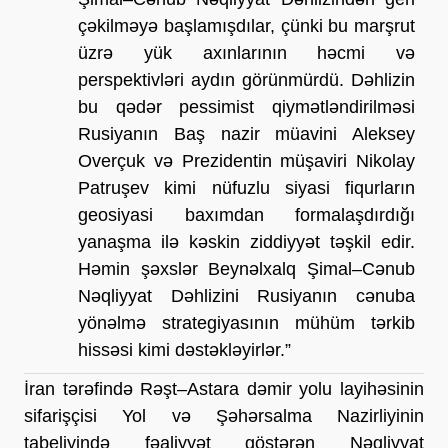
çəkilməyə başlamışdılar, çünki bu marşrut 
üzrə yük axınlarının həcmi və 
perspektivləri aydın görünmürdü. Dəhlizin 
bu qədər pessimist qiymətləndirilməsi 
Rusiyanın Baş nazir müavini Aleksey 
Overçuk və Prezidentin müşaviri Nikolay 
Patruşev kimi nüfuzlu siyasi fiqurların 
geosiyasi baxımdan formalaşdırdığı 
yanaşma ilə kəskin ziddiyyət təşkil edir. 
Həmin şəxslər Beynəlxalq Şimal–Cənub 
Nəqliyyat Dəhlizini Rusiyanın cənuba 
yönəlmə strategiyasının mühüm tərkib 
hissəsi kimi dəstəkləyirlər.”
İran tərəfində Rəşt–Astara dəmir yolu layihəsinin 
sifarişçisi Yol və Şəhərsalma Nazirliyinin 
tabeliyində fəaliyyət göstərən Nəqliyyat 