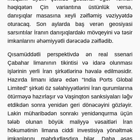
həqiqətən Çin variantına üstünlük versə, 
danışıqlar masasına xeyli zəifləmiş vəziyyətdə 
oturacaq. Son aylarda baş verən geosiyasi 
sarsıntılar İranın danışıqlardakı mövqeyini və təsir 
imkanlarını əhəmiyyətli dərəcədə zəiflədib.
Qısamüddətli perspektivdə ən real ssenari 
Çabahar limanının tikintisi və idarə olunması 
işlərinin yerli İran şirkətlərinə həvalə edilməsidir. 
Hazırda limanı idarə edən “India Ports Global 
Limited” şirkəti öz səlahiyyətlərini İran qurumlarına 
ötürməyə hazırlaşır və Vaşinqton sanksiyaları ləğv 
etdikdən sonra yenidən geri dönəcəyini gözləyir. 
Lakin müharibədən sonrakı yenidənqurma üçün 
tələb olunan böyük maliyyə vəsaitləri İran 
hökumətinin limana ciddi investisiya yönəltmək 
imkanlarını məhdudlaşdıra bilər. Daha əsas 