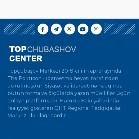
Topçubaşov Mərkəzi 2018-ci ilin aprel ayında
The Politicon - idarəetmə heyəti tərəfindən
qurulmuşdur. Siyasət və idarəetmə haqqında
bütün forma və ölçülərdə yazan müəlliflər üçün
onlayn platformadır. Həm də Bakı şəhərində
fəaliyyət göstərən QHT Regional Tədqiqatlar
Mərkəzi ilə əlaqədardır.
...