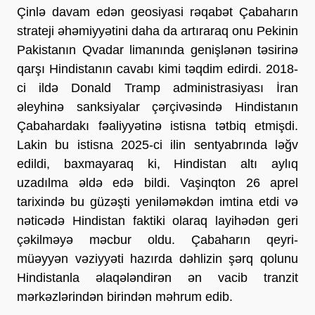
Çinlə davam edən geosiyasi rəqabət Çabaharın 
strateji əhəmiyyətini daha da artıraraq onu Pekinin 
Pakistanın Qvadar limanında genişlənən təsirinə 
qarşı Hindistanın cavabı kimi təqdim edirdi. 2018-
ci ildə Donald Tramp administrasiyası İran 
əleyhinə sanksiyalar çərçivəsində Hindistanın 
Çabahardakı fəaliyyətinə istisna tətbiq etmişdi. 
Lakin bu istisna 2025-ci ilin sentyabrında ləğv 
edildi, baxmayaraq ki, Hindistan altı aylıq 
uzadılma əldə edə bildi. Vaşinqton 26 aprel 
tarixində bu güzəşti yeniləməkdən imtina etdi və 
nəticədə Hindistan faktiki olaraq layihədən geri 
çəkilməyə məcbur oldu. Çabaharın qeyri-
müəyyən vəziyyəti hazırda dəhlizin şərq qolunu 
Hindistanla əlaqələndirən ən vacib tranzit 
mərkəzlərindən birindən məhrum edib.