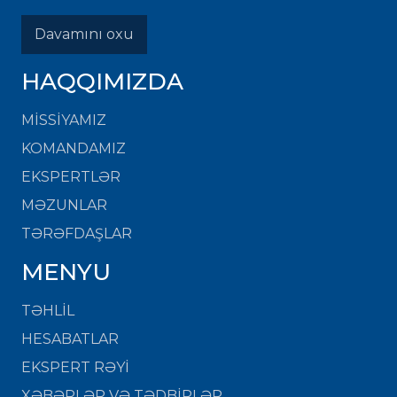
Davamını oxu
HAQQIMIZDA
MISSIYAMIZ
KOMANDAMIZ
EKSPERTLƏR
MƏZUNLAR
TƏRƏFDAŞLAR
MENYU
TƏHLİL
HESABATLAR
EKSPERT RƏYİ
XƏBƏRLƏR VƏ TƏDBİRLƏR