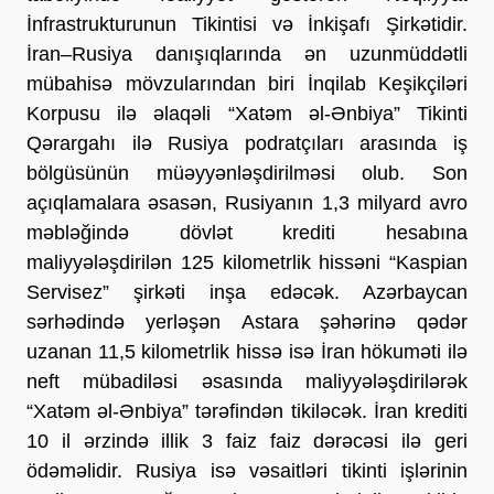
İnfrastrukturunun Tikintisi və İnkişafı Şirkətidir. 
İran–Rusiya danışıqlarında ən uzunmüddətli 
mübahisə mövzularından biri İnqilab Keşikçiləri 
Korpusu ilə əlaqəli “Xatəm əl-Ənbiya” Tikinti 
Qərargahı ilə Rusiya podratçıları arasında iş 
bölgüsünün müəyyənləşdirilməsi olub. Son 
açıqlamalara əsasən, Rusiyanın 1,3 milyard avro 
məbləğində dövlət krediti hesabına 
maliyyələşdirilən 125 kilometrlik hissəni “Kaspian 
Servisez” şirkəti inşa edəcək. Azərbaycan 
sərhədində yerləşən Astara şəhərinə qədər 
uzanan 11,5 kilometrlik hissə isə İran hökuməti ilə 
neft mübadiləsi əsasında maliyyələşdirilərək 
“Xatəm əl-Ənbiya” tərəfindən tikiləcək. İran krediti 
10 il ərzində illik 3 faiz faiz dərəcəsi ilə geri 
ödəməlidir. Rusiya isə vəsaitləri tikinti işlərinin 