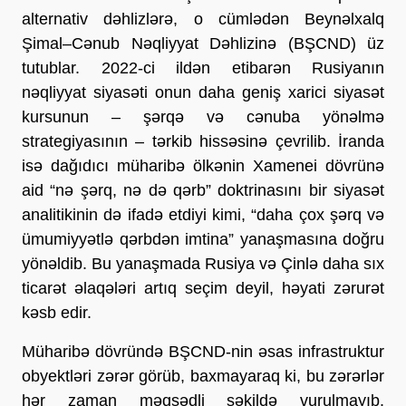
alternativ dəhlizlərə, o cümlədən Beynəlxalq 
Şimal–Cənub Nəqliyyat Dəhlizinə (BŞCND) üz 
tutublar. 2022-ci ildən etibarən Rusiyanın 
nəqliyyat siyasəti onun daha geniş xarici siyasət 
kursunun – şərqə və cənuba yönəlmə 
strategiyasının – tərkib hissəsinə çevrilib. İranda 
isə dağıdıcı müharibə ölkənin Xamenei dövrünə 
aid “nə şərq, nə də qərb” doktrinasını bir siyasət 
analitikinin də ifadə etdiyi kimi, “daha çox şərq və 
ümumiyyətlə qərbdən imtina” yanaşmasına doğru 
yönəldib. Bu yanaşmada Rusiya və Çinlə daha sıx 
ticarət əlaqələri artıq seçim deyil, həyati zərurət 
kəsb edir.
Müharibə dövründə BŞCND-nin əsas infrastruktur 
obyektləri zərər görüb, baxmayaraq ki, bu zərərlər 
hər zaman məqsədli şəkildə vurulmayıb. 