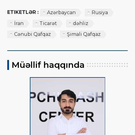
ETIKETLƏR :
Azərbaycan
Rusiya
İran
Ticarət
dəhliz
Cənubi Qafqaz
Şimali Qafqaz
Müəllif haqqında