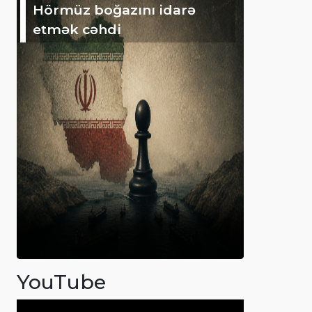
Hörmüz boğazını idarə
etmək cəhdi
YouTube