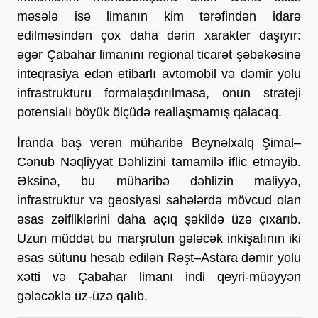
məsələ isə limanın kim tərəfindən idarə 
edilməsindən çox daha dərin xarakter daşıyır: 
əgər Çabahar limanını regional ticarət şəbəkəsinə 
inteqrasiya edən etibarlı avtomobil və dəmir yolu 
infrastrukturu formalaşdırılmasa, onun strateji 
potensialı böyük ölçüdə reallaşmamış qalacaq.
İranda baş verən müharibə Beynəlxalq Şimal–
Cənub Nəqliyyat Dəhlizini tamamilə iflic etməyib. 
Əksinə, bu müharibə dəhlizin maliyyə, 
infrastruktur və geosiyasi sahələrdə mövcud olan 
əsas zəifliklərini daha açıq şəkildə üzə çıxarıb. 
Uzun müddət bu marşrutun gələcək inkişafının iki 
əsas sütunu hesab edilən Rəşt–Astara dəmir yolu 
xətti və Çabahar limanı indi qeyri-müəyyən 
gələcəklə üz-üzə qalıb.