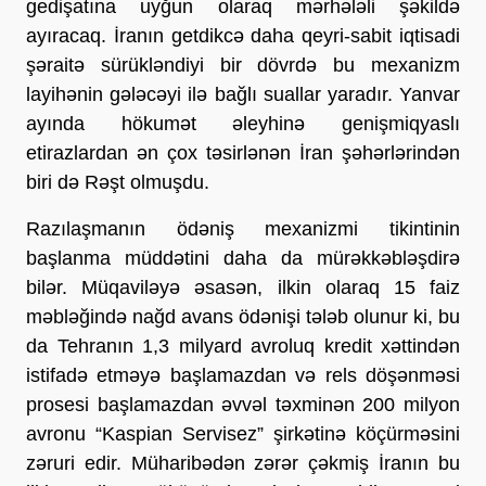
gedişatına uyğun olaraq mərhələli şəkildə 
ayıracaq. İranın getdikcə daha qeyri-sabit iqtisadi 
şəraitə sürükləndiyi bir dövrdə bu mexanizm 
layihənin gələcəyi ilə bağlı suallar yaradır. Yanvar 
ayında hökumət əleyhinə genişmiqyaslı 
etirazlardan ən çox təsirlənən İran şəhərlərindən 
biri də Rəşt olmuşdu.
Razılaşmanın ödəniş mexanizmi tikintinin 
başlanma müddətini daha da mürəkkəbləşdirə 
bilər. Müqaviləyə əsasən, ilkin olaraq 15 faiz 
məbləğində nağd avans ödənişi tələb olunur ki, bu 
da Tehranın 1,3 milyard avroluq kredit xəttindən 
istifadə etməyə başlamazdan və rels döşənməsi 
prosesi başlamazdan əvvəl təxminən 200 milyon 
avronu “Kaspian Servisez” şirkətinə köçürməsini 
zəruri edir. Müharibədən zərər çəkmiş İranın bu 