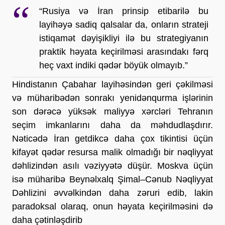
“Rusiya və İran prinsip etibarilə bu 
layihəyə sadiq qalsalar da, onların strateji 
istiqamət dəyişikliyi ilə bu strategiyanın 
praktik həyata keçirilməsi arasındakı fərq 
heç vaxt indiki qədər böyük olmayıb.”
Hindistanın Çabahar layihəsindən geri çəkilməsi 
və müharibədən sonrakı yenidənqurma işlərinin 
son dərəcə yüksək maliyyə xərcləri Tehranın 
seçim imkanlarını daha da məhdudlaşdırır. 
Nəticədə İran getdikcə daha çox tikintisi üçün 
kifayət qədər resursa malik olmadığı bir nəqliyyat 
dəhlizindən asılı vəziyyətə düşür. Moskva üçün 
isə müharibə Beynəlxalq Şimal–Cənub Nəqliyyat 
Dəhlizini əvvəlkindən daha zəruri edib, lakin 
paradoksal olaraq, onun həyata keçirilməsini də 
daha çətinləşdirib