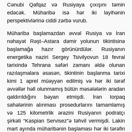
Cənubi Qafqaz və Rusiyaya çıxışını təmin 
edəcək. Müharibə isə hər iki layihənin 
perspektivlərinə ciddi zərbə vurub.
Müharibə başlamazdan əvvəl Rusiya və İran 
nəhayət Rəşt–Astara dəmir yolunun tikintisinə 
başlamağa hazır görünürdülər. Rusiyanın 
energetika naziri Sergey Tsivilyovun 18 fevral 
tarixində Tehrana səfəri zamanı əldə olunan 
razılaşmalara əsasən, tikintinin başlanma tarixi 
kimi 1 aprel müəyyən edilmiş və hər iki tərəf 
əvvəllər həll olunmamış bütün məsələlərin aradan 
qaldırıldığını bəyan etmişdi. İran torpaq 
sahələrinin alınması prosedurlarını tamamlamış 
və 125 kilometrlik ərazini Rusiyanın podratçı 
şirkəti “Kaspian Servisez”ə təhvil vermişdi. Lakin 
mart ayında müharibənin başlaması hər iki tərəfin 