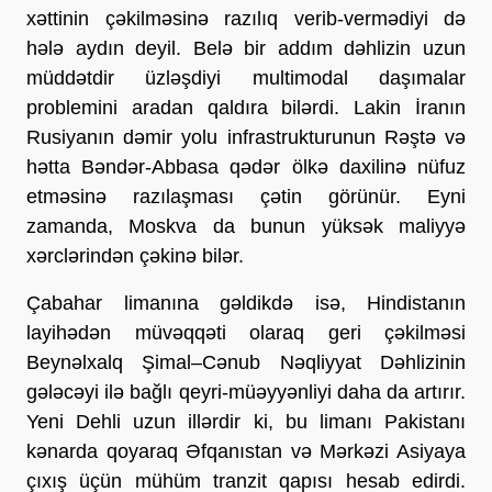
xəttinin çəkilməsinə razılıq verib-vermədiyi də 
hələ aydın deyil. Belə bir addım dəhlizin uzun 
müddətdir üzləşdiyi multimodal daşımalar 
problemini aradan qaldıra bilərdi. Lakin İranın 
Rusiyanın dəmir yolu infrastrukturunun Rəştə və 
hətta Bəndər-Abbasa qədər ölkə daxilinə nüfuz 
etməsinə razılaşması çətin görünür. Eyni 
zamanda, Moskva da bunun yüksək maliyyə 
xərclərindən çəkinə bilər.
Çabahar limanına gəldikdə isə, Hindistanın 
layihədən müvəqqəti olaraq geri çəkilməsi 
Beynəlxalq Şimal–Cənub Nəqliyyat Dəhlizinin 
gələcəyi ilə bağlı qeyri-müəyyənliyi daha da artırır. 
Yeni Dehli uzun illərdir ki, bu limanı Pakistanı 
kənarda qoyaraq Əfqanıstan və Mərkəzi Asiyaya 
çıxış üçün mühüm tranzit qapısı hesab edirdi. 