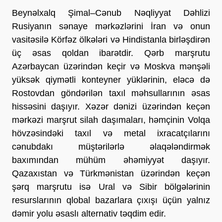
Beynəlxalq Şimal–Cənub Nəqliyyat Dəhlizi 
Rusiyanın sənaye mərkəzlərini İran və onun 
vasitəsilə Körfəz ölkələri və Hindistanla birləşdirən 
üç əsas qoldan ibarətdir. Qərb marşrutu 
Azərbaycan üzərindən keçir və Moskva mənşəli 
yüksək qiymətli konteyner yüklərinin, eləcə də 
Rostovdan göndərilən taxıl məhsullarının əsas 
hissəsini daşıyır. Xəzər dənizi üzərindən keçən 
mərkəzi marşrut silah daşımaları, həmçinin Volqa 
hövzəsindəki taxıl və metal ixracatçılarını 
cənubdakı müştərilərlə əlaqələndirmək 
baxımından mühüm əhəmiyyət daşıyır. 
Qazaxıstan və Türkmənistan üzərindən keçən 
şərq marşrutu isə Ural və Sibir bölgələrinin 
resurslarının qlobal bazarlara çıxışı üçün yalnız 
dəmir yolu əsaslı alternativ təqdim edir.