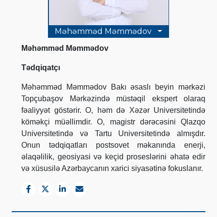
Məhəmməd Məmmədov
Məhəmməd Məmmədov
Tədqiqatçı
Məhəmməd Məmmədov Bakı əsaslı beyin mərkəzi
Topçubaşov Mərkəzində müstəqil ekspert olaraq
fəaliyyət göstərir.
O, həm də Xəzər Universitetində
köməkçi müəllimdir. O, magistr dərəcəsini Qlazqo
Universitetində və Tartu Universitetində almışdır.
Onun tədqiqatları postsovet məkanında enerji,
əlaqəlilik, geosiyasi və keçid proseslərini əhatə edir
və xüsusilə Azərbaycanın xarici siyasətinə fokuslanır.