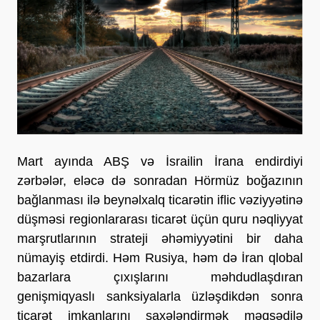
Mart ayında ABŞ və İsrailin İrana endirdiyi 
zərbələr, eləcə də sonradan Hörmüz boğazının 
bağlanması ilə beynəlxalq ticarətin iflic vəziyyətinə 
düşməsi regionlararası ticarət üçün quru nəqliyyat 
marşrutlarının strateji əhəmiyyətini bir daha 
nümayiş etdirdi. Həm Rusiya, həm də İran qlobal 
bazarlara çıxışlarını məhdudlaşdıran 
genişmiqyaslı sanksiyalarla üzləşdikdən sonra 
ticarət imkanlarını şaxələndirmək məqsədilə 