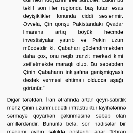
təklif son illər regionda baş tutan əsas 
dəyişikliklər fonunda ciddi səslənmir. 
Əvvəla, Çin qonşu Pakistandakı Qvadar 
limanına artıq böyük həcmdə 
investisiyalar yatırıb və Pekin uzun 
müddətdir ki, Çabaharı gücləndirməkdən 
daha çox, onu rəqib tranzit mərkəzi kimi 
zəiflətməkdə maraqlı olub. Bu səbəbdən 
Çinin Çabaharın inkişafına genişmiqyaslı 
dəstək verməsi ehtimalı olduqca aşağı 
görünür.”
Digər tərəfdən, İran ətrafında artan qeyri-sabitlik 
məhz Çinin uzunmüddətli infrastruktur layihələrinə 
sərmayə qoyarkən çəkinməsinə səbəb olan 
amillərdəndir. Bununla belə, son hadisələr bir 
məqamı aydın şəkildə göstərib: əgər Tehran 