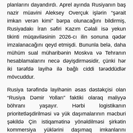
planlarını dayandırdı. Aprel ayında Rusiyanın baş 
nazir müavini Aleksey Overçuk işlərin “şərait 
imkan verən kimi” bərpa olunacağını bildirmiş, 
Rusiyadakı İran səfiri Kazım Cəlali isə yekun 
tikinti müqaviləsinin 2026-cı ilin sonuna qədər 
imzalanacağını qeyd etmişdi. Bununla belə, daha 
mühüm sual müharibənin Moskva və Tehranın 
hesablamalarını necə dəyişdirməsidir, çünki hər 
iki tərəfdə layihə ilə bağlı ciddi tərəddüdlər 
mövcuddur.
Rusiya tərəfində layihənin əsas dəstəkçisi olan 
“Rusiya Dəmir Yolları” faktiki olaraq maliyyə 
böhranı yaşayır. Hərbi logistikanın 
prioritetləşdirilməsi və yük daşımalarının məcburi 
şəkildə Çin istiqamətinə yönəldilməsi şirkətin 
kommersiya yüklərini daşımaq imkanlarını 