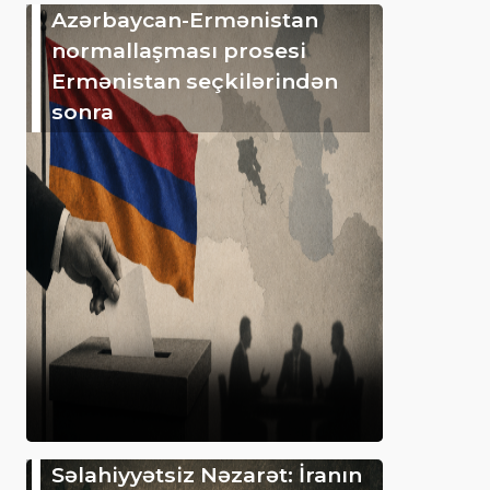
Azərbaycan-Ermənistan
normallaşması prosesi
Ermənistan seçkilərindən
sonra
Səlahiyyətsiz Nəzarət: İranın