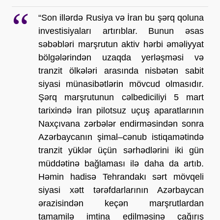
“Son illərdə Rusiya və İran bu şərq qoluna 
investisiyaları artırıblar. Bunun əsas 
səbəbləri marşrutun aktiv hərbi əməliyyat 
bölgələrindən uzaqda yerləşməsi və 
tranzit ölkələri arasında nisbətən sabit 
siyasi münasibətlərin mövcud olmasıdır. 
Şərq marşrutunun cəlbediciliyi 5 mart 
tarixində İran pilotsuz uçuş aparatlarının 
Naxçıvana zərbələr endirməsindən sonra 
Azərbaycanın şimal–cənub istiqamətində 
tranzit yüklər üçün sərhədlərini iki gün 
müddətinə bağlaması ilə daha da artıb. 
Həmin hadisə Tehrandakı sərt mövqeli 
siyasi xətt tərəfdarlarının Azərbaycan 
ərazisindən keçən marşrutlardan 
tamamilə imtina edilməsinə çağırış 