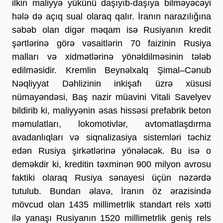
ilkin maliyyə yükünü daşıyıb-daşıya bilməyəcəyi 
hələ də açıq sual olaraq qalır. İranın narazılığına 
səbəb olan digər məqam isə Rusiyanın kredit 
şərtlərinə görə vəsaitlərin 70 faizinin Rusiya 
malları və xidmətlərinə yönəldilməsinin tələb 
edilməsidir. Kremlin Beynəlxalq Şimal–Cənub 
Nəqliyyat Dəhlizinin inkişafı üzrə xüsusi 
nümayəndəsi, Baş nazir müavini Vitali Savelyev 
bildirib ki, maliyyənin əsas hissəsi prefabrik beton 
məmulatları, lokomotivlər, avtomatlaşdırma 
avadanlıqları və siqnalizasiya sistemləri təchiz 
edən Rusiya şirkətlərinə yönələcək. Bu isə o 
deməkdir ki, kreditin təxminən 900 milyon avrosu 
faktiki olaraq Rusiya sənayesi üçün nəzərdə 
tutulub. Bundan əlavə, İranın öz ərazisində 
mövcud olan 1435 millimetrlik standart rels xətti 
ilə yanaşı Rusiyanın 1520 millimetrlik geniş rels 