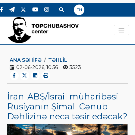
EN
ANA SƏHIFƏ
TƏHLİL
02-06-2026, 10:56
3523
İran-ABŞ/İsrail müharibəsi
Rusiyanın Şimal–Cənub
Dəhlizinə necə təsir edəcək?