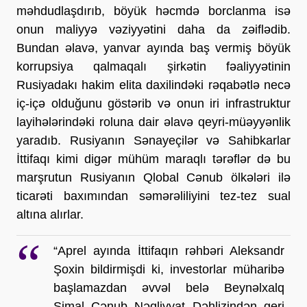
məhdudlaşdırıb, böyük həcmdə borclanma isə 
onun maliyyə vəziyyətini daha da zəiflədib. 
Bundan əlavə, yanvar ayında baş vermiş böyük 
korrupsiya qalmaqalı şirkətin fəaliyyətinin 
Rusiyadakı hakim elita daxilindəki rəqabətlə necə 
iç-içə olduğunu göstərib və onun iri infrastruktur 
layihələrindəki roluna dair əlavə qeyri-müəyyənlik 
yaradıb. Rusiyanın Sənayeçilər və Sahibkarlar 
İttifaqı kimi digər mühüm maraqlı tərəflər də bu 
marşrutun Rusiyanın Qlobal Cənub ölkələri ilə 
ticarəti baxımından səmərəliliyini tez-tez sual 
altına alırlar.
“Aprel ayında İttifaqın rəhbəri Aleksandr 
Şoxin bildirmişdi ki, investorlar müharibə 
başlamazdan əvvəl belə Beynəlxalq 
Şimal–Cənub Nəqliyyat Dəhlizindən geri 