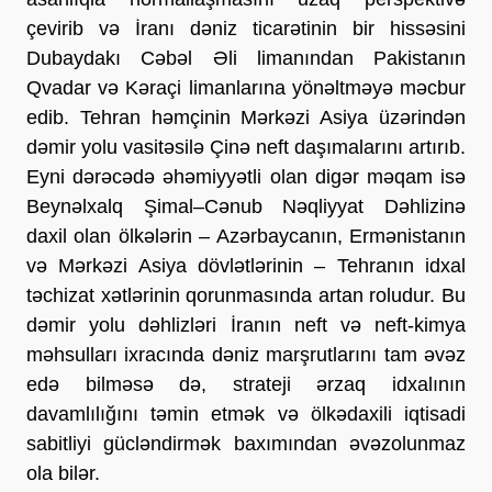
çevirib və İranı dəniz ticarətinin bir hissəsini 
Dubaydakı Cəbəl Əli limanından Pakistanın 
Qvadar və Kəraçi limanlarına yönəltməyə məcbur 
edib. Tehran həmçinin Mərkəzi Asiya üzərindən 
dəmir yolu vasitəsilə Çinə neft daşımalarını artırıb. 
Eyni dərəcədə əhəmiyyətli olan digər məqam isə 
Beynəlxalq Şimal–Cənub Nəqliyyat Dəhlizinə 
daxil olan ölkələrin – Azərbaycanın, Ermənistanın 
və Mərkəzi Asiya dövlətlərinin – Tehranın idxal 
təchizat xətlərinin qorunmasında artan roludur. Bu 
dəmir yolu dəhlizləri İranın neft və neft-kimya 
məhsulları ixracında dəniz marşrutlarını tam əvəz 
edə bilməsə də, strateji ərzaq idxalının 
davamlılığını təmin etmək və ölkədaxili iqtisadi 
sabitliyi gücləndirmək baxımından əvəzolunmaz 
ola bilər.