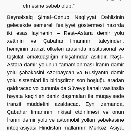
etməsinə səbəb olub.”
Beynəlxalq Şimal–Cənub Nəqliyyat Dəhlizinin 
gələcəkdə səmərəli fəaliyyət göstərməsi hazırda 
iki əsas layihənin – Rəşt–Astara dəmir yolu 
xəttinin və Çabahar limanının taleyindən, 
həmçinin tranzit ölkələri arasında institusional və 
təşkilati əməkdaşlığın inkişafından asılıdır. Rəşt–
Astara dəmir yolunun tamamlanması İranın dəmir 
yolu şəbəkəsini Azərbaycan və Rusiyanın dəmir 
yolu sistemləri ilə birləşdirən son boşluğu aradan 
qaldıracaq və bununla da Süveyş kanalı vasitəsilə 
həyata keçirilən dəniz daşımaları ilə müqayisədə 
tranzit müddətini azaldacaq. Eyni zamanda, 
Çabahar limanının inkişaf etdirilməsi və onun 
İranın dəmir yolu və avtomobil yolları şəbəkəsinə 
inteqrasiyası Hindistan mallarının Mərkəzi Asiya, 