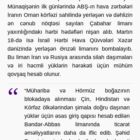
Münaqişənin ilk günlərində ABŞ-ın hava zərbələri 
İranın Oman körfəzi sahilində yerləşən və dəhlizin 
ən cənub nöqtəsi sayılan Çabahar limanı 
yaxınlığındakı hərbi hədəfləri nişan alıb. Martın 
18-də isə İsrail Hərbi Hava Qüvvələri Xəzər 
dənizində yerləşən Ənzəli limanını bombalayıb. 
Bu liman İran və Rusiya arasında silah daşımaları 
və iri həcmli yüklərin hərəkəti üçün mühüm 
qovşaq hesab olunur.
“Müharibə və Hörmüz boğazının 
blokadaya alınması Çin, Hindistan və 
Körfəz ölkələrindən şimala doğru daşınan 
yüklər üçün əsas giriş qapısı hesab edilən 
Bəndər-Abbas limanında ticarət 
əməliyyatlarını daha da iflic edib. Şəhid 