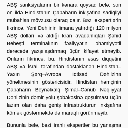
ABŞ sanksiyalarını bir kənara qoysaq belə, son 
on ildə Hindistanın Çabaharın inkişafına sadiqliyi 
mübahisə mövzusu olaraq qalır. Bəzi ekspertlərin 
fikrincə, Yeni Dehlinin limana yatırdığı 120 milyon 
ABŞ dolları və aldığı kran avadanlıqları Şəhid 
Beheşti terminalının fəaliyyətini əhəmiyyətli 
dərəcədə yaxşılaşdırmaq üçün kifayət etməyib. 
Onların fikrincə, bu, Hindistanın əsas diqqətini 
ABŞ və İsrail tərəfindən dəstəklənən Hindistan–
Yaxın Şərq–Avropa İqtisadi Dəhlizinə 
yönəltməsinin göstəricisidir. Hindistan həmçinin 
Çabaharın Beynəlxalq Şimal–Cənub Nəqliyyat 
Dəhlizinin dəmir yolu şəbəkəsinə qoşulması üçün 
lazım olan daha geniş infrastrukturun inkişafına 
kömək göstərməkdə də maraqlı görünməyib.
Bununla belə, bəzi iranlı ekspertlər bu yanaşma 