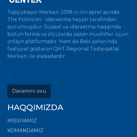
Topçubaşov Mərkəzi 2018-ci ilin aprel ayında
The Politicon - idarəetmə heyəti tərəfindən
qurulmuşdur. Siyasət və idarəetmə haqqında
bütün forma və ölçülərdə yazan müəlliflər üçün
onlayn platformadır. Həm də Bakı şəhərində
fəaliyyət göstərən QHT Regional Tədqiqatlar
Mərkəzi ilə əlaqədardır.
...
Davamını oxu
HAQQIMIZDA
MISSIYAMIZ
KOMANDAMIZ