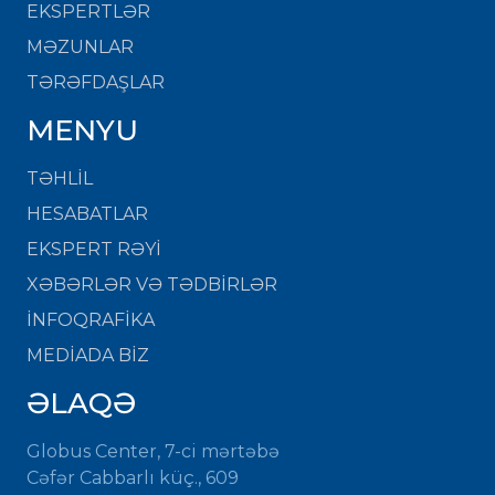
EKSPERTLƏR
MƏZUNLAR
TƏRƏFDAŞLAR
MENYU
TƏHLİL
HESABATLAR
EKSPERT RƏYİ
XƏBƏRLƏR VƏ TƏDBİRLƏR
İNFOQRAFİKA
MEDİADA BİZ
ƏLAQƏ
Globus Center, 7-ci mərtəbə
Cəfər Cabbarlı küç., 609