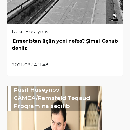
Rusif Hüseynov
Ermənistan üçün yeni nəfəs? Şimal-Cənub
dəhlizi
2021-09-14 11:48
Rusif Hüseynov
CAMCA/Ramsfeld Təqaüd
Proqramına seçilib