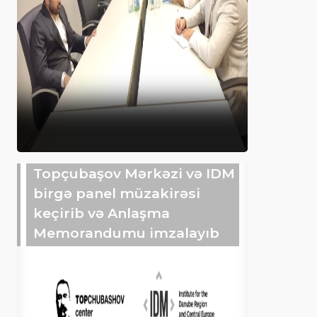
Topçubaşov Mərkəzi və IDM
birgə panel müzakirəsi
keçirib və Anlaşma
Memorandumu imzalayıb