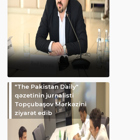
"The Pakistan Daily"
qəzetinin jurnalisti
Topçubaşov Mərkəzini
ziyarət edib