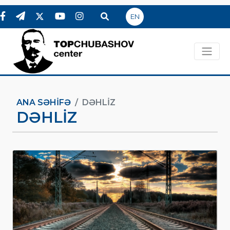
EN
ANA SƏHIFƏ
DƏHLIZ
DƏHLIZ