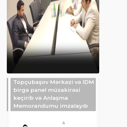
Topçubaşov Mərkəzi və IDM
birgə panel müzakirəsi
keçirib və Anlaşma
Memorandumu imzalayıb