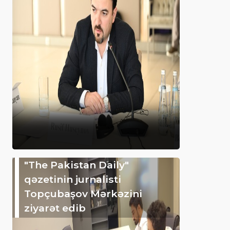
"The Pakistan Daily"
qəzetinin jurnalisti
Topçubaşov Mərkəzini
ziyarət edib