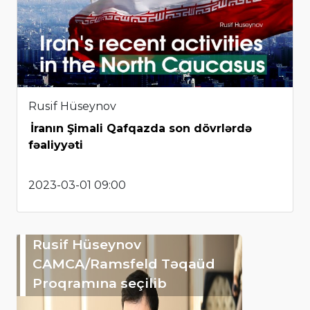
Rusif Hüseynov
İranın Şimali Qafqazda son dövrlərdə
fəaliyyəti
2023-03-01 09:00
Rusif Hüseynov
CAMCA/Ramsfeld Təqaüd
Proqramına seçilib