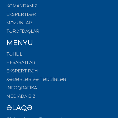
KOMANDAMIZ
EKSPERTLƏR
MƏZUNLAR
TƏRƏFDAŞLAR
MENYU
TƏHLİL
HESABATLAR
EKSPERT RƏYİ
XƏBƏRLƏR VƏ TƏDBİRLƏR
İNFOQRAFİKA
MEDİADA BİZ
ƏLAQƏ