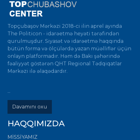
Topçubaşov Mərkəzi 2018-ci ilin aprel ayında
The Politicon - idarəetmə heyəti tərəfindən
qurulmuşdur. Siyasət və idarəetmə haqqında
bütün forma və ölçülərdə yazan müəlliflər üçün
onlayn platformadır. Həm də Bakı şəhərində
fəaliyyət göstərən QHT Regional Tədqiqatlar
Mərkəzi ilə əlaqədardır.
...
Davamını oxu
HAQQIMIZDA
MISSIYAMIZ