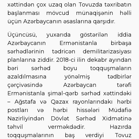
xəttindən çox uzaq olan Tovuzda təxribatın
başlanması mövcud münaqişənin həlli
üçün Azərbaycanın əsaslarına qarşıdır.
Üçüncüsü, yuxarıda göstərilən iddia
Azərbaycanın Ermənistanla birbaşa
sərhədlərinin tədricən demilitarizasiyası
planlarına ziddir. 2018-ci ilin dekabr ayından
bəri sərhəd boyu toqquşmaların
azaldılmasına yönəlmiş tədbirlər
çərçivəsində Azərbaycan tərəfi
Ermənistanla şimal-qərb sərhəd xəttindəki
– Ağstafa və Qazax rayonlarındakı hərbi
postları və hərbi hissələri Müdafiə
Nazirliyindən Dövlət Sərhəd Xidmətinə
təhvil verməkdədir. Hazırda
toqquşmalarının baş verdiyi Tovuz