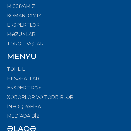
MISSIYAMIZ
KOMANDAMIZ
EKSPERTLƏR
MƏZUNLAR
TƏRƏFDAŞLAR
MENYU
TƏHLİL
HESABATLAR
EKSPERT RƏYİ
XƏBƏRLƏR VƏ TƏDBİRLƏR
İNFOQRAFİKA
MEDİADA BİZ
ƏLAQƏ