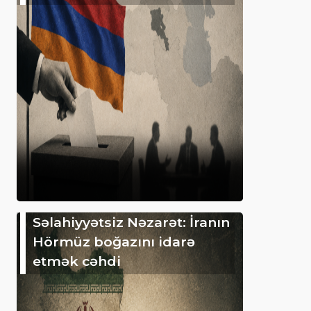
Səlahiyyətsiz Nəzarət: İranın
Hörmüz boğazını idarə
etmək cəhdi