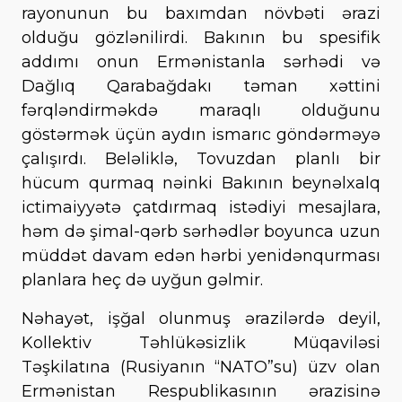
rayonunun bu baxımdan növbəti ərazi
olduğu gözlənilirdi. Bakının bu spesifik
addımı onun Ermənistanla sərhədi və
Dağlıq Qarabağdakı təman xəttini
fərqləndirməkdə maraqlı olduğunu
göstərmək üçün aydın ismarıc göndərməyə
çalışırdı. Beləliklə, Tovuzdan planlı bir
hücum qurmaq nəinki Bakının beynəlxalq
ictimaiyyətə çatdırmaq istədiyi mesajlara,
həm də şimal-qərb sərhədlər boyunca uzun
müddət davam edən hərbi yenidənqurması
planlara heç də uyğun gəlmir.
Nəhayət, işğal olunmuş ərazilərdə deyil,
Kollektiv Təhlükəsizlik Müqaviləsi
Təşkilatına (Rusiyanın “NATO”su) üzv olan
Ermənistan Respublikasının ərazisinə