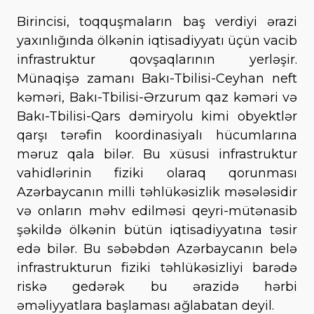
Birincisi, toqquşmaların baş verdiyi ərazi
yaxınlığında ölkənin iqtisadiyyatı üçün vacib
infrastruktur qovşaqlarının yerləşir.
Münaqişə zamanı Bakı-Tbilisi-Ceyhan neft
kəməri, Bakı-Tbilisi-Ərzurum qaz kəməri və
Bakı-Tbilisi-Qars dəmiryolu kimi obyektlər
qarşı tərəfin koordinasiyalı hücumlarına
məruz qala bilər. Bu xüsusi infrastruktur
vahidlərinin fiziki olaraq qorunması
Azərbaycanın milli təhlükəsizlik məsələsidir
və onların məhv edilməsi qeyri-mütənasib
şəkildə ölkənin bütün iqtisadiyyatına təsir
edə bilər. Bu səbəbdən Azərbaycanın belə
infrastrukturun fiziki təhlükəsizliyi barədə
riskə gedərək bu ərazidə hərbi
əməliyyatlara başlaması ağlabatan deyil.