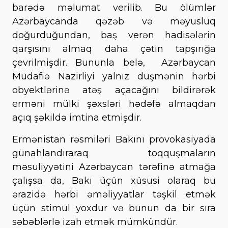
barədə məlumat verilib. Bu ölümlər
Azərbaycanda qəzəb və məyusluq
doğurduğundan, baş verən hadisələrin
qarşısını almaq daha çətin tapşırığa
çevrilmişdir. Bununla belə, Azərbaycan
Müdafiə Nazirliyi yalnız düşmənin hərbi
obyektlərinə atəş açacağını bildirərək
erməni mülki şəxsləri hədəfə almaqdan
açıq şəkildə imtina etmişdir.
Ermənistan rəsmiləri Bakını provokasiyada
günahlandıraraq toqquşmaların
məsuliyyətini Azərbaycan tərəfinə atmağa
çalışsa da, Bakı üçün xüsusi olaraq bu
ərazidə hərbi əməliyyatlar təşkil etmək
üçün stimul yoxdur və bunun da bir sıra
səbəblərlə izah etmək mümkündür.