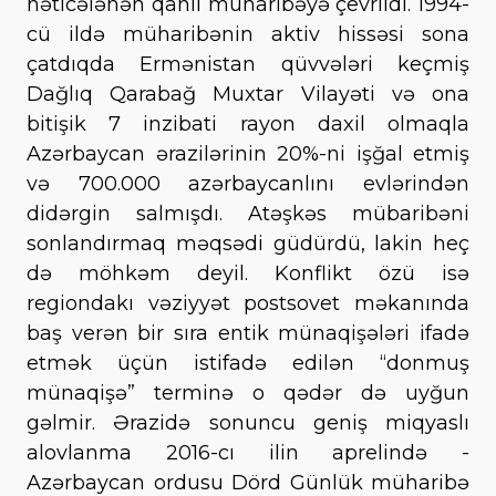
nəticələnən qanlı müharibəyə çevrildi. 1994-
cü ildə müharibənin aktiv hissəsi sona
çatdıqda Ermənistan qüvvələri keçmiş
Dağlıq Qarabağ Muxtar Vilayəti və ona
bitişik 7 inzibati rayon daxil olmaqla
Azərbaycan ərazilərinin 20%-ni işğal etmiş
və 700.000 azərbaycanlını evlərindən
didərgin salmışdı. Atəşkəs mübaribəni
sonlandırmaq məqsədi güdürdü, lakin heç
də möhkəm deyil. Konflikt özü isə
regiondakı vəziyyət postsovet məkanında
baş verən bir sıra entik münaqişələri ifadə
etmək üçün istifadə edilən “donmuş
münaqişə” terminə o qədər də uyğun
gəlmir. Ərazidə sonuncu geniş miqyaslı
alovlanma 2016-cı ilin aprelində -
Azərbaycan ordusu Dörd Günlük müharibə