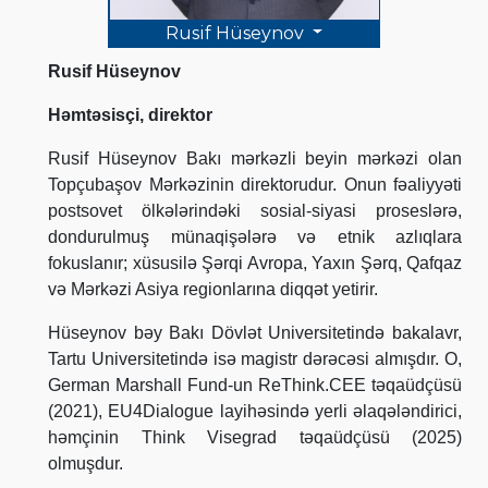
Rusif Hüseynov
Rusif Hüseynov
Həmtəsisçi, direktor
Rusif Hüseynov Bakı mərkəzli beyin mərkəzi olan
Topçubaşov Mərkəzinin direktorudur. Onun fəaliyyəti
postsovet ölkələrindəki sosial-siyasi proseslərə,
dondurulmuş münaqişələrə və etnik azlıqlara
fokuslanır; xüsusilə Şərqi Avropa, Yaxın Şərq, Qafqaz
və Mərkəzi Asiya regionlarına diqqət yetirir.
Hüseynov bəy Bakı Dövlət Universitetində bakalavr,
Tartu Universitetində isə magistr dərəcəsi almışdır. O,
German Marshall Fund-un ReThink.CEE təqaüdçüsü
(2021), EU4Dialogue layihəsində yerli əlaqələndirici,
həmçinin Think Visegrad təqaüdçüsü (2025)
olmuşdur.