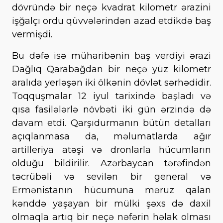
dövründə bir neçə kvadrat kilometr ərazini
işğalçı ordu qüvvələrindən azad etdikdə baş
vermişdi.
Bu dəfə isə müharibənin baş verdiyi ərazi
Dağlıq Qarabağdan bir neçə yüz kilometr
aralıda yerləşən iki ölkənin dövlət sərhədidir.
Toqquşmalar 12 iyul tarixində başladı və
qısa fasilələrlə növbəti iki gün ərzində də
davam etdi. Qarşıdurmanın bütün detalları
açıqlanmasa da, məlumatlarda ağır
artilleriya atəşi və dronlarla hücumların
olduğu bildirilir. Azərbaycan tərəfindən
təcrübəli və sevilən bir general və
Ermənistanın hücumuna məruz qalan
kənddə yaşayan bir mülki şəxs də daxil
olmaqla artıq bir neçə nəfərin həlak olması