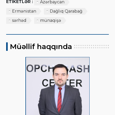
ETIKETLƏR :
Azərbaycan
Ermənistan
Dağlıq Qarabağ
sərhəd
münaqişə
Müəllif haqqında