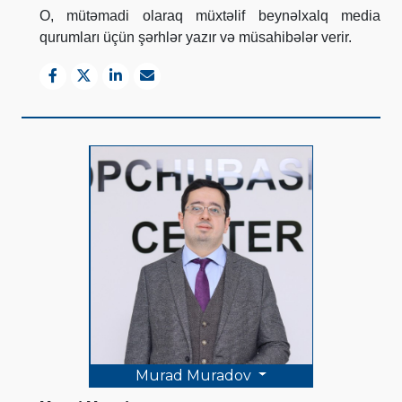
O, mütəmadi olaraq müxtəlif beynəlxalq media
qurumları üçün şərhlər yazır və müsahibələr verir.
Murad Muradov