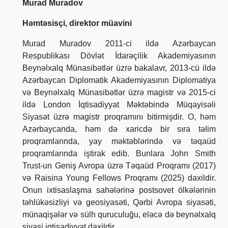
Murad Muradov
Həmtəsisçi, direktor müavini
Murad Muradov 2011-ci ildə Azərbaycan
Respublikası Dövlət İdarəçilik Akademiyasının
Beynəlxalq Münasibətlər üzrə bakalavr, 2013-cü ildə
Azərbaycan Diplomatik Akademiyasının Diplomatiya
və Beynəlxalq Münasibətlər üzrə magistr və 2015-ci
ildə London İqtisadiyyat Məktəbində Müqayisəli
Siyasət üzrə magistr proqramını bitirmişdir. O, həm
Azərbaycanda, həm də xaricdə bir sıra təlim
proqramlarında, yay məktəblərində və təqaüd
proqramlarında iştirak edib. Bunlara John Smith
Trust-un Geniş Avropa üzrə Təqaüd Proqramı (2017)
və Raisina Young Fellows Proqramı (2025) daxildir.
Onun ixtisaslaşma sahələrinə postsovet ölkələrinin
təhlükəsizliyi və geosiyasəti, Qərbi Avropa siyasəti,
münaqişələr və sülh quruculuğu, eləcə də beynəlxalq
siyasi iqtisadiyyat daxildir.