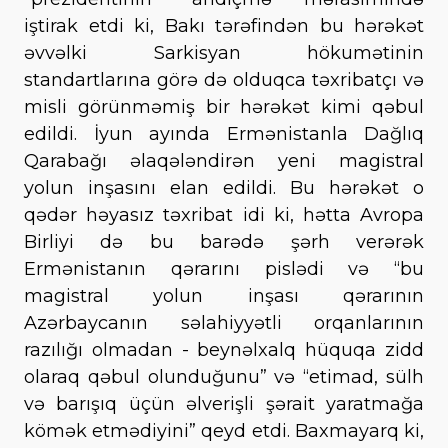
iştirak etdi ki, Bakı tərəfindən bu hərəkət
əvvəlki Sarkisyan hökumətinin
standartlarına görə də olduqca təxribatçı və
misli görünməmiş bir hərəkət kimi qəbul
edildi. İyun ayında Ermənistanla Dağlıq
Qarabağı əlaqələndirən yeni magistral
yolun inşasını elan edildi. Bu hərəkət o
qədər həyasız təxribat idi ki, hətta Avropa
Birliyi də bu barədə şərh verərək
Ermənistanın qərarını pislədi və “bu
magistral yolun inşası qərarının
Azərbaycanın səlahiyyətli orqanlarının
razılığı olmadan - beynəlxalq hüquqa zidd
olaraq qəbul olunduğunu” və “etimad, sülh
və barışıq üçün əlverişli şərait yaratmağa
kömək etmədiyini” qeyd etdi. Baxmayarq ki,