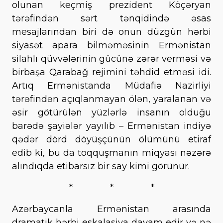
olunan keçmiş prezident Köçəryan
tərəfindən sərt tənqidində əsas
mesajlarından biri də onun düzgün hərbi
siyasət apara bilməməsinin Ermənistan
silahlı qüvvələrinin gücünə zərər verməsi və
birbaşa Qarabağ rejimini təhdid etməsi idi.
Artıq Ermənistanda Müdafiə Nazirliyi
tərəfindən açıqlanmayan ölən, yaralanan və
əsir götürülən yüzlərlə insanın olduğu
barədə şayiələr yayılıb – Ermənistan indiyə
qədər dörd döyüşçünün ölümünü etiraf
edib ki, bu da toqquşmanın miqyası nəzərə
alındıqda etibarsız bir say kimi görünür.
* * *
Azərbaycanla Ermənistan arasında
dramatik hərbi eskalasiya davam edir və nə