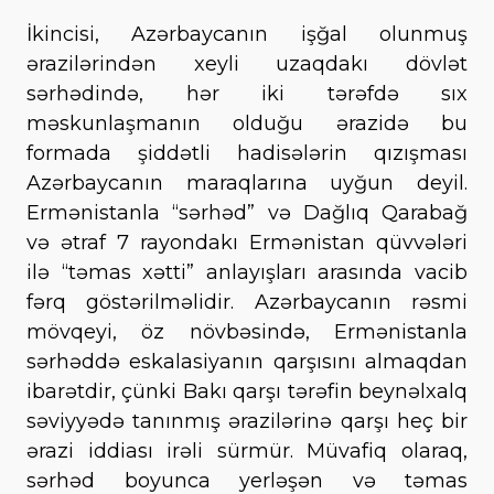
İkincisi, Azərbaycanın işğal olunmuş
ərazilərindən xeyli uzaqdakı dövlət
sərhədində, hər iki tərəfdə sıx
məskunlaşmanın olduğu ərazidə bu
formada şiddətli hadisələrin qızışması
Azərbaycanın maraqlarına uyğun deyil.
Ermənistanla “sərhəd” və Dağlıq Qarabağ
və ətraf 7 rayondakı Ermənistan qüvvələri
ilə “təmas xətti” anlayışları arasında vacib
fərq göstərilməlidir. Azərbaycanın rəsmi
mövqeyi, öz növbəsində, Ermənistanla
sərhəddə eskalasiyanın qarşısını almaqdan
ibarətdir, çünki Bakı qarşı tərəfin beynəlxalq
səviyyədə tanınmış ərazilərinə qarşı heç bir
ərazi iddiası irəli sürmür. Müvafiq olaraq,
sərhəd boyunca yerləşən və təmas