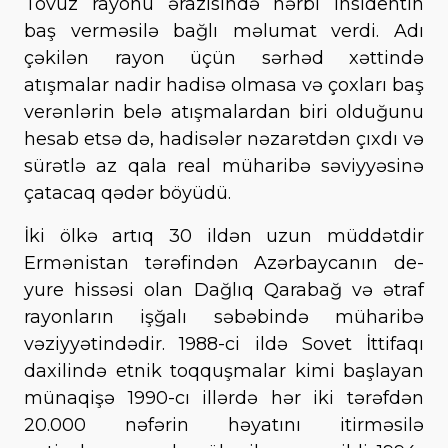
Tovuz rayonu ərazisində hərbi insidentin
baş verməsilə bağlı məlumat verdi. Adı
çəkilən rayon üçün sərhəd xəttində
atışmalar nadir hadisə olmasa və çoxları baş
verənlərin belə atışmalardan biri olduğunu
hesab etsə də, hadisələr nəzarətdən çıxdı və
sürətlə az qala real müharibə səviyyəsinə
çatacaq qədər böyüdü.
İki ölkə artıq 30 ildən uzun müddətdir
Ermənistan tərəfindən Azərbaycanın de-
yure hissəsi olan Dağlıq Qarabağ və ətraf
rayonların işğalı səbəbində müharibə
vəziyyətindədir. 1988-ci ildə Sovet İttifaqı
daxilində etnik toqquşmalar kimi başlayan
münaqişə 1990-cı illərdə hər iki tərəfdən
20.000 nəfərin həyatını itirməsilə