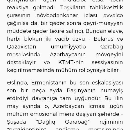
reaksiya gəlmədi. Təşkilatın təhlükəsizlik
şurasının növbədənkənar iclası əvvəlcə
çağırılsa da, bir qədər sonra qeyri-müəyyən
müddətə qədər təxirə salındı. Bundan əlavə,
hərbi blokun iki vacib üzvü - Belarus və
Qazaxıstan ümumiyyətlə Qarabağ
məsələsində Azərbaycanın mövqeyini
dəstəkləyir və KTMT-nin sessiyasının
keçirilməməsində mühüm rol oynaya bilər.
Əslində, Ermənistanın bu son eskalasiyası
son bir neçə ayda Paşinyanın nümayiş
etdirdiyi davranışa tam uyğundur. Bu ilin
may ayında o, Azərbaycan icması üçün
mühüm emosional məna daşıyan şəhərdə -
Şuşada "Dağlıq Qarabağ" rejiminin
"prezidentinin" andiçmə mərasimində