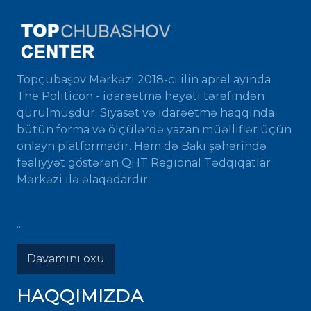
Topçubaşov Mərkəzi 2018-ci ilin aprel ayında
The Politicon - idarəetmə heyəti tərəfindən
qurulmuşdur. Siyasət və idarəetmə haqqında
bütün forma və ölçülərdə yazan müəlliflər üçün
onlayn platformadır. Həm də Bakı şəhərində
fəaliyyət göstərən QHT Regional Tədqiqatlar
Mərkəzi ilə əlaqədardır.
...
Davamını oxu
HAQQIMIZDA