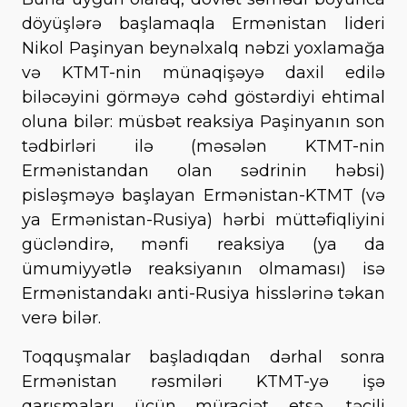
döyüşlərə başlamaqla Ermənistan lideri
Nikol Paşinyan beynəlxalq nəbzi yoxlamağa
və KTMT-nin münaqişəyə daxil edilə
biləcəyini görməyə cəhd göstərdiyi ehtimal
oluna bilər: müsbət reaksiya Paşinyanın son
tədbirləri ilə (məsələn KTMT-nin
Ermənistandan olan sədrinin həbsi)
pisləşməyə başlayan Ermənistan-KTMT (və
ya Ermənistan-Rusiya) hərbi müttəfiqliyini
gücləndirə, mənfi reaksiya (ya da
ümumiyyətlə reaksiyanın olmaması) isə
Ermənistandakı anti-Rusiya hisslərinə təkan
verə bilər.
Toqquşmalar başladıqdan dərhal sonra
Ermənistan rəsmiləri KTMT-yə işə
qarışmaları üçün müraciət etsə, təcili