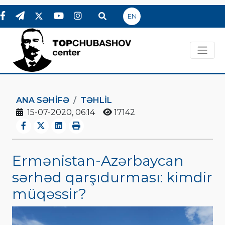
EN
ANA SƏHIFƏ
TƏHLİL
15-07-2020, 06:14
17142
Ermənistan-Azərbaycan
sərhəd qarşıdurması: kimdir
müqəssir?