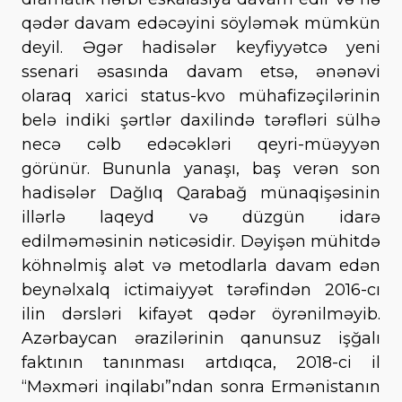
qədər davam edəcəyini söyləmək mümkün
deyil. Əgər hadisələr keyfiyyətcə yeni
ssenari əsasında davam etsə, ənənəvi
olaraq xarici status-kvo mühafizəçilərinin
belə indiki şərtlər daxilində tərəfləri sülhə
necə cəlb edəcəkləri qeyri-müəyyən
görünür. Bununla yanaşı, baş verən son
hadisələr Dağlıq Qarabağ münaqişəsinin
illərlə laqeyd və düzgün idarə
edilməməsinin nəticəsidir. Dəyişən mühitdə
köhnəlmiş alət və metodlarla davam edən
beynəlxalq ictimaiyyət tərəfindən 2016-cı
ilin dərsləri kifayət qədər öyrənilməyib.
Azərbaycan ərazilərinin qanunsuz işğalı
faktının tanınması artdıqca, 2018-ci il
“Məxməri inqilabı”ndan sonra Ermənistanın