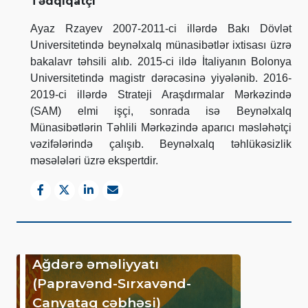
Tədqiqatçı
Ayaz Rzayev 2007-2011-ci illərdə Bakı Dövlət
Universitetində beynəlxalq münasibətlər ixtisası üzrə
bakalavr təhsili alıb. 2015-ci ildə İtaliyanın Bolonya
Universitetində magistr dərəcəsinə yiyələnib. 2016-
2019-ci illərdə Strateji Araşdırmalar Mərkəzində
(SAM) elmi işçi, sonrada isə Beynəlxalq
Münasibətlərin Təhlili Mərkəzində aparıcı məsləhətçi
vəzifələrində çalışıb. Beynəlxalq təhlükəsizlik
məsələləri üzrə ekspertdir.
Ağdərə əməliyyatı
(Papravənd-Sırxavənd-
Canyataq cəbhəsi)