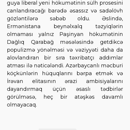
guya liberal yeni hökumətinin sülh prosesini
canlandıracağı barədə əsassız və sadəlövh
gözləntilərə səbəb oldu. Əslində,
Ermənistana beynəlxalq təzyiqlərin
olmaması yalnız Paşinyan hökumətinin
Dağlıq Qarabağ məsələsində getdikcə
populizmə yönəlməsi və vəziyyəti daha da
alovlandıran bir sıra təxribatçı addımlar
atması ilə nəticələndi. Azərbaycanlı məcburi
köçkünlərin hüquqlarını bərpa etmək və
İrəvan elitasının ərazi ambisiyalarını
dayandırmaq üçün əsaslı tədbirlər
görülməsə, heç bir atəşkəs davamlı
olmayacaq.