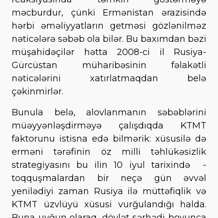
məcburdur, çünki Ermənistan ərazisində
hərbi əməliyyatların getməsi gözlənilməz
nəticələrə səbəb ola bilər. Bu baxımdan bəzi
müşahidəçilər hətta 2008-ci il Rusiya-
Gürcüstan müharibəsinin fəlakətli
nəticələrini xatırlatmaqdan belə
çəkinmirlər.
Bunula belə, alovlanmanın səbəblərini
müəyyənləşdirməyə çalışdıqda KTMT
faktorunu istisna edə bilmərik: xüsusilə də
erməni tərəfinin öz milli təhlükəsizlik
strategiyasını bu ilin 10 iyul tarixində -
toqquşmalardan bir neçə gün əvvəl
yenilədiyi zaman Rusiya ilə müttəfiqlik və
KTMT üzvlüyü xüsusi vurğulandığı halda.
Buna uyğun olaraq, dövlət sərhədi boyunca