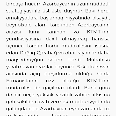
birbaşa hücum Azərbaycanın uzunmüddətli
strategiyası ilə üst-üstə düşmür. Bakı hərbi
əməliyyatlara başlamaq niyyətində olsaydı,
beynəlxalq aləm tərəfindən Azərbaycanın
ərazisi kimi tanınan və KTMT-nin
yuridiksiyasına daxil olmayaraq hansısa
üçüncü tərəfin hərbi müdaxiləsini istisna
edən Dağlıq Qarabağ və ətraf rayonlar daha
məqsədəuyğun seçim olardı. Mübahisə
yaratmayan ərazilər boyunca Bakı ilə İrəvan
arasında açıq qarşıdurma olduğu halda
Ermənistanın üzv olduğu KTMT-nin
müdaxiləsi də qaçılmaz olardı. Buna görə
də bir neçə yüksək vəzifəli zabitin itkisinə
qəti şəkildə cavab vermək məcburiyyətində
qaldıqda belə Azərbaycan eyni zamanda öz
reaksiyasında təmkin göstərməyə