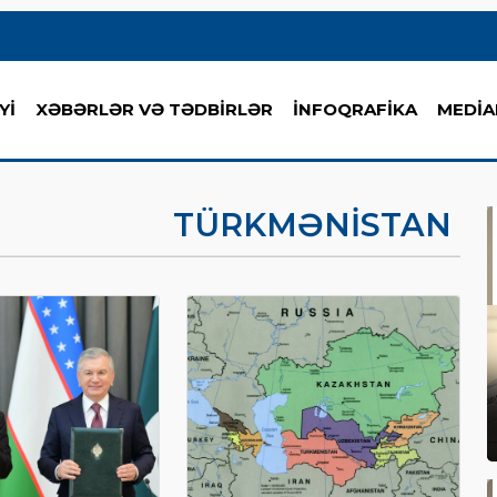
Yİ
XƏBƏRLƏR VƏ TƏDBİRLƏR
İNFOQRAFİKA
MEDİA
TÜRKMƏNISTAN