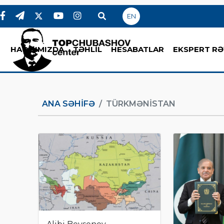
EN
HAQQIMIZDA
TƏHLİL
HESABATLAR
EKSPERT RƏ
ANA SƏHIFƏ
TÜRKMƏNISTAN