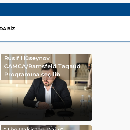
DA BİZ
Rusif Hüseynov
CAMCA/Ramsfeld Təqaüd
Proqramına seçilib
"The Pakistan Daily"