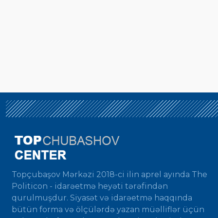
Topçubaşov Mərkəzi 2018-ci ilin aprel ayında The
Politicon - idarəetmə heyəti tərəfindən
qurulmuşdur. Siyasət və idarəetmə haqqında
bütün forma və ölçülərdə yazan müəlliflər üçün