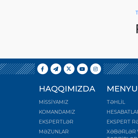
T
HAQQIMIZDA
MENYU
MISSIYAMIZ
TƏHLİL
KOMANDAMIZ
HESABATLA
EKSPERTLƏR
EKSPERT RƏ
MƏZUNLAR
XƏBƏRLƏR 