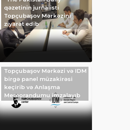
qəzetinin jurnalisti
Topçubaşov Mərkəzini
ziyarət edib
Topçubaşov Mərkəzi və IDM
birgə panel müzakirəsi
keçirib və Anlaşma
Memorandumu imzalayıb