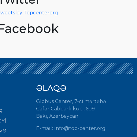
weets by Topcenterorg
Facebook
ƏLAQƏ
Globus Center, 7-ci mərtəbə
Cəfər Cabbarlı küç., 609
R
Bakı, Azərbaycan
Yİ
E-mail:
info@top-center.org
VƏ