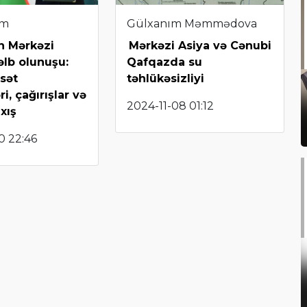
im
Gülxanım Məmmədova
n Mərkəzi
Mərkəzi Asiya və Cənubi
əlb olunuşu:
Qafqazda su
asət
təhlükəsizliyi
ri, çağırışlar və
2024-11-08 01:12
axış
0 22:46