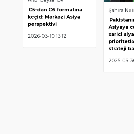
Alibi Beysenov
C5-dən C6 formatına
Şahira Nə
keçid: Mərkəzi Asiya
Pakistanı
perspektivi
Asiyaya c
xarici siy
2026-03-10 13:12
prioritetlə
strateji b
2025-05-3