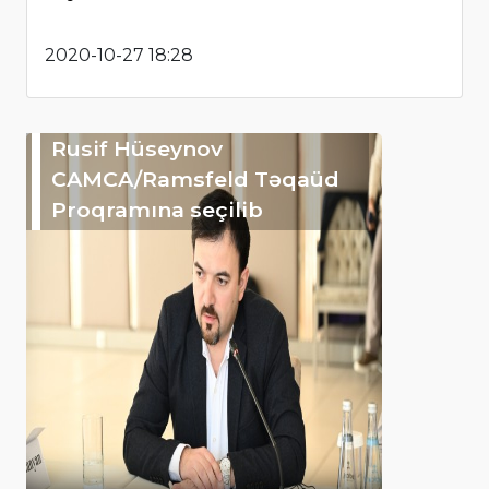
2020-10-27 18:28
Rusif Hüseynov
CAMCA/Ramsfeld Təqaüd
Proqramına seçilib