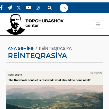
EN
ANA SƏHIFƏ
REINTEQRASIYA
REINTEQRASIYA