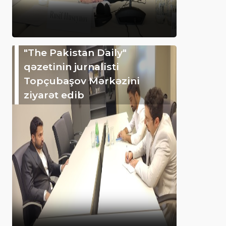
"The Pakistan Daily"
qəzetinin jurnalisti
Topçubaşov Mərkəzini
ziyarət edib