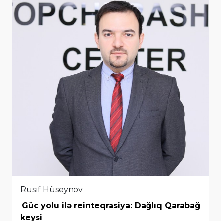
Rusif Hüseynov
Güc yolu ilə reinteqrasiya: Dağlıq Qarabağ
keysi