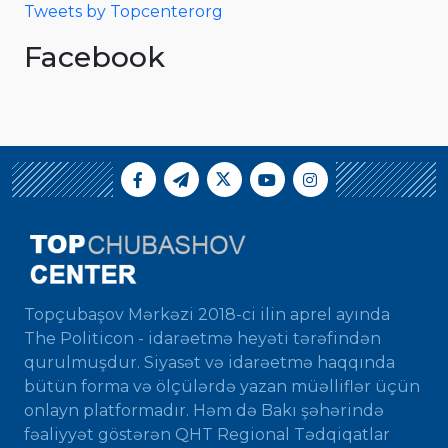
Tweets by Topcenterorg
Facebook
Topçubaşov Mərkəzi 2018-ci ilin aprel ayında
The Politicon - idarəetmə heyəti tərəfindən
qurulmuşdur. Siyasət və idarəetmə haqqında
bütün forma və ölçülərdə yazan müəlliflər üçün
onlayn platformadır. Həm də Bakı şəhərində
fəaliyyət göstərən QHT Regional Tədqiqatlar