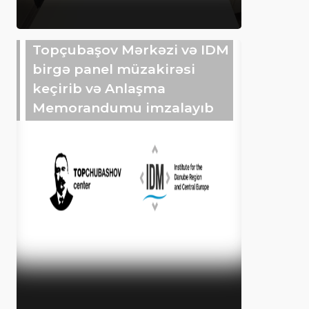
Topçubaşov Mərkəzi və IDM
birgə panel müzakirəsi
keçirib və Anlaşma
Memorandumu imzalayıb