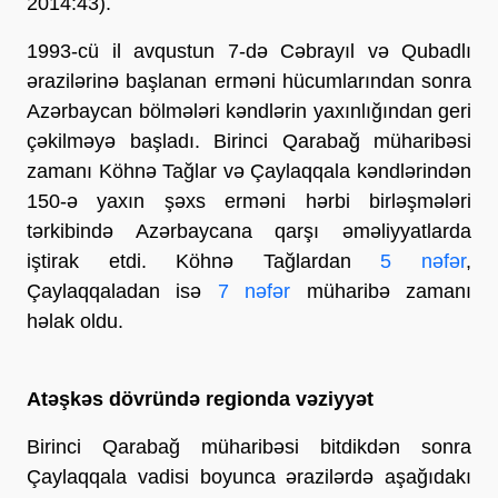
2014:43).
1993-cü il avqustun 7-də Cəbrayıl və Qubadlı
ərazilərinə başlanan erməni hücumlarından sonra
Azərbaycan bölmələri kəndlərin yaxınlığından geri
çəkilməyə başladı. Birinci Qarabağ müharibəsi
zamanı Köhnə Tağlar və Çaylaqqala kəndlərindən
150-ə yaxın şəxs erməni hərbi birləşmələri
tərkibində Azərbaycana qarşı əməliyyatlarda
iştirak etdi. Köhnə Tağlardan
5 nəfər
,
Çaylaqqaladan isə
7 nəfər
müharibə zamanı
həlak oldu.
Atəşkəs dövründə regionda vəziyyət
Birinci Qarabağ müharibəsi bitdikdən sonra
Çaylaqqala vadisi boyunca ərazilərdə aşağıdakı