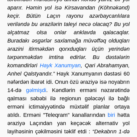
aparır. Həmin yol isə Kirsavandan (Köhnəkənd)
keçir. Bütün Laçın rayonu azərbaycanlılara
veriləndə bu ərazilərin taleyi necə olacaq? Bu yol
əlçatmaz olsa onlar anklavda qalacaqlar.
Buradakı əsgərlər saxlamağa müvəffəq olduqları
ərazini itirməkdən qorxduqları üçün yerindən
tərpənməkdən imtina edirlər. Bu dəstələrin
komandirləri
Hayk Xanumyan
, Qari Abrahamyan,
Anhel Qalstyandır.”
Hayk Xanumyanın dəstəsi 60
nəfərdən ibarət idi. Onun özü əraziyə isə noyabrın
14-də
gəlmişdi
. Kəndlərin erməni nəzarətində
qalması səbəbi ilə regionun gələcəyi ilə bağlı
erməni ictimaiyyətində müxtəlif planlar ortaya
atıldı. Erməni "Teleqram" kanallarından
biri
hətta
əraziyə Laçından yan keçəcək alternativ yol
layihəsinin çəkilməsini təklif etdi :
“Dekabrın 1-də