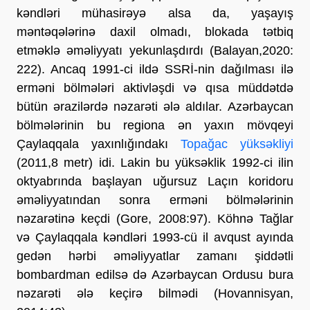
kəndləri mühasirəyə alsa da, yaşayış
məntəqələrinə daxil olmadı, blokada tətbiq
etməklə əməliyyatı yekunlaşdırdı (Balayan,2020:
222).
Ancaq 1991-ci ildə SSRİ-nin dağılması ilə
erməni bölmələri aktivləşdi və qısa müddətdə
bütün ərazilərdə nəzarəti ələ aldılar. Azərbaycan
bölmələrinin bu regiona ən yaxın mövqeyi
Çaylaqqala yaxınlığındakı
Topağac yüksəkliyi
(2011,8 metr) idi. Lakin bu yüksəklik 1992-ci ilin
oktyabrında başlayan uğursuz Laçın koridoru
əməliyyatından sonra erməni bölmələrinin
nəzarətinə keçdi (Gore, 2008:97). Köhnə Tağlar
və Çaylaqqala kəndləri 1993-cü il avqust ayında
gedən hərbi əməliyyatlar zamanı şiddətli
bombardman edilsə də Azərbaycan Ordusu bura
nəzarəti ələ keçirə bilmədi (Hovannisyan,