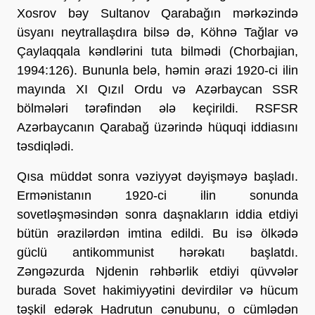
Xosrov bəy Sultanov Qarabağın mərkəzində
üsyanı neytrallaşdıra bilsə də, Köhnə Tağlar və
Çaylaqqala kəndlərini tuta bilmədi (Chorbajian,
1994:126). Bununla belə, həmin ərazi 1920-ci ilin
mayında XI Qızıl Ordu və Azərbaycan SSR
bölmələri tərəfindən ələ keçirildi. RSFSR
Azərbaycanın Qarabağ üzərində hüquqi iddiasını
təsdiqlədi.
Qısa müddət sonra vəziyyət dəyişməyə başladı.
Ermənistanın 1920-ci ilin sonunda
sovetləşməsindən sonra daşnakların iddia etdiyi
bütün ərazilərdən imtina edildi. Bu isə ölkədə
güclü antikommunist hərəkatı başlatdı.
Zəngəzurda Njdenin rəhbərlik etdiyi qüvvələr
burada Sovet hakimiyyətini devirdilər və hücum
təşkil edərək Hadrutun cənubunu, o cümlədən