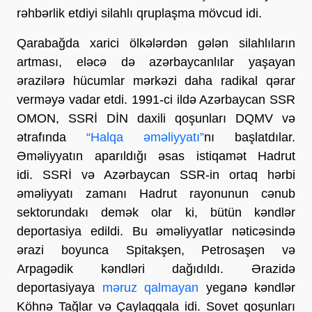
rəhbərlik etdiyi silahlı qruplaşma mövcud idi.
Qarabağda xarici ölkələrdən gələn silahlıların
artması, eləcə də azərbaycanlılar yaşayan
ərazilərə hücumlar mərkəzi daha radikal qərar
verməyə vadar etdi. 1991-ci ildə Azərbaycan SSR
OMON, SSRİ DİN daxili qoşunları DQMV və
ətrafında
“Halqa əməliyyatı”
nı başlatdılar.
Əməliyyatın aparıldığı əsas istiqamət Hadrut
idi. SSRİ və Azərbaycan SSR-in ortaq hərbi
əməliyyatı zamanı Hadrut rayonunun cənub
sektorundakı demək olar ki, bütün kəndlər
deportasiya edildi. Bu əməliyyatlar nəticəsində
ərazi boyunca Spitakşen, Petrosaşen və
Arpagədik kəndləri dağıdıldı. Ərazidə
deportasiyaya
məruz qalmayan
yeganə kəndlər
Köhnə Tağlar və Çaylaqqala idi. Sovet qoşunları