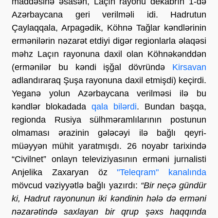
maddəsinə əsasən, Laçın rayonu dekabrın 1-də
Azərbaycana geri verilməli idi. Hadrutun
Çaylaqqala, Arpagədik, Köhnə Tağlar kəndlərinin
ermənilərin nəzarət etdiyi digər regionlarla əlaqəsi
məhz Laçın rayonuna daxil olan Köhnəkənddən
(ermənilər bu kəndi işğal dövründə
Kirsavan
adlandıraraq Şuşa rayonuna daxil etmişdi) keçirdi.
Yeganə yolun Azərbaycana verilməsi ilə bu
kəndlər blokadada
qala bilərdi
. Bundan başqa,
regionda Rusiya sülhməramlılarının postunun
olmaması ərazinin gələcəyi ilə bağlı qeyri-
müəyyən mühit yaratmışdı. 26 noyabr tarixində
“Civilnet” onlayn televiziyasının erməni jurnalisti
Anjelika Zaxaryan öz
"Teleqram" kanalında
mövcud vəziyyətlə bağlı yazırdı:
“Bir neçə gündür
ki, Hadrut rayonunun iki kəndinin hələ də erməni
nəzarətində saxlayan bir qrup şəxs haqqında