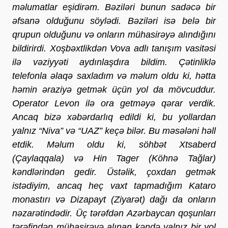
məlumatlar eşidirəm. Bəziləri bunun sadəcə bir
əfsanə olduğunu söylədi. Bəziləri isə belə bir
qrupun olduğunu və onların mühasirəyə alındığını
bildirirdi. Xoşbəxtlikdən Vova adlı tanışım vasitəsi
ilə vəziyyəti aydınlaşdıra bildim. Çətinliklə
telefonla əlaqə saxladım və məlum oldu ki, hətta
həmin əraziyə getmək üçün yol da mövcuddur.
Operator Levon ilə ora getməyə qərar verdik.
Ancaq bizə xəbərdarlıq edildi ki, bu yollardan
yalnız “Niva” və “UAZ” keçə bilər. Bu məsələni həll
etdik. Məlum oldu ki, söhbət Xtsaberd
(Çaylaqqala) və Hin Tager (Köhnə Tağlar)
kəndlərindən gedir. Üstəlik, çoxdan getmək
istədiyim, ancaq heç vaxt tapmadığım Kataro
monastırı və Dizapayt (Ziyarət) dağı da onların
nəzarətindədir. Üç tərəfdən Azərbaycan qoşunları
tərəfindən mühasirəyə alınan kəndə yalnız bir yol