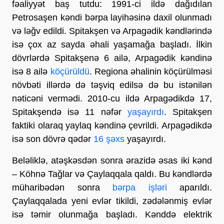
fəaliyyət baş tutdu: 1991-ci ildə dağıdılan
Petrosaşen kəndi bərpa layihəsinə daxil olunmadı
və ləğv edildi. Spitakşen və Arpagədik kəndlərində
isə çox az sayda əhali yaşamağa başladı. İlkin
dövrlərdə Spitakşenə 6 ailə, Arpagədik kəndinə
isə 8 ailə
köçürüldü
. Regiona əhalinin köçürülməsi
növbəti illərdə də təşviq edilsə də bu istənilən
nəticəni vermədi. 2010-cu ildə Arpagədikdə 17,
Spitakşendə isə 11 nəfər
yaşayırdı
. Spitakşen
faktiki olaraq yaylaq kəndinə çevrildi. Arpagədikdə
isə son dövrə qədər
16 şəxs
yaşayırdı.
Beləliklə, atəşkəsdən sonra ərazidə əsas iki kənd
– Köhnə Tağlar və Çaylaqqala qaldı. Bu kəndlərdə
müharibədən sonra
bərpa işləri
aparıldı.
Çaylaqqalada yeni evlər tikildi, zədələnmiş evlər
isə təmir olunmağa başladı. Kənddə elektrik