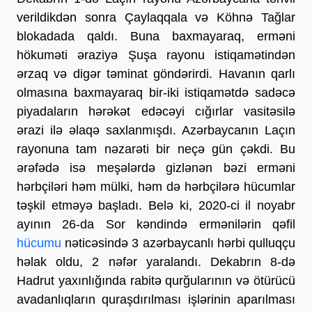
verildikdən sonra Çaylaqqala və Köhnə Tağlar
blokadada qaldı. Buna baxmayaraq, erməni
hökuməti əraziyə Şuşa rayonu istiqamətindən
ərzaq və digər təminat göndərirdi. Havanın qarlı
olmasına baxmayaraq bir-iki istiqamətdə sadəcə
piyadaların hərəkət edəcəyi cığırlar vasitəsilə
ərazi ilə əlaqə saxlanmışdı. Azərbaycanın Laçın
rayonuna tam nəzarəti bir neçə gün çəkdi. Bu
ərəfədə isə meşələrdə gizlənən bəzi erməni
hərbçiləri həm mülki, həm də hərbçilərə hücumlar
təşkil etməyə başladı. Belə ki, 2020-ci il noyabr
ayının 26-da Sor kəndində ermənilərin qəfil
hücumu
nəticəsində 3 azərbaycanlı hərbi qulluqçu
həlak oldu, 2 nəfər yaralandı. Dekabrın 8-də
Hadrut yaxınlığında rabitə qurğularının və ötürücü
avadanlıqların quraşdırılması işlərinin aparılması