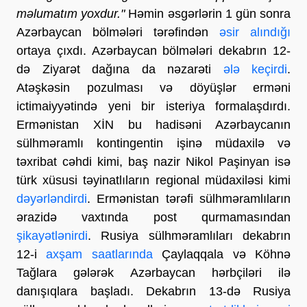
məlumatım yoxdur."
Həmin əsgərlərin 1 gün sonra
Azərbaycan bölmələri tərəfindən
əsir alındığı
ortaya çıxdı. Azərbaycan bölmələri dekabrın 12-
də Ziyarət dağına da nəzarəti
ələ keçirdi
.
Atəşkəsin pozulması və döyüşlər erməni
ictimaiyyətində yeni bir isteriya formalaşdırdı.
Ermənistan XİN bu hadisəni Azərbaycanın
sülhməramlı kontingentin işinə müdaxilə və
təxribat cəhdi kimi, baş nazir Nikol Paşinyan isə
türk xüsusi təyinatlıların regional müdaxiləsi kimi
dəyərləndirdi
. Ermənistan tərəfi sülhməramlıların
ərazidə vaxtında post qurmamasından
şikayətlənirdi
. Rusiya sülhməramlıları dekabrın
12-i
axşam saatlarında
Çaylaqqala və Köhnə
Tağlara gələrək Azərbaycan hərbçiləri ilə
danışıqlara başladı. Dekabrın 13-də Rusiya