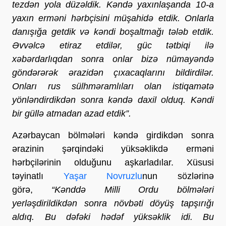
tezdən yola düzəldik. Kəndə yaxınlaşanda 10-a
yaxın erməni hərbçisini müşahidə etdik. Onlarla
danışığa getdik və kəndi boşaltmağı tələb etdik.
Əvvəlcə etiraz etdilər, güc tətbiqi ilə
xəbərdarlıqdan sonra onlar bizə nümayəndə
göndərərək ərazidən çıxacaqlarını bildirdilər.
Onları rus sülhməramlıları olan istiqamətə
yönləndirdikdən sonra kəndə daxil olduq. Kəndi
bir güllə atmadan azad etdik”.
Azərbaycan bölmələri kəndə girdikdən sonra
ərazinin şərqindəki yüksəklikdə erməni
hərbçilərinin olduğunu aşkarladılar. Xüsusi
təyinatlı
Yaşar Novruzlu
nun sözlərinə
görə,
“Kənddə Milli Ordu bölmələri
yerləşdirildikdən sonra növbəti döyüş tapşırığı
aldıq. Bu dəfəki hədəf yüksəklik idi. Bu