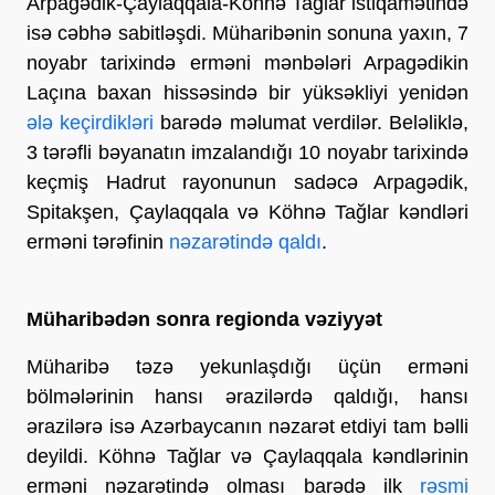
Arpagədik-Çaylaqqala-Köhnə Tağlar istiqamətində
isə cəbhə sabitləşdi. Müharibənin sonuna yaxın, 7
noyabr tarixində erməni mənbələri Arpagədikin
Laçına baxan hissəsində bir yüksəkliyi yenidən
ələ keçirdikləri
barədə məlumat verdilər. Beləliklə,
3 tərəfli bəyanatın imzalandığı 10 noyabr tarixində
keçmiş Hadrut rayonunun sadəcə Arpagədik,
Spitakşen, Çaylaqqala və Köhnə Tağlar kəndləri
erməni tərəfinin
nəzarətində qaldı
.
Müharibədən sonra regionda vəziyyət
Müharibə təzə yekunlaşdığı üçün erməni
bölmələrinin hansı ərazilərdə qaldığı, hansı
ərazilərə isə Azərbaycanın nəzarət etdiyi tam bəlli
deyildi. Köhnə Tağlar və Çaylaqqala kəndlərinin
erməni nəzarətində olması barədə ilk
rəsmi