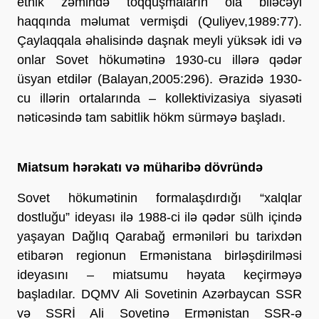
etnik zəmində toqquşmaların ola biləcəyi
haqqında məlumat vermişdi (Quliyev,1989:77).
Çaylaqqala əhalisində daşnak meyli yüksək idi və
onlar Sovet hökumətinə 1930-cu illərə qədər
üsyan etdilər (Balayan,2005:296). Ərazidə 1930-
cu illərin ortalarında – kollektivizasiya siyasəti
nəticəsində tam sabitlik hökm sürməyə başladı.
Miatsum hərəkatı və müharibə dövründə
Sovet hökumətinin formalaşdırdığı “xalqlar
dostluğu” ideyası ilə 1988-ci ilə qədər sülh içində
yaşayan Dağlıq Qarabağ erməniləri bu tarixdən
etibarən regionun Ermənistana birləşdirilməsi
ideyasını – miatsumu həyata keçirməyə
başladılar. DQMV Ali Sovetinin Azərbaycan SSR
və SSRİ Ali Sovetinə Ermənistan SSR-ə