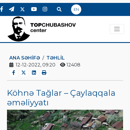
EN
ANA SƏHIFƏ
TƏHLİL
12-12-2022, 09:20
12408
Köhnə Tağlar – Çaylaqqala
əməliyyatı