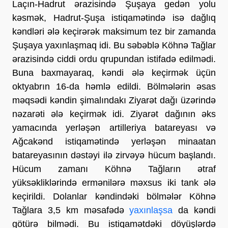
Laçın-Hadrut ərazisində Şuşaya gedən yolu
kəsmək, Hadrut-Şuşa istiqamətində isə dağlıq
kəndləri ələ keçirərək maksimum tez bir zamanda
Şuşaya yaxınlaşmaq idi. Bu səbəblə Köhnə Tağlar
ərazisində ciddi ordu qrupundan istifadə edilmədi.
Buna baxmayaraq, kəndi ələ keçirmək üçün
oktyabrın 16-da həmlə edildi. Bölmələrin əsas
məqsədi kəndin şimalındakı Ziyarət dağı üzərində
nəzarəti ələ keçirmək idi. Ziyarət dağının əks
yamacında yerləşən artilleriya batareyası və
Ağcakənd istiqamətində yerləşən minaatan
batareyasının dəstəyi ilə zirvəyə hücum başlandı.
Hücum zamanı Köhnə Tağların ətraf
yüksəkliklərində ermənilərə məxsus iki tank ələ
keçirildi. Dolanlar kəndindəki bölmələr Köhnə
Tağlara 3,5 km məsafədə
yaxınlaşsa
da kəndi
götürə bilmədi. Bu istiqamətdəki döyüşlərdə