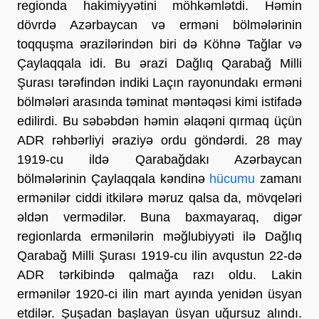
regionda hakimiyyətini möhkəmlətdi. Həmin
dövrdə Azərbaycan və erməni bölmələrinin
toqquşma ərazilərindən biri də Köhnə Tağlar və
Çaylaqqala idi. Bu ərazi Dağlıq Qarabağ Milli
Şurası tərəfindən indiki Laçın rayonundakı erməni
bölmələri arasında təminat məntəqəsi kimi istifadə
edilirdi. Bu səbəbdən həmin əlaqəni qırmaq üçün
ADR rəhbərliyi əraziyə ordu göndərdi. 28 may
1919-cu ildə Qarabağdakı Azərbaycan
bölmələrinin Çaylaqqala kəndinə
hücumu
zamanı
ermənilər ciddi itkilərə məruz qalsa da, mövqeləri
əldən vermədilər. Buna baxmayaraq, digər
regionlarda ermənilərin məğlubiyyəti ilə Dağlıq
Qarabağ Milli Şurası 1919-cu ilin avqustun 22-də
ADR tərkibində qalmağa razı oldu. Lakin
ermənilər 1920-ci ilin mart ayında yenidən üsyan
etdilər. Şuşadan başlayan üsyan uğursuz alındı.