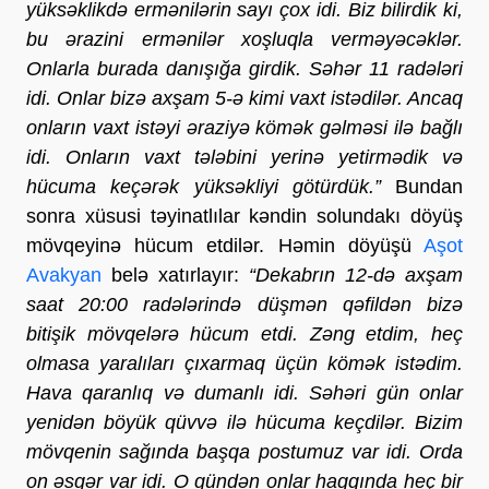
yüksəklikdə ermənilərin sayı çox idi. Biz bilirdik ki,
bu ərazini ermənilər xoşluqla verməyəcəklər.
Onlarla burada danışığa girdik. Səhər 11 radələri
idi. Onlar bizə axşam 5-ə kimi vaxt istədilər. Ancaq
onların vaxt istəyi əraziyə kömək gəlməsi ilə bağlı
idi. Onların vaxt tələbini yerinə yetirmədik və
hücuma keçərək yüksəkliyi götürdük.”
Bundan
sonra xüsusi təyinatlılar kəndin solundakı döyüş
mövqeyinə hücum etdilər. Həmin döyüşü
Aşot
Avakyan
belə xatırlayır:
“Dekabrın 12-də axşam
saat 20:00 radələrində düşmən qəfildən bizə
bitişik mövqelərə hücum etdi. Zəng etdim, heç
olmasa yaralıları çıxarmaq üçün kömək istədim.
Hava qaranlıq və dumanlı idi. Səhəri gün onlar
yenidən böyük qüvvə ilə hücuma keçdilər. Bizim
mövqenin sağında başqa postumuz var idi. Orda
on əsgər var idi. O gündən onlar haqqında heç bir