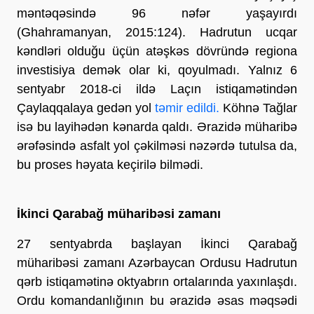
məntəqəsində 96 nəfər yaşayırdı
(Ghahramanyan, 2015:124). Hadrutun ucqar
kəndləri olduğu üçün atəşkəs dövründə regiona
investisiya demək olar ki, qoyulmadı. Yalnız 6
sentyabr 2018-ci ildə Laçın istiqamətindən
Çaylaqqalaya gedən yol
təmir edildi.
Köhnə Tağlar
isə bu layihədən kənarda qaldı. Ərazidə müharibə
ərəfəsində asfalt yol çəkilməsi nəzərdə tutulsa da,
bu proses həyata keçirilə bilmədi.
İkinci Qarabağ müharibəsi zamanı
27 sentyabrda başlayan İkinci Qarabağ
müharibəsi zamanı Azərbaycan Ordusu Hadrutun
qərb istiqamətinə oktyabrın ortalarında yaxınlaşdı.
Ordu komandanlığının bu ərazidə əsas məqsədi