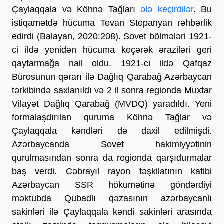
Çaylaqqala və Köhnə Tağları
ələ keçirdilər
. Bu
istiqamətdə hücuma Tevan Stepanyan rəhbərlik
edirdi (Balayan, 2020:208). Sovet bölmələri 1921-
ci ildə yenidən hücuma keçərək əraziləri geri
qaytarmağa nail oldu. 1921-ci ildə Qafqaz
Bürosunun qərarı ilə Dağlıq Qarabağ Azərbaycan
tərkibində saxlanıldı və 2 il sonra regionda Muxtar
Vilayət Dağlıq Qarabağ (MVDQ) yaradıldı. Yeni
formalaşdırılan quruma Köhnə Tağlar və
Çaylaqqala kəndləri də daxil edilmişdi.
Azərbaycanda Sovet hakimiyyətinin
qurulmasından sonra da regionda qarşıdurmalar
baş verdi. Cəbrayıl rayon təşkilatının katibi
Azərbaycan SSR hökumətinə göndərdiyi
məktubda Qubadlı qəzasının azərbaycanlı
sakinləri ilə Çaylaqqala kəndi sakinləri arasında