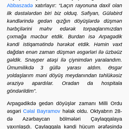
Abbaszadə
xatırlayır:
“Laçın rayonuna daxil olan
ilk dəstələrdən biri biz olduq. Səfiyan, Güləbird
kəndlərində gedən qızğın döyüşlərdə düşmən
hərbçilərini məhv edərək torpaqlarımızdan
çıxmağa məcbur etdik. Burdan isə Arpagədik
kəndi istiqamətində hərəkət etdik. Həmin vaxt
dağdan enən zaman düşmən əsgərləri ilə üzbəüz
gəldik. Snayper atəşi ilə çiynimdən yaralandım.
Ümumilikdə 3 güllə yarası aldım. Əsgər
yoldaşlarım məni döyüş meydanından təhlükəsiz
əraziyə apardılar. Oradan da hospitala
göndərildim”.
Arpagədikdə gedən döyüşlər zamanı Milli Ordu
əsgəri
Cəlal Bayramov
həlak oldu. Oktyabrın 28-
də Azərbaycan bölmələri Çaylaqqalaya
yaxınlaşdı. Çaylaqqala kəndi hücum ərəfəsində