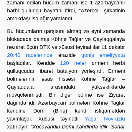
zamanı edilən hücum zamanı isə 1 azərbaycanlı
hərbi qulluqçu həyatını itirdi, “Azercell” şirkətinin
əməkdaşı isə ağır yaralandı.
Bu hücumların qarşısını almaq və eyni zamanda
blokadada qalmış Köhnə Tağlar və Çaylaqqalaya
nəzarət üçün DTX və xüsusi təyinatlılar 11 dekabr
20:40 radələrində
ərazidə
geniş əməliyyata
başladılar. Kənddə
120 nəfər
erməni hərbi
qulluqçudan ibarət batalyon yerləşirdi. Erməni
bölmələrinin əsas hissəsi Köhnə Tağlar –
Çaylaqqala arasındakı yüksəkliklərdə
mövqelənmişdi. Bir digər bölmə isə Ziyarət
dağında idi. Azərbaycan bölmələri Köhnə Tağlar
kəndinə Domi (Binə) kəndi istiqamətdən
yaxınlaşdı. Xüsusi təyinatlı
Yaşar Novruzlu
xatırlayır:
“Xocavəndin Domi kəndində idik. Səhər