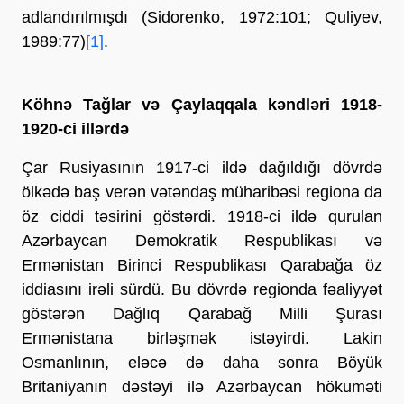
adlandırılmışdı (Sidorenko, 1972:101; Quliyev,
1989:77)
[1]
.
Köhnə Tağlar və Çaylaqqala kəndləri 1918-
1920-ci illərdə
Çar Rusiyasının 1917-ci ildə dağıldığı dövrdə
ölkədə baş verən vətəndaş müharibəsi regiona da
öz ciddi təsirini göstərdi. 1918-ci ildə qurulan
Azərbaycan Demokratik Respublikası və
Ermənistan Birinci Respublikası Qarabağa öz
iddiasını irəli sürdü. Bu dövrdə regionda fəaliyyət
göstərən Dağlıq Qarabağ Milli Şurası
Ermənistana birləşmək istəyirdi. Lakin
Osmanlının, eləcə də daha sonra Böyük
Britaniyanın dəstəyi ilə Azərbaycan hökuməti