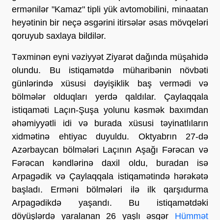
ermənilər "Kamaz" tipli yük avtomobilini, minaatan
heyətinin bir neçə əsgərini itirsələr əsas mövqeləri
qoruyub saxlaya bildilər.
Təxminən eyni vəziyyət Ziyarət dağında müşahidə
olundu. Bu istiqamətdə müharibənin növbəti
günlərində xüsusi dəyişiklik baş vermədi və
bölmələr olduqları yerdə qaldılar. Çaylaqqala
istiqaməti Laçın-Şuşa yolunu kəsmək baxımdan
əhəmiyyətli idi və burada xüsusi təyinatlıların
xidmətinə ehtiyac duyuldu. Oktyabrın 27-də
Azərbaycan bölmələri Laçının Aşağı Fərəcan və
Fərəcan kəndlərinə daxil oldu, buradan isə
Arpagədik və Çaylaqqala istiqamətində hərəkətə
başladı. Erməni bölmələri ilə ilk qarşıdurma
Arpagədikdə yaşandı. Bu istiqamətdəki
döyüşlərdə yaralanan 26 yaşlı əsgər
Hümmət