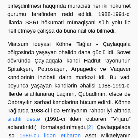
birləşdirilməsi haqqında müraciəti hər iki hökumət
qurumu tərəfindən rədd edildi. 1988-1991-ci
illərdə SSRİ hökuməti münaqişəni sülh yolu ilə
həll etməyə çalışsa da buna nail ola bilmədi.
Miatsum ideyası Köhnə Tağlar - Çaylaqqala
bölgəsində yaşayan əhalidə daha güclü idi. Sovet
dövründə Çaylaqqala kəndi Hadrut rayonunun
Spitakşen, Petrosaşen, Arpagədik və Vaqaver
kəndlərinin inzibati dairə mərkəzi idi. Bu vadi
boyunca yaşayan kəndlərin əhalisi 1988-1991-ci
illərdə silahlanaraq Laçının, Qubadlının, eləcə də
Cəbrayılın sərhəd kəndlərinə hücum edirdi. Köhnə
Tağlarda 1988-ci ildə Əmiryanın rəhbərliyi altında
silahlı dəstə
(1991-ci ildən etibarən “Vrijaru”
adlandırıldı) formalaşdırılmışdı.
[2]
Çaylaqqalada
isə
1989-cu ildən etibarən
Aşot Mikaelyanın