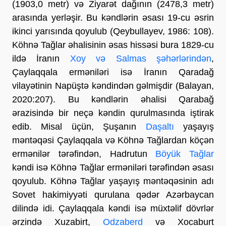
(1903,0 metr) və Ziyarət dağının (2478,3 metr)
arasında yerləşir. Bu kəndlərin əsası 19-cu əsrin
ikinci yarısında qoyulub (Qeybullayev, 1986: 108).
Köhnə Tağlar əhalisinin əsas hissəsi bura 1829-cu
ildə İranın
Xoy və Salmas şəhərlərindən
,
Çaylaqqala erməniləri isə İranın Qaradağ
vilayətinin Napüştə kəndindən gəlmişdir (Balayan,
2020:207). Bu kəndlərin əhalisi Qarabağ
ərazisində bir neçə kəndin qurulmasında iştirak
edib. Misal üçün, Şuşanın
Daşaltı
yaşayış
məntəqəsi Çaylaqqala və Köhnə Tağlardan köçən
ermənilər tərəfindən, Hadrutun
Böyük Tağlar
kəndi isə Köhnə Tağlar erməniləri tərəfindən əsası
qoyulub. Köhnə Tağlar yaşayış məntəqəsinin adı
Sovet hakimiyyəti qurulana qədər Azərbaycan
dilində idi. Çaylaqqala kəndi isə müxtəlif dövrlər
ərzində Xuzabirt,
Odzaberd
və Xocaburt