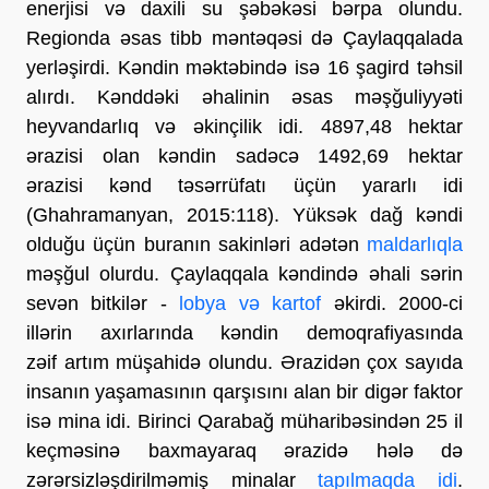
enerjisi və daxili su şəbəkəsi bərpa olundu.
Regionda əsas tibb məntəqəsi də Çaylaqqalada
yerləşirdi. Kəndin məktəbində isə 16 şagird təhsil
alırdı. Kənddəki əhalinin əsas məşğuliyyəti
heyvandarlıq və əkinçilik idi. 4897,48 hektar
ərazisi olan kəndin sadəcə 1492,69 hektar
ərazisi kənd təsərrüfatı üçün yararlı idi
(Ghahramanyan, 2015:118). Yüksək dağ kəndi
olduğu üçün buranın sakinləri adətən
maldarlıqla
məşğul olurdu. Çaylaqqala kəndində əhali sərin
sevən bitkilər -
lobya və kartof
əkirdi. 2000-ci
illərin axırlarında kəndin demoqrafiyasında
zəif artım müşahidə olundu. Ərazidən çox sayıda
insanın yaşamasının qarşısını alan bir digər faktor
isə mina idi. Birinci Qarabağ müharibəsindən 25 il
keçməsinə baxmayaraq ərazidə hələ də
zərərsizləşdirilməmiş minalar
tapılmaqda idi
.