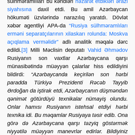
sülhməramlıları bu kəndləri
nəzarət etdikləri ərazi
siyahısına
daxil etdi. Bu amil Azərbaycan
hökuməti üzvlərində narazılıq yaratdı. Dövlət
xəbər agentliyi APA-da
“Rusiya sülhməramlıları
erməni separatçılarının xilaskarı rolunda: Moskva
açıqlama verməlidir”
adlı analitik məqalə dərc
edildi.
[3]
Milli Məclisin deputatı
Vahid Əhmədov
Rusiyanın son vaxtlar Azərbaycana qarşı
münasibətində müəyyən çalarlar hiss edildiyini
bildirdi:
“Azərbaycanda keçirilən son hərbi
paradda Türkiyə Prezidenti Rəcəb Tayyib
Ərdoğan da iştirak etdi, Azərbaycanın düşməndən
qənimət götürdüyü texnikalar nümayiş olundu.
Onlar hamısı Rusiyanın istehsal etdiyi hərbi
texnika idi. Bu məqamlar Rusiyaya təsir edib. Ona
görə də Azərbaycana qarşı təzyiq göstərmək
niyyətilə müəyyən manevrlər edirlər. Bildiyiniz