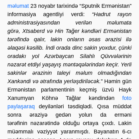
məlumat
23 noyabr tarixində “Sputnik Ermənistan”
informasiya agentliyi verdi:
“Hadrut rayon
administrasiyasından verilən məlumata
görə, Xtsaberd və Hin Tağer kəndləri Ermənistan
tərəfində qalır, lakin onların əsas ərazisi ilə
əlaqəsi kəsilib. İndi orada dinc sakin yoxdur, çünki
oradakı yol Azərbaycan Silahlı Qüvvələrinin
nəzarət etdiyi yaşayış məntəqələrindən keçir. Yerli
sakinlər ərazinin taleyi məlum olmadığından
Xankəndi və ətrafında yerləşdiriləcək.
” Həmin gün
Ermənistan parlamentinin keçmiş üzvü Hayk
Xanumyan Köhnə Tağlar kəndindən
foto
paylaşaraq
deyilənləri təsdiqlədi. Qısa müddət
sonra əraziyə gedən yolun da erməni
tərəfinin nəzarətində olduğu ortaya çıxdı. Lakin
müəmmalı vəziyyət yaranmışdı. Bəyanatın 6-cı