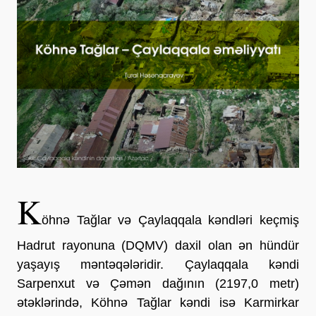
K
öhnə Tağlar və Çaylaqqala kəndləri keçmiş
Hadrut rayonuna (DQMV) daxil olan ən hündür
yaşayış məntəqələridir. Çaylaqqala kəndi
Sarpenxut və Çəmən dağının (2197,0 metr)
ətəklərində, Köhnə Tağlar kəndi isə Karmirkar