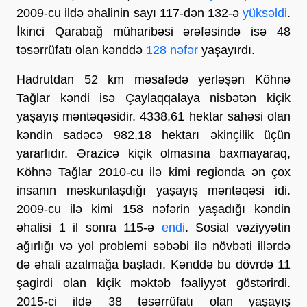
2009-cu ildə əhalinin sayı 117-dən 132-ə
yüksəldi
.
İkinci Qarabağ müharibəsi ərəfəsində isə 48
təsərrüfatı olan kənddə
128 nəfər
yaşayırdı.
Hadrutdan 52 km məsafədə yerləşən Köhnə
Tağlar kəndi isə Çaylaqqalaya nisbətən kiçik
yaşayış məntəqəsidir. 4338,61 hektar sahəsi olan
kəndin sadəcə 982,18 hektarı əkinçilik üçün
yararlıdır. Ərazicə kiçik olmasına baxmayaraq,
Köhnə Tağlar 2010-cu ilə kimi regionda ən çox
insanın məskunlaşdığı yaşayış məntəqəsi idi.
2009-cu ilə kimi 158 nəfərin yaşadığı kəndin
əhalisi 1 il sonra 115-ə
endi
. Sosial vəziyyətin
ağırlığı və yol problemi səbəbi ilə növbəti illərdə
də əhali azalmağa başladı. Kənddə bu dövrdə 11
şagirdi olan kiçik məktəb fəaliyyət göstərirdi.
2015-ci ildə 38 təsərrüfatı olan yaşayış