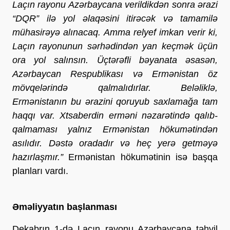
Laçın rayonu Azərbaycana verildikdən sonra ərazi
“DQR” ilə yol əlaqəsini itirəcək və tamamilə
mühasirəyə alınacaq. Amma relyef imkan verir ki,
Laçın rayonunun sərhədindən yan keçmək üçün
ora yol salınsın. Üçtərəfli bəyanata əsasən,
Azərbaycan Respublikası və Ermənistan öz
mövqelərində qalmalıdırlar. Beləliklə,
Ermənistanın bu ərazini qoruyub saxlamağa tam
haqqı var. Xtsaberdin erməni nəzarətində qalıb-
qalmaması yalnız Ermənistan hökumətindən
asılıdır. Dəstə oradadır və heç yerə getməyə
hazırlaşmır.”
Ermənistan hökumətinin isə başqa
planları vardı.
Əməliyyatın başlanması
Dekabrın 1-də Laçın rayonu Azərbaycana təhvil