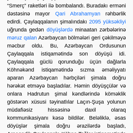
“Smerç” raketləri ilə bombalandı. Buradakı erməni
dəstəsinə mayor
Qari Abrahamyan
rəhbərlik
edirdi. Çaylaqqalanın şimalındakı
2095 yüksəkliyi
uğrunda gedən
döyüşlərdə
minaatan zərbələrinə
məruz qalan
Azərbaycan bölmələri geri çəkilməyə
məcbur oldu. Bu, Azərbaycan Ordusunun
Çaylaqqala istiqamətində son döyüşü idi.
Çaylaqqala güclü qorunduğu üçün dağlarla
Köhnəkənd istiqamətində sızma əməliyyatı
aparan Azərbaycan hərbçiləri şimala doğru
hərəkət etməyə başladılar. Həmin döyüşçülər və
onlara Hadrutun şimal kəndlərində köməklik
göstərən xüsusi təyinatlılar Laçın-Şuşa yolunun
müdafiəsiz hissəsinə daxil olaraq
kommunikasiyanı kəsə bildilər. Beləliklə, əsas
döyüşlər şimala doğru ərazilərdə başladı,