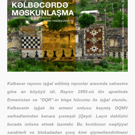
Kəlbəcər rayonu işğal edilmiş rayonlar arasında sahəsinə
görə ən böyüyü idi. Rayon 1993-cü ilin aprelində
Ermənistan və “DQR”-in
birgə hücumu
ilə işğal olundu.
Kəlbəcərin işğalı ilə erməni ordusu keçmiş DQMV
sərhədlərindən kənara çıxmışdı (Qeyd: Laçın dəhlizini
burada istisna etmək lazımdır. Bu koridorun nəqliyyat
xarakterli və blokadadan çıxış kimi qiymətləndirilməsi