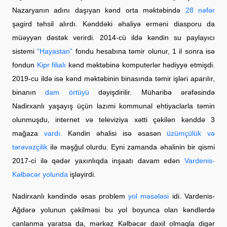
Nazaryanın adını daşıyan kənd orta məktəbində
28 nəfər
şagird təhsil alırdı. Kənddəki əhaliyə erməni diasporu da
müəyyən dəstək verirdi. 2014-cü ildə kəndin su paylayıcı
sistemi
“Hayastan”
fondu hesabına təmir olunur, 1 il sonra isə
fondun
Kipr filialı
kənd məktəbinə komputerlər hədiyyə etmişdi.
2019-cu ildə isə kənd məktəbinin binasında təmir işləri aparılır,
binanın
dam örtüyü
dəyişdirilir. Müharibə ərəfəsində
Nadirxanlı yaşayış üçün lazımi kommunal ehtiyaclarla təmin
olunmuşdu, internet və televiziya xətti çəkilən kənddə 3
mağaza
vardı.
Kəndin əhalisi isə əsasən
üzümçülük və
tərəvəzçilik
ilə məşğul olurdu. Eyni zamanda əhalinin bir qismi
2017-ci ilə qədər yaxınlıqda inşaatı davam edən
Vardenis-
Kəlbəcər yolunda
işləyirdi.
Nadirxanlı kəndində əsas problem
yol məsələsi
idi. Vardenis-
Ağdərə yolunun çəkilməsi bu yol boyunca olan kəndlərdə
canlanma yaratsa da, mərkəz Kəlbəcər daxil olmaqla digər