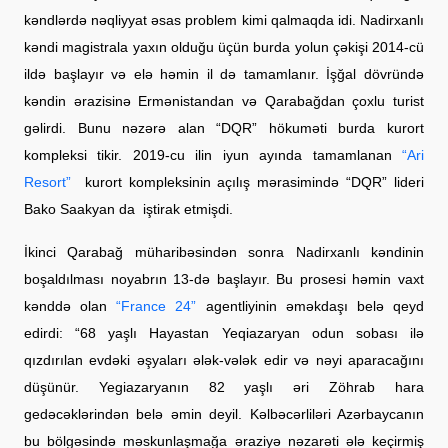
kəndlərdə nəqliyyat əsas problem kimi qalmaqda idi. Nadirxanlı
kəndi magistrala yaxın olduğu üçün burda yolun çəkişi 2014-cü
ildə başlayır və elə həmin il də tamamlanır. İşğal dövründə
kəndin ərazisinə Ermənistandan və Qarabağdan çoxlu turist
gəlirdi. Bunu nəzərə alan “DQR” hökuməti burda kurort
kompleksi tikir. 2019-cu ilin iyun ayında tamamlanan
“Ari
Resort”
kurort kompleksinin açılış mərasimində “DQR” lideri
Bako Saakyan da iştirak etmişdi.
İkinci Qarabağ müharibəsindən sonra Nadirxanlı kəndinin
boşaldılması noyabrın 13-də başlayır. Bu prosesi həmin vaxt
kənddə olan
“France 24”
agentliyinin əməkdaşı belə qeyd
edirdi: “68 yaşlı Hayastan Yeqiazaryan odun sobası ilə
qızdırılan evdəki əşyaları ələk-vələk edir və nəyi aparacağını
düşünür. Yegiazaryanın 82 yaşlı əri Zöhrab hara
gedəcəklərindən belə əmin deyil. Kəlbəcərliləri Azərbaycanın
bu bölgəsində məskunlaşmağa əraziyə nəzarəti ələ keçirmiş