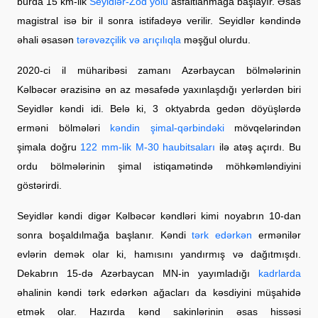
burda 15 km-lik
Seyidlər-Zod yolu
asfaltlanmağa başlayır. Əsas
magistral isə bir il sonra istifadəyə verilir. Seyidlər kəndində
əhali əsasən
tərəvəzçilik və arıçılıqla
məşğul olurdu.
2020-ci il müharibəsi zamanı Azərbaycan bölmələrinin
Kəlbəcər ərazisinə ən az məsafədə yaxınlaşdığı yerlərdən biri
Seyidlər kəndi idi. Belə ki, 3 oktyabrda gedən döyüşlərdə
erməni bölmələri
kəndin şimal-qərbindəki
mövqelərindən
şimala doğru
122 mm-lik M-30 haubitsaları
ilə atəş açırdı. Bu
ordu bölmələrinin şimal istiqamətində möhkəmləndiyini
göstərirdi.
Seyidlər kəndi digər Kəlbəcər kəndləri kimi noyabrın 10-dan
sonra boşaldılmağa başlanır. Kəndi
tərk edərkən
ermənilər
evlərin demək olar ki, hamısını yandırmış və dağıtmışdı.
Dekabrın 15-də Azərbaycan MN-in yayımladığı
kadrlarda
əhalinin kəndi tərk edərkən ağacları da kəsdiyini müşahidə
etmək olar. Hazırda kənd sakinlərinin əsas hissəsi