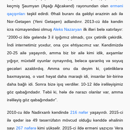
keçmiş Şaumyan (Aşağı Ağcakənd) rayonundan olan
erməni
qaçqınları
təşkil edirdi. Əhali buranı da gəldiyi ərazinin adı ilə
Nor-Getaşen (Yeni Getaşen) adlandırır. 2013-cü ildə kəndin
icra nümayəndəsi olmuş
Aleks Nazaryan
ilk illəri belə xatırlayır:
“2000-ci ildə gələndə 3 il işığımız olmadı, çox çətinlik çəkirdik.
İndi internetimiz yoxdur, ona çox ehtiyacımız var. Kəndimizdə
20-25 ailə yaşayırdı, amma biz bir ailə kimi idik, axşamlar
yığışır, müxtəlif oyunlar oynayırdıq, beləcə qaranlıq və soyuq
gecələri azaldırdıq. Amma onu da deyim ki, çətinliklərə
baxmayaraq, o vaxt həyat daha maraqlı idi, insanlar bir-birinə
daha bağlı idi. Sonra bizə işıq verdilər. 10-12 ildə irəliləyişimiz
göz qabağındadır. Təbii ki, hələ də narazı olanlar var, amma
irəliləyiş göz qabağındadır”.
2010-cu ildə Nadirxanlı kəndində
216 nəfər
yaşayırdı. 2015-ci
ilə qədər isə 49 təsərrüfatın mövcud olduğu kənddə əhalinin
sayı
267 nəfərə
kimi yüksəlir. 2015-ci ildə erməni yazıçısı Vera