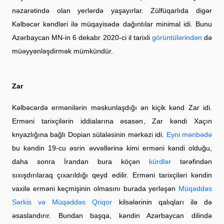
nəzarətində olan yerlərdə yaşayırlar. Zülfüqarlıda digər
Kəlbəcər kəndləri ilə müqayisədə dağıntılar minimal idi. Bunu
Azərbaycan MN-in 6 dekabr 2020-ci il tarixli
görüntülərindən
də
müəyyənləşdirmək mümkündür.
Zar
Kəlbəcərdə ermənilərin məskunlaşdığı ən kiçik kənd Zar idi.
Erməni tarixçilərin iddialarına əsasən, Zar kəndi Xaçın
knyazlığına bağlı Dopian sülaləsinin mərkəzi idi.
Eyni mənbədə
bu kəndin 19-cu əsrin əvvəllərinə kimi erməni kəndi olduğu,
daha sonra İrandan bura köçən
kürdlər
tərəfindən
sıxışdırılaraq çıxarıldığı qeyd edilir. Erməni tarixçiləri kəndin
vaxilə erməni keçmişinin olmasını burada yerləşən
Müqəddəs
Sərkis və Müqəddəs Qriqor
kilsələrinin qalıqları ilə də
əsaslandırır. Bundan başqa, kəndin Azərbaycan dilində