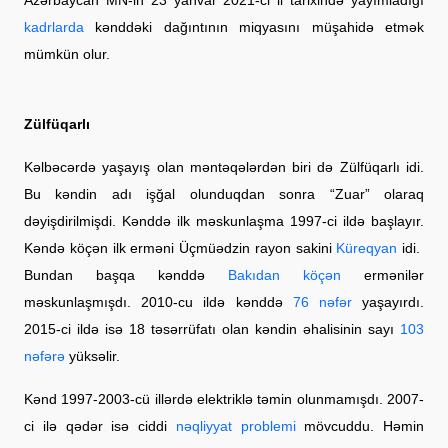
kadrlarda
kənddəki dağıntının miqyasını müşahidə etmək
mümkün olur.
Zülfüqarlı
Kəlbəcərdə yaşayış olan məntəqələrdən biri də Zülfüqarlı idi.
Bu kəndin adı işğal olunduqdan sonra “Zuar” olaraq
dəyişdirilmişdi. Kənddə ilk məskunlaşma 1997-ci ildə başlayır.
Kəndə köçən ilk erməni Üçmüədzin rayon sakini
K
üreqyan
idi.
Bundan başqa kənddə
Bakıdan köçən
ermənilər
məskunlaşmışdı. 2010-cu ildə kənddə
76 nəfər
yaşayırdı.
2015-ci ildə isə 18 təsərrüfatı olan kəndin əhalisinin sayı
103
nəfərə
yüksəlir.
Kənd 1997-2003-cü illərdə elektriklə təmin olunmamışdı. 2007-
ci ilə qədər isə ciddi
nəqliyyat problemi
mövcuddu. Həmin