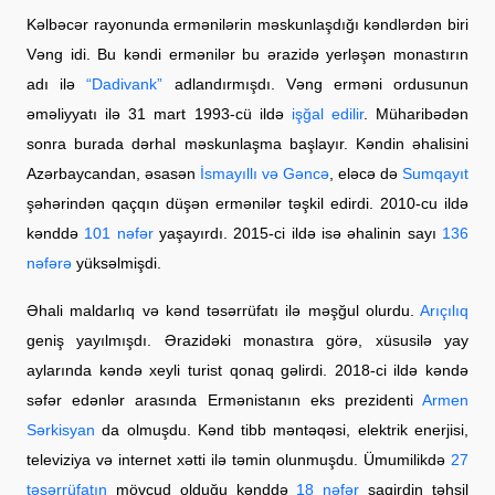
Kəlbəcər rayonunda ermənilərin məskunlaşdığı kəndlərdən biri
Vəng idi. Bu kəndi ermənilər bu ərazidə yerləşən monastırın
adı ilə
“Dadivank”
adlandırmışdı. Vəng erməni ordusunun
əməliyyatı ilə 31 mart 1993-cü ildə
işğal edilir
. Müharibədən
sonra burada dərhal məskunlaşma başlayır. Kəndin əhalisini
Azərbaycandan, əsasən
İsmayıllı və Gəncə
, eləcə də
Sumqayıt
şəhərindən qaçqın düşən ermənilər təşkil edirdi. 2010-cu ildə
kənddə
101 nəfər
yaşayırdı. 2015-ci ildə isə əhalinin sayı
136
nəfərə
yüksəlmişdi.
Əhali maldarlıq və kənd təsərrüfatı ilə məşğul olurdu.
Arıçılıq
geniş yayılmışdı. Ərazidəki monastıra görə, xüsusilə yay
aylarında kəndə xeyli turist qonaq gəlirdi. 2018-ci ildə kəndə
səfər edənlər arasında Ermənistanın eks prezidenti
Armen
Sərkisyan
da olmuşdu. Kənd tibb məntəqəsi, elektrik enerjisi,
televiziya və internet xətti ilə təmin olunmuşdu. Ümumilikdə
27
təsərrüfatın
mövcud olduğu kənddə
18 nəfər
şagirdin təhsil