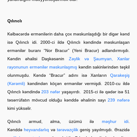
Qılınclı
Kəlbəcərdə ermənilərin daha çox məskunlaşdığı bir digər kənd
isə Qılınclı idi. 2000-ci ildə Qılınclı kəndində məskunlaşan
ermənilər buranı “Nor Bracur” (Yeni Bracur) adlandırmışdı.
Kəndin əhalisi Daşkəsənin
Zəylik və Şaumyan, Xanlar
rayonunun ermənilər məskunlaşmış
kəndin sakinlərindən təşkil
olunmuşdu. Kəndə “Bracur” adını isə Xanların
Qarakeşiş
(Kərəmli)
kəndindən köçən ermənilər vermişdi. 2010-cu ildə
Qılınclı kəndində
203 nəfər
yaşayırdı. 2015-ci ilə qədər isə 51
təsərrüfatın mövcud olduğu kənddə əhalinin sayı
239 nəfərə
kimi yüksəlir.
Qılınclı armud, alma, üzümü ilə
məşhur idi
.
Kənddə
heyvandarlıq
və
tərəvəzçilik
geniş yayılmışdı. Ərazidə