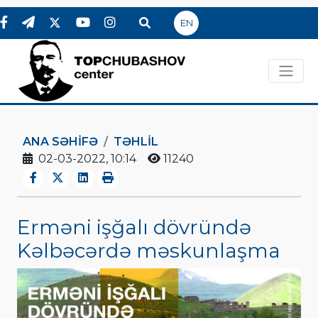
EN
ANA SƏHIFƏ
TƏHLİL
02-03-2022, 10:14
11240
Erməni işğalı dövründə
Kəlbəcərdə məskunlaşma