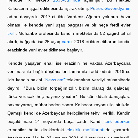
Kəlbəcərin işğal edilməsində iştirak etmiş
Petros Gevondyanın
adını daşıyırdı. 2017-ci ildə Vardenis-Ağdərə yolunun hazır
olması ilə kənddə yeni uşaq bağçası və bir neçə fərdi evlər
tikilir
. Müharibə ərəfəsində kəndin məktəbində 52 şagird təhsil
alırdı, bağçada isə 25 uşaq
vardı
. 2018-ci ildən etibarən kəndin
ərazisində yeni evlər tikilməyə başlayır.
Kənddə yaşayan əhali isə ərazinin nə vaxtsa Azərbaycana
verilməsi ilə bağlı düşüncələri tamamilə rədd edirdi. 2019-cu
ildə kəndin sakini
“News.am”
telekanalına verdiyi müsahibədə
deyirdi: “Bura bizim torpağımızdır, bizim olaraq da qalacaq,
türkə verəcək heç nəyimiz yoxdur”. Bu cür iddialı danışıqlara
baxmayaraq, müharibədən sonra Kəlbəcər rayonu ilə birlikdə,
Qamışlı kəndi də Azərbaycan hərbçilərinə təhvil verildi. Kəndin
boşaldılması 14 noyabrda başa çatdı. Kəndi
tərk edərkən
ermənilər hətta dirəklərdəki
elektrik məftillərini
də çıxarırdı.
Azərbaycan MN-in 23 yanvar 2021-ci il tarixində yayımladığı