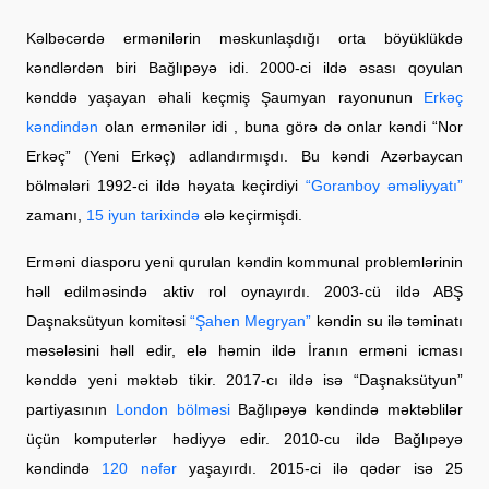
Kəlbəcərdə ermənilərin məskunlaşdığı orta böyüklükdə
kəndlərdən biri Bağlıpəyə idi. 2000-ci ildə əsası qoyulan
kənddə yaşayan əhali keçmiş Şaumyan rayonunun
Erkəç
kəndindən
olan ermənilər idi , buna görə də onlar kəndi “Nor
Erkəç” (Yeni Erkəç) adlandırmışdı. Bu kəndi Azərbaycan
bölmələri 1992-ci ildə həyata keçirdiyi
“Goranboy əməliyyatı”
zamanı,
15 iyun tarixində
ələ keçirmişdi.
Erməni diasporu yeni qurulan kəndin kommunal problemlərinin
həll edilməsində aktiv rol oynayırdı. 2003-cü ildə ABŞ
Daşnaksütyun komitəsi
“Şahen Megryan”
kəndin su ilə təminatı
məsələsini həll edir, elə həmin ildə İranın erməni icması
kənddə yeni məktəb tikir. 2017-cı ildə isə “Daşnaksütyun”
partiyasının
London bölməsi
Bağlıpəyə kəndində məktəblilər
üçün komputerlər hədiyyə edir. 2010-cu ildə Bağlıpəyə
kəndində
120 nəfər
yaşayırdı. 2015-ci ilə qədər isə 25