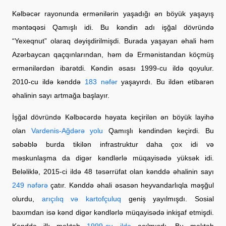
Kəlbəcər rayonunda ermənilərin yaşadığı ən böyük yaşayış
məntəqəsi Qamışlı idi. Bu kəndin adı işğal dövründə
“Yexeqnut” olaraq dəyişdirilmişdi. Burada yaşayan əhali həm
Azərbaycan qaçqınlarından, həm də Ermənistandan köçmüş
ermənilərdən ibarətdi. Kəndin əsası 1999-cu ildə qoyulur.
2010-cu ildə kənddə
183 nəfər
yaşayırdı. Bu ildən etibarən
əhalinin sayı artmağa başlayır.
İşğal dövründə Kəlbəcərdə həyata keçirilən ən böyük layihə
olan
Vardenis-Ağdərə yolu
Qamışlı kəndindən keçirdi. Bu
səbəblə burda tikilən infrastruktur daha çox idi və
məskunlaşma da digər kəndlərlə müqayisədə yüksək idi.
Beləliklə, 2015-ci ildə 48 təsərrüfat olan kənddə əhalinin sayı
249 nəfərə
çatır. Kənddə əhali əsasən heyvandarlıqla məşğul
olurdu,
arıçılıq və kartofçuluq
geniş yayılmışdı. Sosial
baxımdan isə kənd digər kəndlərlə müqayisədə inkişaf etmişdi.
Kənddə ilk məktəb
1999-cu ildə
açılmışdı. Bu məktəb