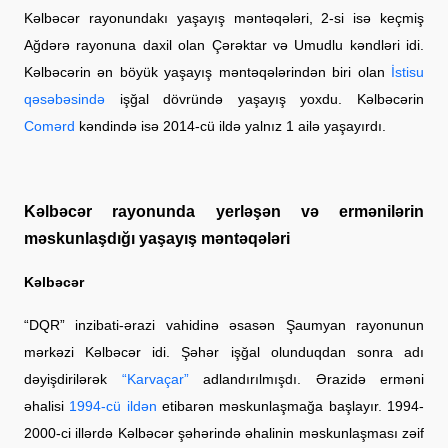
Kəlbəcər rayonundakı yaşayış məntəqələri, 2-si isə keçmiş
Ağdərə rayonuna daxil olan Çərəktar və Umudlu kəndləri idi.
Kəlbəcərin ən böyük yaşayış məntəqələrindən biri olan
İstisu
qəsəbəsində
işğal dövründə yaşayış yoxdu. Kəlbəcərin
Comərd
kəndində isə 2014-cü ildə yalnız 1 ailə yaşayırdı.
Kəlbəcər rayonunda yerləşən və ermənilərin
məskunlaşdığı yaşayış məntəqələri
Kəlbəcər
“DQR” inzibati-ərazi vahidinə əsasən Şaumyan rayonunun
mərkəzi Kəlbəcər idi. Şəhər işğal olunduqdan sonra adı
dəyişdirilərək
“Karvaçar”
adlandırılmışdı. Ərazidə erməni
əhalisi
1994-cü ildən
etibarən məskunlaşmağa başlayır. 1994-
2000-ci illərdə Kəlbəcər şəhərində əhalinin məskunlaşması zəif