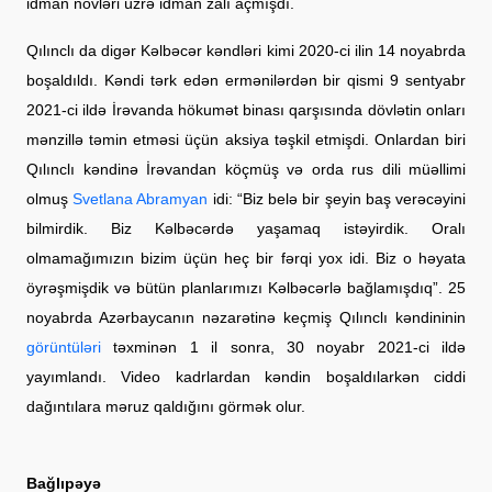
idman növləri üzrə idman zalı açmışdı.
Qılınclı da digər Kəlbəcər kəndləri kimi 2020-ci ilin 14 noyabrda
boşaldıldı. Kəndi tərk edən ermənilərdən bir qismi 9 sentyabr
2021-ci ildə İrəvanda hökumət binası qarşısında dövlətin onları
mənzillə təmin etməsi üçün aksiya təşkil etmişdi. Onlardan biri
Qılınclı kəndinə İrəvandan köçmüş və orda rus dili müəllimi
olmuş
Svetlana Abramyan
idi: “Biz belə bir şeyin baş verəcəyini
bilmirdik. Biz Kəlbəcərdə yaşamaq istəyirdik. Oralı
olmamağımızın bizim üçün heç bir fərqi yox idi. Biz o həyata
öyrəşmişdik və bütün planlarımızı Kəlbəcərlə bağlamışdıq”. 25
noyabrda Azərbaycanın nəzarətinə keçmiş Qılınclı kəndininin
görüntüləri
təxminən 1 il sonra, 30 noyabr 2021-ci ildə
yayımlandı. Video kadrlardan kəndin boşaldılarkən ciddi
dağıntılara məruz qaldığını görmək olur.
Bağlıpəyə