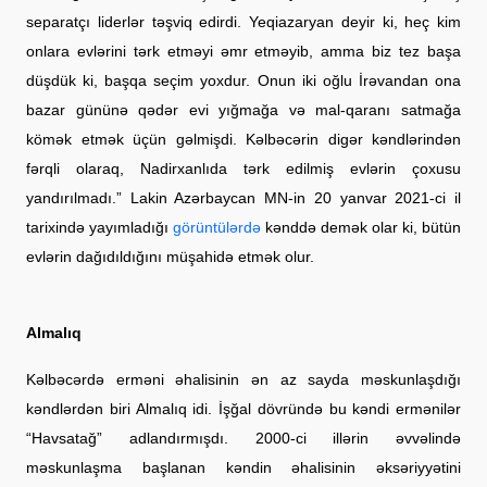
separatçı liderlər təşviq edirdi. Yeqiazaryan deyir ki, heç kim
onlara evlərini tərk etməyi əmr etməyib, amma biz tez başa
düşdük ki, başqa seçim yoxdur. Onun iki oğlu İrəvandan ona
bazar gününə qədər evi yığmağa və mal-qaranı satmağa
kömək etmək üçün gəlmişdi. Kəlbəcərin digər kəndlərindən
fərqli olaraq, Nadirxanlıda tərk edilmiş evlərin çoxusu
yandırılmadı.” Lakin Azərbaycan MN-in 20 yanvar 2021-ci il
tarixində yayımladığı
görüntülərdə
kənddə demək olar ki, bütün
evlərin dağıdıldığını müşahidə etmək olur.
Almalıq
Kəlbəcərdə erməni əhalisinin ən az sayda məskunlaşdığı
kəndlərdən biri Almalıq idi. İşğal dövründə bu kəndi ermənilər
“Havsatağ” adlandırmışdı. 2000-ci illərin əvvəlində
məskunlaşma başlanan kəndin əhalisinin əksəriyyətini