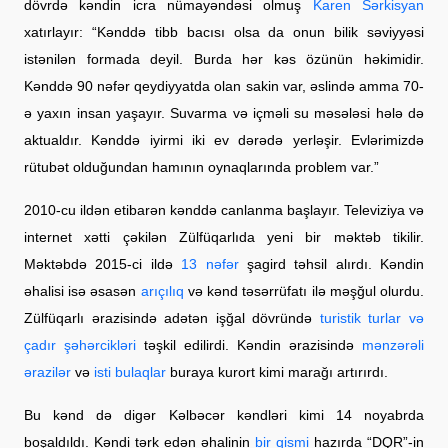
dövrdə kəndin icra nümayəndəsi olmuş
Karen Sərkisyan
xatırlayır: “Kənddə tibb bacısı olsa da onun bilik səviyyəsi
istənilən formada deyil. Burda hər kəs özünün həkimidir.
Kənddə 90 nəfər qeydiyyatda olan sakin var, əslində amma 70-
ə yaxın insan yaşayır. Suvarma və içməli su məsələsi hələ də
aktualdır. Kənddə iyirmi iki ev dərədə yerləşir. Evlərimizdə
rütubət olduğundan hamının oynaqlarında problem var.”
2010-cu ildən etibarən kənddə canlanma başlayır. Televiziya və
internet xətti çəkilən Zülfüqarlıda yeni bir məktəb tikilir.
Məktəbdə 2015-ci ildə
13 nəfər
şagird təhsil alırdı. Kəndin
əhalisi isə əsasən
arıçılıq
və kənd təsərrüfatı ilə məşğul olurdu.
Zülfüqarlı ərazisində adətən işğal dövründə
turistik turlar və
çadır şəhərcikləri
təşkil edilirdi. Kəndin ərazisində
mənzərəli
ərazilər
və
isti bulaqlar
buraya kurort kimi marağı artırırdı.
Bu kənd də digər Kəlbəcər kəndləri kimi 14 noyabrda
boşaldıldı. Kəndi tərk edən əhalinin
bir qismi
hazırda “DQR”-in