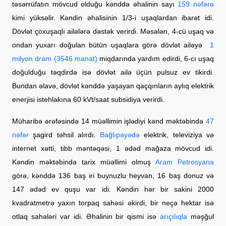
təsərrüfatın mövcud olduğu kənddə əhalinin sayı
159 nəfərə
kimi yüksəlir. Kəndin əhalisinin 1/3-i uşaqlardan ibarət idi.
Dövlət çoxuşaqlı ailələrə dəstək verirdi. Məsələn, 4-cü uşaq və
ondan yuxarı doğulan bütün uşaqlara görə dövlət ailəyə
1
milyon dram (3546 manat)
miqdarında yardım edirdi, 6-cı uşaq
doğulduğu təqdirdə isə dövlət ailə üçün pulsuz ev tikirdi.
Bundan əlavə, dövlət kənddə yaşayan qaçqınların aylıq elektrik
enerjisi istehlakına 60 kVt/saat subsidiya verirdi.
Müharibə ərəfəsində 14 müəllimin işlədiyi kənd məktəbində
47
nəfər
şagird təhsil alırdı.
Bağlıpəyədə
elektrik, televiziya və
internet xətti, tibb məntəqəsi, 1 ədəd mağaza mövcud idi.
Kəndin məktəbində tarix müəllimi olmuş
Aram Petrosyana
görə, kənddə 136 baş iri buynuzlu heyvan, 16 baş donuz və
147 ədəd ev quşu var idi. Kəndin hər bir sakini 2000
kvadratmetrə yaxın torpaq sahəsi əkirdi, bir neçə hektar isə
otlaq sahələri var idi. Əhalinin bir qismi isə
arıçılıqla
məşğul