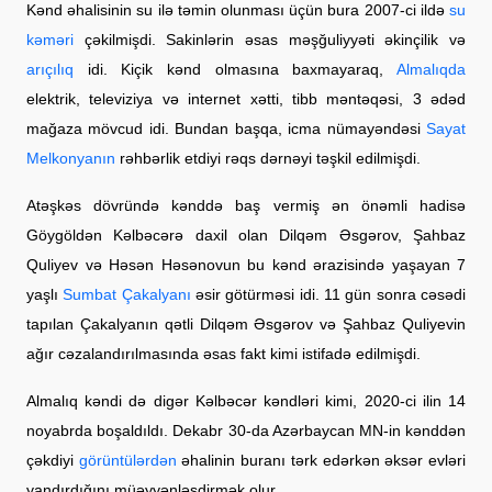
Kənd əhalisinin su ilə təmin olunması üçün bura 2007-ci ildə
su
kəməri
çəkilmişdi. Sakinlərin əsas məşğuliyyəti əkinçilik və
arıçılıq
idi. Kiçik kənd olmasına baxmayaraq,
Almalıqda
elektrik, televiziya və internet xətti, tibb məntəqəsi, 3 ədəd
mağaza mövcud idi. Bundan başqa, icma nümayəndəsi
Sayat
Melkonyanın
rəhbərlik etdiyi rəqs dərnəyi təşkil edilmişdi.
Atəşkəs dövründə kənddə baş vermiş ən önəmli hadisə
Göygöldən Kəlbəcərə daxil olan Dilqəm Əsgərov, Şahbaz
Quliyev və Həsən Həsənovun bu kənd ərazisində yaşayan 7
yaşlı
Sumbat Çakalyanı
əsir götürməsi idi. 11 gün sonra cəsədi
tapılan Çakalyanın qətli Dilqəm Əsgərov və Şahbaz Quliyevin
ağır cəzalandırılmasında əsas fakt kimi istifadə edilmişdi.
Almalıq kəndi də digər Kəlbəcər kəndləri kimi, 2020-ci ilin 14
noyabrda boşaldıldı. Dekabr 30-da Azərbaycan MN-in kənddən
çəkdiyi
görüntülərdən
əhalinin buranı tərk edərkən əksər evləri
yandırdığını müəyyənləşdirmək olur.