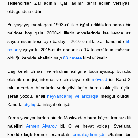
səsləndirilən Zar adının “Çar” adının təhrif edilən versiyası
olduğu iddia edilir.
Bu yaşayış məntəqəsi 1993-cü ildə işğal edildikdən sonra bir
müddət boş qalır. 2000-ci illərin əvvəllərində isə kəndə az
sayda insan köçməyə başlayır. 2010-cu ildə Zar kəndində
58
nəfər
yaşayırdı. 2015-ci ilə qədər isə 14 təsərrüfatın mövcud
olduğu kənddə əhalinin sayı
83 nəfərə
kimi yüksəlir.
Dağ kəndi olması və əhalinin azlığına baxmayaraq, burada
elektrik enerjisi, internet və televiziya xətti
mövcud
idi. Kənd 2
min metrdən hündürdə yerləşdiyi üçün burda əkinçilik üçün
şərait yoxdu, əhali
heyvandarlıq və arıçılıqla
məşğul olurdu.
Kənddə
atçılıq
da inkişaf etmişdi.
Zarda yaşayanlardan biri də Moskvadan bura köçən fransız dili
müəllimi
Armen Alvarov
idi. O və həyat yoldaşı Svetlana
kənddə kiçik fermer təsərrüfatı
formalaşdırmışdı.
Əhalinin bir