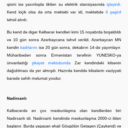
qismi isə yaxınlıqda tikilən su elektrik stansiyasında
işləyirdi
.
Kənd kiçik olsa da orta məktəbi var idi, məktəbdə
6 şagird
təhsil alırdı.
Bu kənd də digər Kəlbəcər kəndləri kimi 15 noyabrda boşaldıldı
və 10 gün sonra Azərbaycana təhvil verildi. Azərbaycan MN
kəndin
kadrlarını
isə 20 gün sonra, dekabrın 14-də yayımlayır.
Müharibədən sonra Ermənistan tərəfinin YUNESKO-ya
ünvanladığı
şikayət məktubunda
Zar kəndindəki kilsənin
dağıdılması da yer almışdı. Hazırda kənddə kilsələrin vəziyyəti
barədə səhih məlumat yoxdur.
Nadirxanlı
Kəlbəcərdə ən çox məskunlaşma olan kəndlərdən biri
Nadirxanlı idi. Nadirxanlı kəndində məskunlaşma 2000-ci ildən
başlanır. Burda yaşayan əhali Göygölün Getaşen (Çaykənd) və