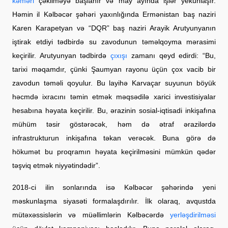
kəməri
çəkilməyə başlanır və may ayında işlər yekunlaşır.
Həmin il Kəlbəcər şəhəri yaxınlığında Ermənistan baş naziri
Karen Karapetyan və “DQR” baş naziri Arayik Arutyunyanın
iştirak etdiyi tədbirdə su zavodunun təməlqoyma mərasimi
keçirilir. Arutyunyan tədbirdə
çıxışı
zamanı qeyd edirdi: “Bu,
tarixi məqamdır, çünki Şaumyan rayonu üçün çox vacib bir
zavodun təməli qoyulur. Bu layihə Karvaçar suyunun böyük
həcmdə ixracını təmin etmək məqsədilə xarici investisiyalar
hesabına həyata keçirilir. Bu, ərazinin sosial-iqtisadi inkişafına
mühüm təsir göstərəcək, həm də ətraf ərazilərdə
infrastrukturun inkişafına təkan verəcək. Buna görə də
hökumət bu proqramın həyata keçirilməsini mümkün qədər
təşviq etmək niyyətindədir”.
2018-ci ilin sonlarında isə Kəlbəcər şəhərində yeni
məskunlaşma siyasəti formalaşdırılır. İlk olaraq, avqustda
mütəxəssislərin və müəllimlərin Kəlbəcərdə
yerləşdirilməsi