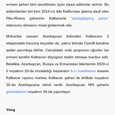
erməni şəhəri kimi tanıdılması üçün siyasi addımlar atılırdı. Bu
addımlardan biri kimi 2014-cü ildə Kaliforniya ştatına daxil olan
Piko-Rivera şəhərinin Kəlbəcərlə
“qardaşlaşmış şəhər”
statusunu almasını misal göstərmək olar.
Müharibə zamanı Azərbaycan bölmələri Kəlbəcərə 3
istiqamətdə hücuma keçsələr də, yalnız birində Cəmilli kəndinə
qədər yaxınlaşa bilirlər. Cənubdakı ordu qrupunun uğurları isə
erməni tərəfini Kəlbəcəri döyüşsüz təslim etməyə məcbur edir.
Beləliklə, Azərbaycan, Rusiya və Ermənistan liderlərinin 2020-ci
il noyabrın 10-da imzaladığı bəyanatın
6-cı maddəsinə
əsasən
Kəlbəcər rayonu mərkəz Kəlbəcər şəhəri ilə birlikdə noyabrın
25-də Azərbaycana təhvil verilir. Azərbaycan MN şəhərin
görüntülərini
noyabrın 28-də yayımlayır.
Vəng