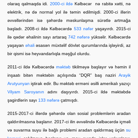
olaraq qalmaqda idi.
2000-ci ildə
Kəlbəcər nə rabitə xətti, nə
elektrik, nə də normal yol ilə təmin edilmişdi. 2000-ci illərin
əvvəllərindən isə şəhərdə məskunlaşma sürətlə artmağa
başladı. 2008-ci ildə Kəlbəcərdə
533 nəfər
yaşayırdı. 2015-ci
ilə qədər əhalinin sayı artaraq
742 nəfərə
yüksəlir. Kəlbəcərdə
yaşayan
əhali
əsasən müxtəlif dövlət qurumlarında işləyirdi, az
bir qismi isə heyvandarlıqla məşğul olurdu.
2011-ci ildə Kəlbəcərdə
məktəb
tikilməyə başlayır və həmin il
inşaatı bitən məktəbin açılışında “DQR” baş naziri
Arayik
Arutyunyan
iştirak edir. Bu məktəb erməni əsilli amerikalı yazıçı
Vilyam Saroyanın
adını daşıyırdı. 2015-ci ildə məktəbdə
şagirdlərin sayı
133 nəfərə
çatmışdı.
2015-2017-ci illərdə şəhərdə olan sosial problemlərin aradan
qaldırılmasına başlanır. 2017-ci ilin əvvəlində Kəlbəcərdə içməli
və suvarma suyu ilə bağlı problemi aradan qaldırmaq üçün
su