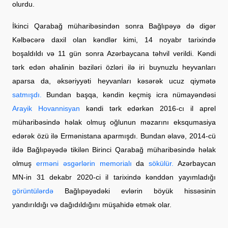
olurdu.
İkinci Qarabağ müharibəsindən sonra Bağlıpəyə də digər
Kəlbəcərə daxil olan kəndlər kimi, 14 noyabr tarixində
boşaldıldı və 11 gün sonra Azərbaycana təhvil verildi. Kəndi
tərk edən əhalinin bəziləri özləri ilə iri buynuzlu heyvanları
aparsa da, əksəriyyəti heyvanları kəsərək ucuz qiymətə
satmışdı.
Bundan başqa, kəndin keçmiş icra nümayəndəsi
Arayik Hovannisyan
kəndi tərk edərkən 2016-cı il aprel
müharibəsində həlak olmuş oğlunun məzarını eksqumasiya
edərək özü ilə Ermənistana aparmışdı. Bundan əlavə, 2014-cü
ildə Bağlıpəyədə tikilən Birinci Qarabağ müharibəsində həlak
olmuş
erməni əsgərlərin memorialı
da
sökülür.
Azərbaycan
MN-in 31 dekabr 2020-ci il tarixində kənddən yayımladığı
görüntülərdə
Bağlıpəyədəki evlərin böyük hissəsinin
yandırıldığı və dağıdıldığını müşahidə etmək olar.