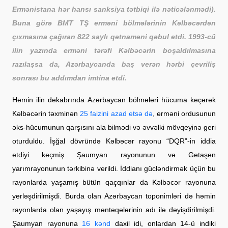
Ermənistana hər hansı sanksiya tətbiqi ilə nəticələnmədi).
Buna görə BMT TŞ erməni bölmələrinin Kəlbəcərdən
çıxmasına çağıran
822
saylı qətnaməni qəbul etdi. 1993-cü
ilin yazında erməni tərəfi Kəlbəcərin boşaldılmasına
razılaşsa
da, Azərbaycanda baş verən hərbi çevriliş
sonrası bu addımdan imtina etdi.
Həmin ilin dekabrında Azərbaycan bölmələri hücuma keçərək
Kəlbəcərin təxminən
25 faizini azad etsə də
, erməni ordusunun
əks-hücumunun qarşısını ala bilmədi və əvvəlki mövqeyinə geri
oturduldu. İşğal dövründə Kəlbəcər rayonu “DQR”-in iddia
etdiyi keçmiş Şaumyan rayonunun və Getaşen
yarımrayonunun tərkibinə verildi. İddianı gücləndirmək üçün bu
rayonlarda yaşamış bütün qaçqınlar da Kəlbəcər rayonuna
yerləşdirilmişdi. Burda olan Azərbaycan toponimləri də həmin
rayonlarda olan yaşayış məntəqələrinin adı ilə dəyişdirilmişdi.
Şaumyan rayonuna
16 kənd
daxil idi, onlardan 14-ü indiki