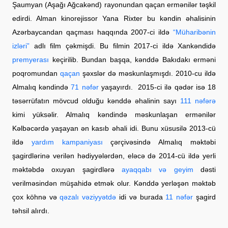
Şaumyan (Aşağı Ağcakənd) rayonundan qaçan ermənilər təşkil
edirdi. Alman kinorejissor Yana Rixter bu kəndin əhalisinin
Azərbaycandan qaçması haqqında 2007-ci ildə
“Müharibənin
izləri”
adlı film çəkmişdi. Bu filmin 2017-ci ildə Xankəndidə
premyerası
keçirilib. Bundan başqa, kənddə Bakıdakı erməni
poqromundan
qaçan
şəxslər də məskunlaşmışdı. 2010-cu ildə
Almalıq kəndində
71 nəfər
yaşayırdı. 2015-ci ilə qədər isə 18
təsərrüfatın mövcud olduğu kənddə əhalinin sayı
111 nəfərə
kimi yüksəlir. Almalıq kəndində məskunlaşan ermənilər
Kəlbəcərdə yaşayan ən kasıb əhali idi. Bunu xüsusilə 2013-cü
ildə
yardım kampaniyası
çərçivəsində Almalıq məktəbi
şagirdlərinə verilən hədiyyələrdən, eləcə də 2014-cü ildə yerli
məktəbdə oxuyan şagirdlərə
ayaqqabı və geyim
dəsti
verilməsindən müşahidə etmək olur. Kənddə yerləşən məktəb
çox köhnə və
qəzalı vəziyyətdə
idi və burada
11 nəfər
şagird
təhsil alırdı.