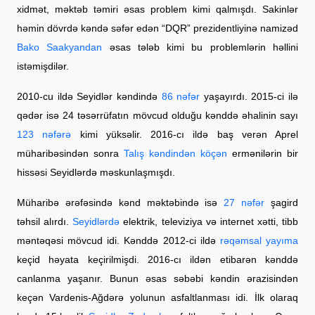
xidmət, məktəb təmiri əsas problem kimi qalmışdı. Sakinlər
həmin dövrdə kəndə səfər edən “DQR” prezidentliyinə namizəd
Bako Saakyandan
əsas tələb kimi bu problemlərin həllini
istəmişdilər.
2010-cu ildə Seyidlər kəndində
86 nəfər
yaşayırdı. 2015-ci ilə
qədər isə 24 təsərrüfatın mövcud olduğu kənddə əhalinin sayı
123 nəfərə
kimi yüksəlir. 2016-cı ildə baş verən Aprel
müharibəsindən sonra
Talış kəndindən köçən
ermənilərin bir
hissəsi Seyidlərdə məskunlaşmışdı.
Müharibə ərəfəsində kənd məktəbində isə
27 nəfər
şagird
təhsil alırdı.
Seyidlərdə
elektrik, televiziya və internet xətti, tibb
məntəqəsi mövcud idi. Kənddə 2012-ci ildə
rəqəmsal yayıma
keçid həyata keçirilmişdi. 2016-cı ildən etibarən kənddə
canlanma yaşanır. Bunun əsas səbəbi kəndin ərazisindən
keçən Vardenis-Ağdərə yolunun asfaltlanması idi. İlk olaraq