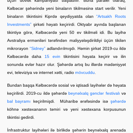
üçün dövlət kampaniyası başladılır. Buna paralel olaraq,
Kəlbəcər şəhərində yeni binaların tikilməsinə start verilir. Yeni
binaların tikintisini Kiprdə qeydiyyatda olan
“Artsakh Roots
Investments”
şirkəti həyatı keçirirdi. Oktyabr ayında başlanan
tikintiyə görə, Kəlbəcərdə yeni 50 ev tikilməli idi. Bu layihə
Avstraliya erməniləri tərəfindən maliyyələşdirildiyi üçün tikilən
mikrorayon
“Sidney”
adlandırılmışdı. Həmin şirkət 2019-cu ildə
Kəlbəcərdə daha
15 evin
tikintisini həyata keçirir və ilin
sonunda evlər hazır olur. Şəhərdə artıq bu illərdə mədəniyyət
evi, televiziya və internet xətti, radio
mövcuddu
.
Bundan başqa Kəlbəcərdə sosial və iqtisadi layihələr də həyata
keçirilirdi. 2019-cu ildə şəhərdə
beynəlxalq gənclər festivalı
və
bal bayramı
keçirilmişdi. Müharibə ərəfəsində isə
şəhərdə
köhnə xəstəxananın təmiri və yeni xəstəxana korpusunun
tikintisi gedirdi.
İnfrastruktur layihələri ilə birlikdə şəhərin beynəlxalq arenada