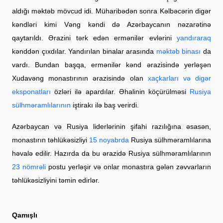
aldığı məktəb mövcud idi. Müharibədən sonra Kəlbəcərin digər
kəndləri kimi Vəng kəndi də Azərbaycanın nəzarətinə
qaytarıldı. Ərazini tərk edən ermənilər evlərini
yandıraraq
kənddən çıxdılar. Yandırılan binalar arasında
məktəb binası
da
vardı. Bundan başqa, ermənilər kənd ərazisində yerləşən
Xudavəng monastırının ərazisində olan
xaçkarları və digər
eksponatları
özləri ilə apardılar. Əhalinin köçürülməsi
Rusiya
sülhməramlılarının
iştirakı ilə baş verirdi.
Azərbaycan və Rusiya liderlərinin şifahi razılığına əsasən,
monastırın təhlükəsizliyi
15 noyabrda
Rusiya sülhməramlılarına
həvalə edilir. Hazırda da bu ərazidə Rusiya sülhməramlılarının
23 nömrəli
postu yerləşir və onlar monastıra gələn zəvvarların
təhlükəsizliyini təmin edirlər.
Qamışlı