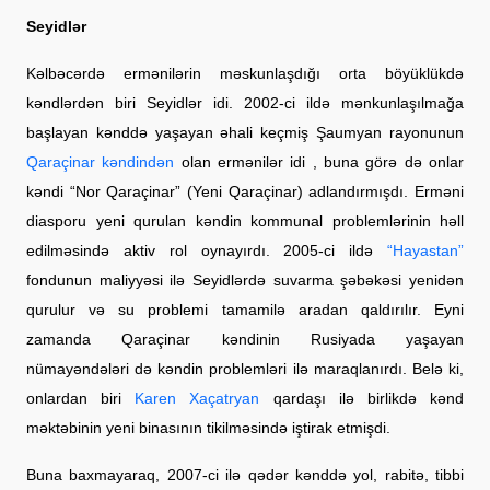
Seyidlər
Kəlbəcərdə ermənilərin məskunlaşdığı orta böyüklükdə
kəndlərdən biri Seyidlər idi. 2002-ci ildə mənkunlaşılmağa
başlayan kənddə yaşayan əhali keçmiş Şaumyan rayonunun
Qaraçinar kəndindən
olan ermənilər idi , buna görə də onlar
kəndi “Nor Qaraçinar” (Yeni Qaraçinar) adlandırmışdı. Erməni
diasporu yeni qurulan kəndin kommunal problemlərinin həll
edilməsində aktiv rol oynayırdı. 2005-ci ildə
“Hayastan”
fondunun maliyyəsi ilə Seyidlərdə suvarma şəbəkəsi yenidən
qurulur və su problemi tamamilə aradan qaldırılır. Eyni
zamanda Qaraçinar kəndinin Rusiyada yaşayan
nümayəndələri də kəndin problemləri ilə maraqlanırdı. Belə ki,
onlardan biri
Karen Xaçatryan
qardaşı ilə birlikdə kənd
məktəbinin yeni binasının tikilməsində iştirak etmişdi.
Buna baxmayaraq, 2007-ci ilə qədər kənddə yol, rabitə, tibbi