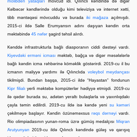
molibden yataqları
mövcud idi. Qılınclı kəndində də digər
Kəlbəcər kəndlərində olduğu kimi televiziya və internet xətti,
tibb məntəqəsi mövcuddu və burada
iki mağaza
açılmışdı.
2015-ci ildə Salle Erumyansın adını daşıyan kəndin orta
məktəbində
45 nəfər
şagird təhsil alırdı.
Kənddə infrastrukturla bağlı diasporanın ciddi dəstəyi vardı.
Kiyevdəki erməni icması
məktəb, bağça və digər məsələlərlə
bağlı kəndin icma rəhbərinə köməklik göstərirdi. 2019-cu il bu
icmanın maliyyə yardımı ilə Qılınclıda
voleybol meydançası
tikilmişdi. Bundan başqa, 2015-ci ildə “Hayastan” fondunun
Kipr filialı
yerli məktəbə kompüterlər hədiyyə etmişdi. 2019-cu
ilə qədər burada su, adətən yeraltı bulaqlarla və yaxınlıqdakı
çayla təmin edilirdi. 2019-cu ildə isə kəndə yeni
su kəməri
çəkilməyə başlayır. Kəndin özünəməxsus
rəqs dərnəyi
vardı.
Rio olimpiadasının yunan-roma üzrə gümüş medalçısı
Miqran
Arutyunyan
2019-cu ildə Qılınclı kəndində güləş və qarışıq