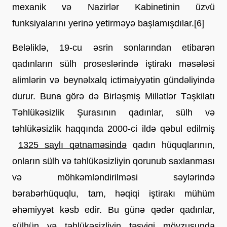
mexanik və Nazirlər Kabinetinin üzvü 
funksiyalarını yerinə yetirməyə başlamışdılar.[6]
Beləliklə, 19-cu əsrin sonlarından etibarən 
qadınların sülh proseslərində iştirakı məsələsi 
alimlərin və beynəlxalq ictimaiyyətin gündəliyində 
durur. Buna görə də Birləşmiş Millətlər Təşkilatı 
Təhlükəsizlik Şurasının qadınlar, sülh və 
təhlükəsizlik haqqında 2000-ci ildə qəbul edilmiş
1325 saylı qətnaməsində
 qadın hüquqlarının, 
onların sülh və təhlükəsizliyin qorunub saxlanması 
və möhkəmləndirilməsi səylərində 
bərabərhüquqlu, tam, həqiqi iştirakı mühüm 
əhəmiyyət kəsb edir. Bu günə qədər qadınlar, 
sülhün və təhlükəsizliyin təşviqi mövzusunda 