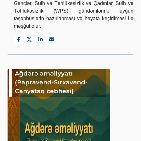
Gənclər, Sülh və Təhlükəsizlik və Qadınlar, Sülh və
Təhlükəsizlik (WPS) gündəmlərinə uyğun
təşəbbüslərin hazırlanması və həyata keçirilməsi ilə
məşğul olur.
Ağdərə əməliyyatı
(Papravənd-Sırxavənd-
Canyataq cəbhəsi)