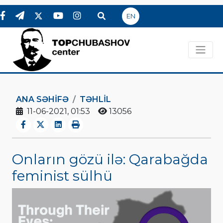
EN
ANA SƏHIFƏ
TƏHLİL
11-06-2021, 01:53
13056
Onların gözü ilə: Qarabağda
feminist sülhü