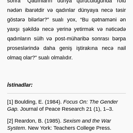
sonra “Qadınların dünya quruculuğunda rolu 
nədən ibarətdir və qadınlar dünyaya necə təsir 
göstərə bilərlər?” sualı yox, “Bu qətnaməni ən 
yaxşı şəkildə necə yerinə yetirmək və nəticədə 
qadınların sülh və post-müharibə sonrası bərpa 
proseslərində daha geniş iştirakına necə nail 
olmaq olar?” sualı olmalıdır.
İstinadlar:
[1] Boulding, E. (1984). 
Focus On: The Gender 
Gap.
 Journal of Peace Research 21 (1), 1–3.
[2] Reardon, B. (1985). 
Sexism and the War 
System
. New York: Teachers College Press.