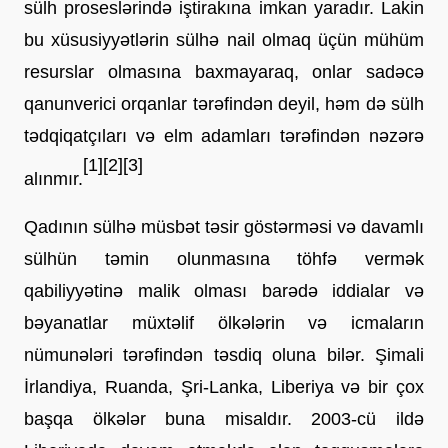
sülh proseslərində iştirakına imkan yaradır. Lakin 
bu xüsusiyyətlərin sülhə nail olmaq üçün mühüm 
resurslar olmasına baxmayaraq, onlar sadəcə 
qanunverici orqanlar tərəfindən deyil, həm də sülh 
tədqiqatçıları və elm adamları tərəfindən nəzərə 
[1]
[2]
[3]
alınmır
.
Qadının sülhə müsbət təsir göstərməsi və davamlı 
sülhün təmin olunmasına töhfə vermək 
qabiliyyətinə malik olması barədə iddialar və 
bəyanatlar müxtəlif ölkələrin və icmaların 
nümunələri tərəfindən təsdiq oluna bilər. Şimali 
İrlandiya, Ruanda, Şri-Lanka, Liberiya və bir çox 
başqa ölkələr buna misaldır. 2003-cü ildə 