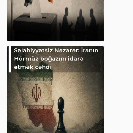
Səlahiyyətsiz Nəzarət: İranın
Hörmüz boğazını idarə
etmək cəhdi