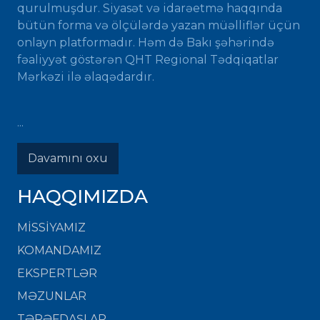
qurulmuşdur. Siyasət və idarəetmə haqqında
bütün forma və ölçülərdə yazan müəlliflər üçün
onlayn platformadır. Həm də Bakı şəhərində
fəaliyyət göstərən QHT Regional Tədqiqatlar
Mərkəzi ilə əlaqədardır.
...
Davamını oxu
HAQQIMIZDA
MISSIYAMIZ
KOMANDAMIZ
EKSPERTLƏR
MƏZUNLAR
TƏRƏFDAŞLAR