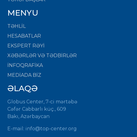
MENYU
TƏHLİL
HESABATLAR
EKSPERT RƏYİ
XƏBƏRLƏR VƏ TƏDBİRLƏR
İNFOQRAFİKA
MEDİADA BİZ
ƏLAQƏ
Globus Center, 7-ci mərtəbə
Cəfər Cabbarlı küç., 609
Bakı, Azərbaycan
E-mail:
info@top-center.org