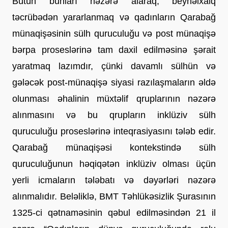
Bütün bunları nəzərə alaraq, beynəlxalq 
təcrübədən yararlanmaq və qadınların Qarabağ 
münaqişəsinin sülh quruculuğu və post münaqişə 
bərpa proseslərinə tam daxil edilməsinə şərait 
yaratmaq lazımdır, çünki davamlı sülhün və 
gələcək post-münaqişə siyasi razılaşmaların əldə 
olunması əhalinin müxtəlif qruplarının nəzərə 
alınmasını və bu qrupların inklüziv sülh 
quruculuğu proseslərinə inteqrasiyasını tələb edir. 
Qarabağ münaqişəsi kontekstində sülh 
quruculuğunun həqiqətən inklüziv olması üçün 
yerli icmaların tələbatı və dəyərləri nəzərə 
alınmalıdır. Beləliklə, BMT Təhlükəsizlik Şurasının 
1325-ci qətnaməsinin qəbul edilməsindən 21 il 