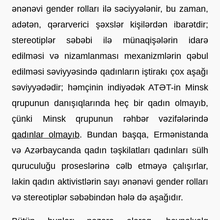
ənənəvi gender rolları ilə səciyyələnir, bu zaman, 
adətən, qərarverici şəxslər kişilərdən ibarətdir; 
stereotiplər səbəbi ilə münaqişələrin idarə 
edilməsi və nizamlanması mexanizmlərin qəbul 
edilməsi səviyyəsində qadınların iştirakı çox aşağı 
səviyyədədir; həmçinin indiyədək ATƏT-in Minsk 
qrupunun danışıqlarında heç bir qadın olmayıb, 
çünki Minsk qrupunun rəhbər vəzifələrində 
qadınlar olmayıb
. Bundan başqa, Ermənistanda 
və Azərbaycanda qadın təşkilatları qadınları sülh 
quruculuğu proseslərinə cəlb etməyə çalışırlar, 
lakin qadın aktivistlərin sayı ənənəvi gender rolları 
və stereotiplər səbəbindən hələ də aşağıdır.