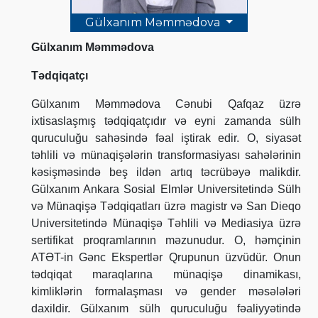
Gülxanım Məmmədova
Gülxanım Məmmədova
Tədqiqatçı
Gülxanım Məmmədova Cənubi Qafqaz üzrə
ixtisaslaşmış tədqiqatçıdır və eyni zamanda sülh
quruculuğu sahəsində fəal iştirak edir. O, siyasət
təhlili və münaqişələrin transformasiyası sahələrinin
kəsişməsində beş ildən artıq təcrübəyə malikdir.
Gülxanım Ankara Sosial Elmlər Universitetində Sülh
və Münaqişə Tədqiqatları üzrə magistr və San Dieqo
Universitetində Münaqişə Təhlili və Mediasiya üzrə
sertifikat proqramlarının məzunudur. O, həmçinin
ATƏT-in Gənc Ekspertlər Qrupunun üzvüdür. Onun
tədqiqat maraqlarına münaqişə dinamikası,
kimliklərin formalaşması və gender məsələləri
daxildir. Gülxanım sülh quruculuğu fəaliyyətində