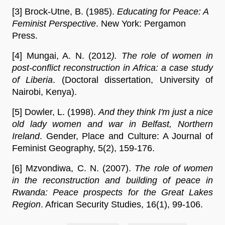
[3] Brock-Utne, B. (1985). 
Educating for Peace: A 
Feminist Perspective
. New York: Pergamon 
Press.
[4] Mungai, A. N. (2012
). The role of women in 
post-conflict reconstruction in Africa: a case study 
of Liberia
. (Doctoral dissertation, University of 
Nairobi, Kenya).
[5] Dowler, L. (1998). 
And they think I'm just a nice 
old lady women and war in Belfast, Northern 
Ireland
. Gender, Place and Culture: A Journal of 
Feminist Geography, 5(2), 159-176.
[6] Mzvondiwa, C. N. (2007). 
The role of women 
in the reconstruction and building of peace in 
Rwanda: Peace prospects for the Great Lakes 
Region
. African Security Studies, 16(1), 99-106.