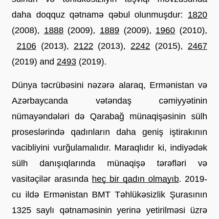
daha doqquz qətnamə qəbul olunmuşdur:
1820
(2008),
1888
 (2009),
1889
 (2009),
1960
 (2010),
2106
 (2013),
2122
 (2013),
2242
 (2015),
2467
(2019) and
2493
 (2019).
Dünya təcrübəsini nəzərə alaraq, Ermənistan və 
Azərbaycanda vətəndaş cəmiyyətinin 
nümayəndələri də Qarabağ münaqişəsinin sülh 
proseslərində qadınların daha geniş iştirakının 
vacibliyini vurğulamalıdır. Maraqlıdır ki, indiyədək 
sülh danışıqlarında münaqişə tərəfləri və 
vasitəçilər arasında
heç bir qadın olmayıb
. 2019-
cu ildə Ermənistan BMT Təhlükəsizlik Şurasının 
1325 saylı qətnaməsinin yerinə yetirilməsi üzrə