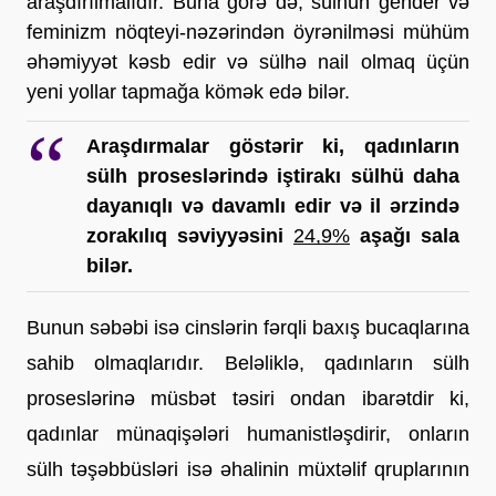
araşdırılmalıdır. Buna görə də, sülhün gender və 
feminizm nöqteyi-nəzərindən öyrənilməsi mühüm 
əhəmiyyət kəsb edir və sülhə nail olmaq üçün 
yeni yollar tapmağa kömək edə bilər.
Araşdırmalar göstərir ki, qadınların 
sülh proseslərində iştirakı sülhü daha 
dayanıqlı və davamlı edir və il ərzində 
zorakılıq səviyyəsini
24,9%
aşağı sala 
bilər. 
Bunun səbəbi isə cinslərin fərqli baxış bucaqlarına 
sahib olmaqlarıdır. Beləliklə, qadınların sülh 
proseslərinə müsbət təsiri ondan ibarətdir ki, 
qadınlar münaqişələri humanistləşdirir, onların 
sülh təşəbbüsləri isə əhalinin müxtəlif qruplarının 