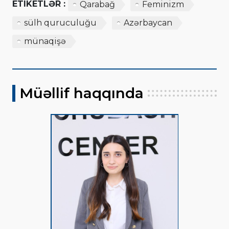
ETIKETLƏR :
Qarabağ
Feminizm
sülh quruculuğu
Azərbaycan
münaqişə
Müəllif haqqında