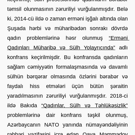
təmsil olunmasının zəruriliyi vurğulanmışdır. Belə 
ki, 2014-cü ildə o zaman erməni işğalı altında olan 
Şuşada hərbi və müharibədən sonrakı dövrdə 
qadın problemlərinə həsr olunmuş
“Erməni 
Qadınları Müharibə və Sülh Yolayrıcında”
 adlı 
konfrans keçirilmişdir. Bu konfransda qadınların 
sağlam cəmiyyətin formalaşmasında və davamlı 
sülhün bərqərar olmasında özlərini bərabər və 
faydalı hiss etmələri üçün bütün şəraitin 
yaradılmasının zəruriliyi vurğulanmışdır. 2018-ci 
ildə Bakıda
“Qadınlar, Sülh və Təhlükəsizlik”
problemlərinə dair konfrans təşkil olunmuş, 
Azərbaycanın NATO yanında nümayəndəliyinin 
rəhbəri vəzifəsini icra edən Qaya Məmmədov 