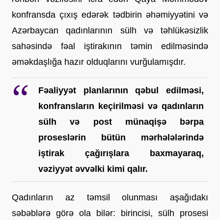
konfransda çıxış edərək tədbirin əhəmiyyətini və 
Azərbaycan qadınlarının sülh və təhlükəsizlik 
sahəsində fəal iştirakının təmin edilməsində 
əməkdaşlığa hazır olduqlarını vurğulamışdır.
Fəaliyyət planlarının qəbul edilməsi, 
konfransların keçirilməsi və qadınların 
sülh və post münaqişə bərpa 
proseslərin bütün mərhələlərində 
iştirak çağırışlara baxmayaraq, 
vəziyyət əvvəlki kimi qalır. 
Qadınların az təmsil olunması aşağıdakı 
səbəblərə görə ola bilər: birincisi, sülh prosesi 