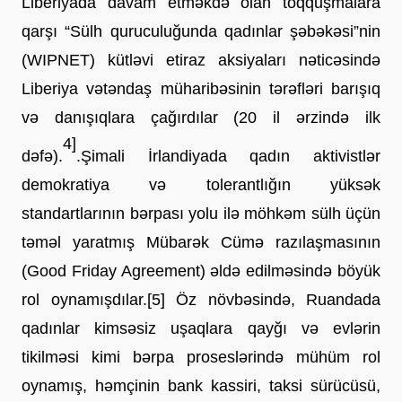
Liberiyada davam etməkdə olan toqquşmalara 
qarşı “Sülh quruculuğunda qadınlar şəbəkəsi”nin 
(WIPNET) kütləvi etiraz aksiyaları nəticəsində 
Liberiya vətəndaş müharibəsinin tərəfləri barışıq 
və danışıqlara çağırdılar (20 il ərzində ilk 
4]
dəfə).
.
Şimali İrlandiyada qadın aktivistlər 
demokratiya və tolerantlığın yüksək 
standartlarının bərpası yolu ilə möhkəm sülh üçün 
təməl yaratmış Mübarək Cümə razılaşmasının 
(Good Friday Agreement) əldə edilməsində böyük 
rol oynamışdılar.[5] Öz növbəsində, Ruandada 
qadınlar kimsəsiz uşaqlara qayğı və evlərin 
tikilməsi kimi bərpa proseslərində mühüm rol 
oynamış, həmçinin bank kassiri, taksi sürücüsü, 