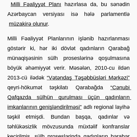
Milli Fəaliyyət Planı
 hazırlasa da, bu sənədin 
Azərbaycan versiyası isə hələ parlamentlə
müzakirə olunur
.
Milli Fəaliyyət Planlarının işlənib hazırlanması 
göstərir ki, hər iki dövlət qadınların Qarabağ 
münaqişəsinin sülh proseslərinə qoşulmasına 
böyük əhəmiyyət verir. Məsələn, 2010-cu ildən 
2013-cü ilədək
“Vətəndaş Təşəbbüsləri Mərkəzi”
qeyri-hökumət təşkilatı Qarabağda
“Cənubi 
Qafqazda sülhün qurulması üçün qadınların 
imkanlarının genişləndirilməsi”
 adlı regional layihə 
təşkil etmişdi. Bundan başqa, qadınlar və 
təhlükəsizlik mövzusunda müxtəlif konfranslar 
keçirilmiş, sülh proseslərində qadınların bərabər 