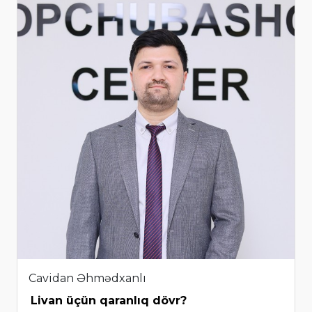
Cavidan Əhmədxanlı
Livan üçün qaranlıq dövr?