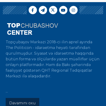
Topçubaşov Mərkəzi 2018-ci ilin aprel ayında
The Politicon - idarəetmə heyəti tərəfindən
qurulmuşdur. Siyasət və idarəetmə haqqında
bütün forma və ölçülərdə yazan müəlliflər üçün
onlayn platformadır. Həm də Bakı şəhərində
fəaliyyət göstərən QHT Regional Tədqiqatlar
Mərkəzi ilə əlaqədardır.
...
Davamını oxu