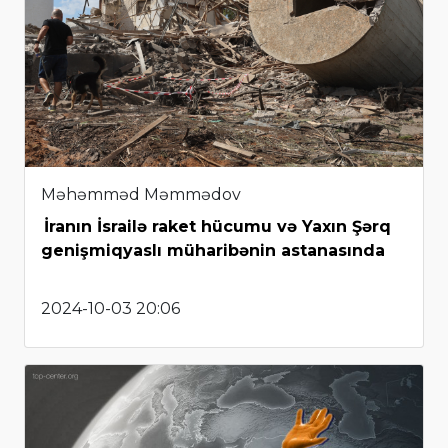
Məhəmməd Məmmədov
İranın İsrailə raket hücumu və Yaxın Şərq
genişmiqyaslı müharibənin astanasında
2024-10-03 20:06