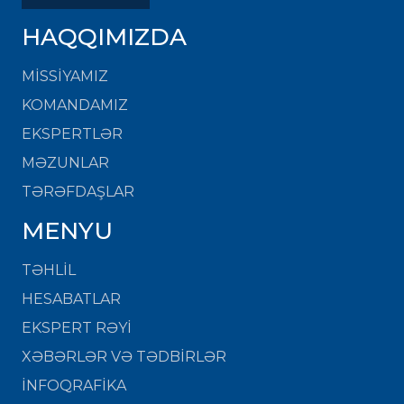
HAQQIMIZDA
MISSIYAMIZ
KOMANDAMIZ
EKSPERTLƏR
MƏZUNLAR
TƏRƏFDAŞLAR
MENYU
TƏHLİL
HESABATLAR
EKSPERT RƏYİ
XƏBƏRLƏR VƏ TƏDBİRLƏR
İNFOQRAFİKA