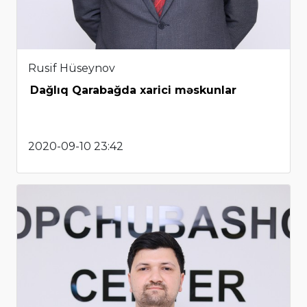
Rusif Hüseynov
Dağlıq Qarabağda xarici məskunlar
2020-09-10 23:42