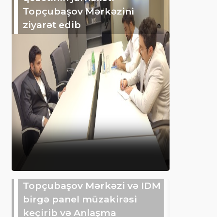
Topçubaşov Mərkəzini
ziyarət edib
Topçubaşov Mərkəzi və IDM
birgə panel müzakirəsi
keçirib və Anlaşma