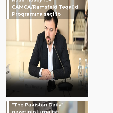
CAMCA/Ramsfeld Təqaüd
Proqramına seçilib
"The Pakistan Daily"
qəzetinin jurnalisti