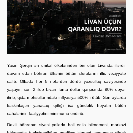
Yaxın Şərqin ən unikal ölkələrindən biri olan Livanda illərdir
davam edən böhran ölkənin bütün sferalarını iflic vəziyyətə
salıb. Ölkədə hər 5 nəfərdən dördü yoxsulluq səviyəsində
yaşayır, son 2 ildə Livan funtu dollar qarşısında 90% dəyər
itirib, qida məhsullarındakı inflyasiya 500%-i ötüb. Son aylarda
kəskinləşən yanacaq qıtlığı isə gündəlik həyatın bütün
sahələrinin fəaliyyətini minimuma endirib.
Daxili böhranın siyasi yollarla həll edilə bilməməsi, mərkəzi
hökumətin funksionallığını getdikcə itirməsi, qanunsuz silahlı