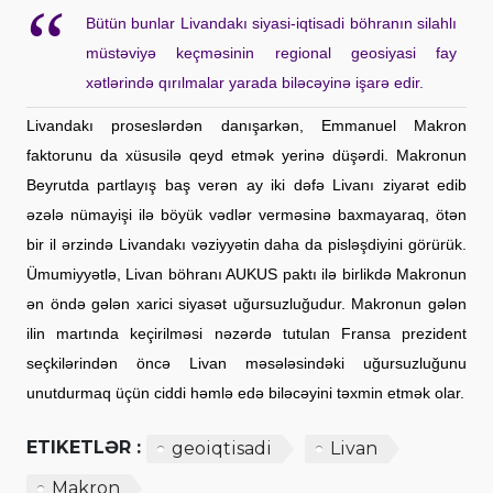
Bütün bunlar Livandakı siyasi-iqtisadi böhranın silahlı
müstəviyə keçməsinin regional geosiyasi fay
xətlərində qırılmalar yarada biləcəyinə işarə edir.
Livandakı proseslərdən danışarkən, Emmanuel Makron
faktorunu da xüsusilə qeyd etmək yerinə düşərdi. Makronun
Beyrutda partlayış baş verən ay iki dəfə Livanı ziyarət edib
əzələ nümayişi ilə böyük vədlər verməsinə baxmayaraq, ötən
bir il ərzində Livandakı vəziyyətin daha da pisləşdiyini görürük.
Ümumiyyətlə, Livan böhranı AUKUS paktı ilə birlikdə Makronun
ən öndə gələn xarici siyasət uğursuzluğudur. Makronun gələn
ilin martında keçirilməsi nəzərdə tutulan Fransa prezident
seçkilərindən öncə Livan məsələsindəki uğursuzluğunu
unutdurmaq üçün ciddi həmlə edə biləcəyini təxmin etmək olar.
ETIKETLƏR :
geoiqtisadi
Livan
Makron