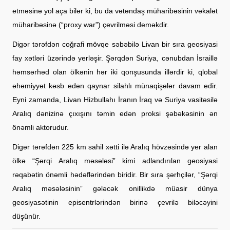
etməsinə yol aça bilər ki, bu da vətəndaş müharibəsinin vəkalət
müharibəsinə (“proxy war”) çevrilməsi deməkdir.
Digər tərəfdən coğrafi mövqe səbəbilə Livan bir sıra geosiyasi
fay xətləri üzərində yerləşir. Şərqdən Suriya, cənubdan İsraillə
həmsərhəd olan ölkənin hər iki qonşusunda illərdir ki, qlobal
əhəmiyyət kəsb edən qaynar silahlı münaqişələr davam edir.
Eyni zamanda, Livan Hizbullahı İranın İraq və Suriya vasitəsilə
Aralıq dənizinə çıxışını təmin edən proksi şəbəkəsinin ən
önəmli aktorudur.
Digər tərəfdən 225 km sahil xətti ilə Aralıq hövzəsində yer alan
ölkə “Şərqi Aralıq məsələsi” kimi adlandırılan geosiyasi
rəqabətin önəmli hədəflərindən biridir. Bir sıra şərhçilər, “Şərqi
Aralıq məsələsinin” gələcək onillikdə müasir dünya
geosiyasətinin episentrlərindən birinə çevrilə biləcəyini
düşünür.