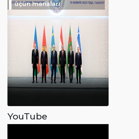
üçün mənaları
YouTube