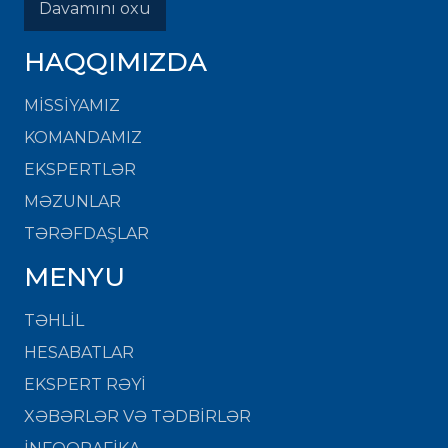
Davamını oxu
HAQQIMIZDA
MISSIYAMIZ
KOMANDAMIZ
EKSPERTLƏR
MƏZUNLAR
TƏRƏFDAŞLAR
MENYU
TƏHLİL
HESABATLAR
EKSPERT RƏYİ
XƏBƏRLƏR VƏ TƏDBİRLƏR