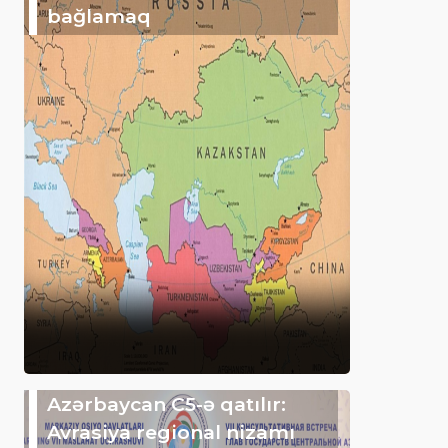
bağlamaq
Azərbaycan C5-ə qatılır:
Avrasiya regional nizamı