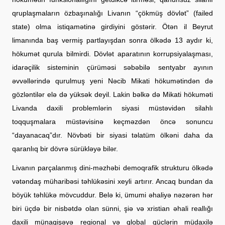
qruplaşmaların özbaşınalığı Livanın “çökmüş dövlət” (failed
state) olma istiqamətinə girdiyini göstərir. Ötən il Beyrut
limanında baş vermiş partlayışdan sonra ölkədə 13 aydır ki,
hökumət qurula bilmirdi. Dövlət aparatının korrupsiyalaşması,
idarəçilik sisteminin çürüməsi səbəbilə sentyabr ayının
əvvəllərində qurulmuş yeni Nəcib Mikati hökumətindən də
gözləntilər elə də yüksək deyil. Lakin bəlkə də Mikati hökuməti
Livanda daxili problemlərin siyasi müstəvidən silahlı
toqquşmalara müstəvisinə keçməzdən öncə sonuncu
“dayanacaq”dır. Növbəti bir siyasi təlatüm ölkəni daha da
qaranlıq bir dövrə sürükləyə bilər.
Livanın parçalanmış dini-məzhəbi demoqrafik strukturu ölkədə
vətəndaş müharibəsi təhlükəsini xeyli artırır. Ancaq bundan da
böyük təhlükə mövcuddur. Belə ki, ümumi əhaliyə nəzərən hər
biri üçdə bir nisbətdə olan sünni, şiə və xristian əhali reallığı
daxili münaqişəyə regional və qlobal güclərin müdaxilə