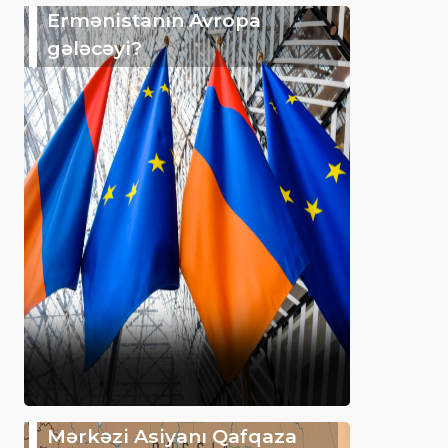
Ermənistanın Avropa
gələcəyi?
Mərkəzi Asiyanı Qafqaza