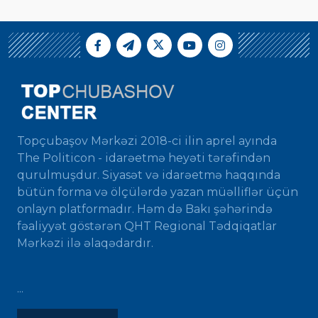
Topçubaşov Mərkəzi 2018-ci ilin aprel ayında
The Politicon - idarəetmə heyəti tərəfindən
qurulmuşdur. Siyasət və idarəetmə haqqında
bütün forma və ölçülərdə yazan müəlliflər üçün
onlayn platformadır. Həm də Bakı şəhərində
fəaliyyət göstərən QHT Regional Tədqiqatlar
Mərkəzi ilə əlaqədardır.
...