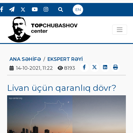
EN
ANA SƏHIFƏ
EKSPERT RƏYI
14-10-2021, 11:22
8193
Livan üçün qaranlıq dövr?