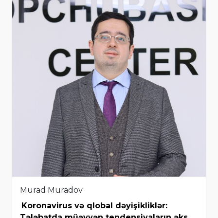
Murad Muradov
Koronavirus və qlobal dəyişikliklər:
Tələbatda müəyyən tendensiyaların əks