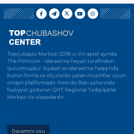
Topçubaşov Mərkəzi 2018-ci ilin aprel ayında
The Politicon - idarəetmə heyəti tərəfindən
qurulmuşdur. Siyasət və idarəetmə haqqında
bütün forma və ölçülərdə yazan müəlliflər üçün
onlayn platformadır. Həm də Bakı şəhərində
fəaliyyət göstərən QHT Regional Tədqiqatlar
Mərkəzi ilə əlaqədardır.
...
Davamını oxu