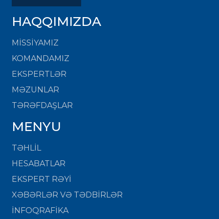
HAQQIMIZDA
MISSIYAMIZ
KOMANDAMIZ
EKSPERTLƏR
MƏZUNLAR
TƏRƏFDAŞLAR
MENYU
TƏHLİL
HESABATLAR
EKSPERT RƏYİ
XƏBƏRLƏR VƏ TƏDBİRLƏR
İNFOQRAFİKA