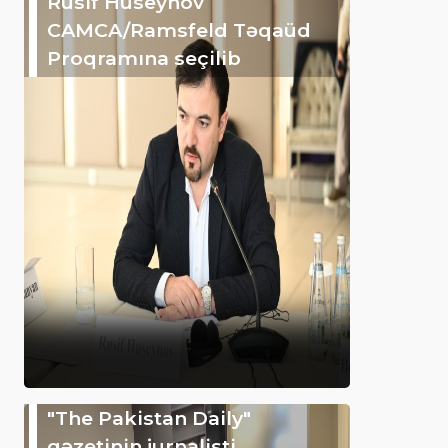
Rusif Hüseynov
CAMCA/Ramsfeld Təqaüd
Proqramına seçilib
"The Pakistan Daily"
qəzetinin jurnalisti