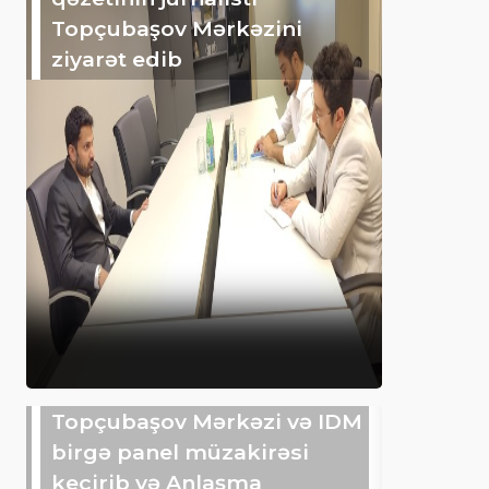
Topçubaşov Mərkəzini
ziyarət edib
Topçubaşov Mərkəzi və IDM
birgə panel müzakirəsi
keçirib və Anlaşma