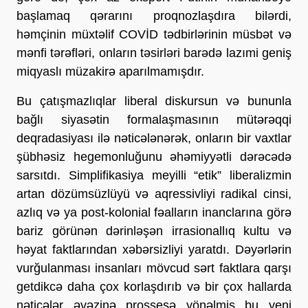
başlamaq qərarını proqnozlaşdıra bilərdi,
həmçinin müxtəlif COVİD tədbirlərinin müsbət və
mənfi tərəfləri, onların təsirləri barədə lazımi geniş
miqyaslı müzakirə aparılmamışdır.
Bu çatışmazlıqlar liberal diskursun və bununla
bağlı siyasətin formalaşmasının mütərəqqi
deqradasiyası ilə nəticələnərək, onların bir vaxtlar
şübhəsiz hegemonluğunu əhəmiyyətli dərəcədə
sarsıtdı. Simplifikasiya meyilli “etik” liberalizmin
artan dözümsüzlüyü və aqressivliyi radikal cinsi,
azlıq və ya post-kolonial fəalların inanclarına görə
bariz görünən dərinləşən irrasionallıq kultu və
həyat faktlarından xəbərsizliyi yaratdı. Dəyərlərin
vurğulanması insanları mövcud sərt faktlara qarşı
getdikcə daha çox korlaşdırıb və bir çox hallarda
nəticələr əvəzinə prossesə yönəlmiş bu yeni