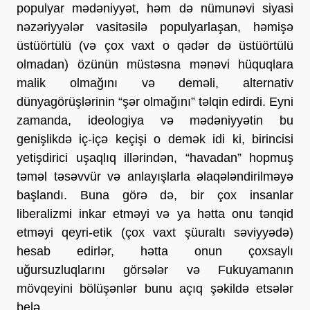
populyar mədəniyyət, həm də nümunəvi siyasi
nəzəriyyələr vasitəsilə populyarlaşan, həmişə
üstüörtülü (və çox vaxt o qədər də üstüörtülü
olmadan) özünün müstəsna mənəvi hüquqlara
malik olmağını və deməli, alternativ
dünyagörüşlərinin “şər olmağını” təlqin edirdi. Eyni
zamanda, ideologiya və mədəniyyətin bu
genişlikdə iç-içə keçişi o demək idi ki, birincisi
yetişdirici uşaqlıq illərindən, “havadan” hopmuş
təməl təsəvvür və anlayışlarla əlaqələndirilməyə
başlandı. Buna görə də, bir çox insanlar
liberalizmi inkar etməyi və ya hətta onu tənqid
etməyi qeyri-etik (çox vaxt şüuraltı səviyyədə)
hesab edirlər, hətta onun çoxsaylı
uğursuzluqlarını görsələr və Fukuyamanın
mövqeyini bölüşənlər bunu açıq şəkildə etsələr
belə.