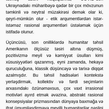
Ukraynadakı müharibəyə qədər bir çox mövzunun
təmkinli və neytral müzakirəsi demək olar ki,
qeyri-mümkün olur - etik arqumentlərdən istər-
istəməz rasional arqumentləri üstələmək üçün
istifadə olunur.
Üçüncüsü, son onilliklərdə humanitar təhsil
Amerikanın ölçüsüz təsiri altına düşmüş,
pozitivizmə meyil və kəmiyyət üsulları kimi
xüsusiyyətləri qazanmış, eyni zamanda, hekayə
quruculuğuna, klassik düşüncəyə və tarixə diqqət
azalmışdır. Bu təhsil hadisələri kontekstə
yerləşdirmək, kollektiv və fərdi seçimlərin
arxasındakı özünəməxsus, çox vaxt irrasional
motivləri ayırd etmək əvəzinə, abstrakt rasional
konsepsiyalar prizmasından dünyaya baxmağa və
ifrat ümumiləşdirməyə meyilli humanitarilər nəslini