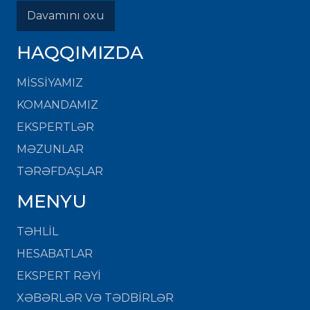
Davamını oxu
HAQQIMIZDA
MISSIYAMIZ
KOMANDAMIZ
EKSPERTLƏR
MƏZUNLAR
TƏRƏFDAŞLAR
MENYU
TƏHLİL
HESABATLAR
EKSPERT RƏYİ
XƏBƏRLƏR VƏ TƏDBİRLƏR