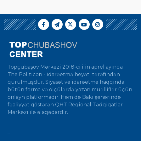
Topçubaşov Mərkəzi 2018-ci ilin aprel ayında
The Politicon - idarəetmə heyəti tərəfindən
qurulmuşdur. Siyasət və idarəetmə haqqında
bütün forma və ölçülərdə yazan müəlliflər üçün
onlayn platformadır. Həm də Bakı şəhərində
fəaliyyət göstərən QHT Regional Tədqiqatlar
Mərkəzi ilə əlaqədardır.
...