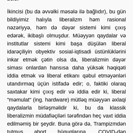
İkincisi (bu da əvvəlki məsələ ilə bağlıdır), bu gün
bildiyimiz halıyla liberalizm həm rasional
nəzəriyyə, həm də dəyər sistemi kimi çıxış
edərək, ikibaşlı olmuşdur. Müəyyən qaydalar və
institutlar sistemi kimi başa düşülən liberal
idarəçiliyin obyektiv sosial-iqtisadi üstünlüklərini
inkar etmək çətin olsa da, liberalizmin dəyər
siması onlardan hansısa daha yüksək həqiqəti
iddia etmək və liberal etikanı qəbul etməyənləri
utandırmaq üçün istifadə edir; o, faktiki olaraq
saxtakar kimi çıxış edir və iddia edir ki, liberal
"məmulat" (ing. hardware) mütləq müəyyən əxlaqi
qaydalarla birləşməlidir ki, bu da klassik
liberalizmin müdafiəçiləri tərəfindən heç vaxt iddia
edilməmiş bir şeydir. Buna görə də, Trampizmdən
tutmuş abort hüquqlarına, COVID-dən