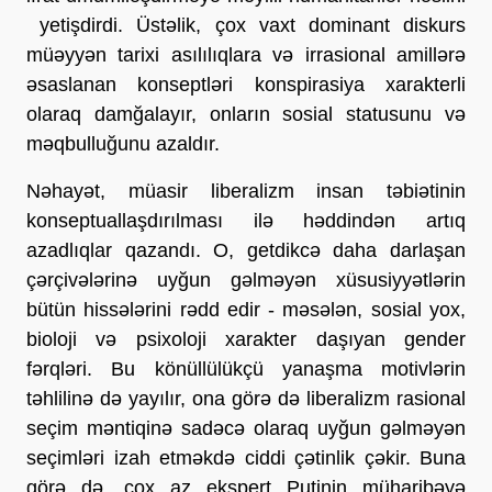
yetişdirdi. Üstəlik, çox vaxt dominant diskurs
müəyyən tarixi asılılıqlara və irrasional amillərə
əsaslanan konseptləri konspirasiya xarakterli
olaraq damğalayır, onların sosial statusunu və
məqbulluğunu azaldır.
Nəhayət, müasir liberalizm insan təbiətinin
konseptuallaşdırılması ilə həddindən artıq
azadlıqlar qazandı. O, getdikcə daha darlaşan
çərçivələrinə uyğun gəlməyən xüsusiyyətlərin
bütün hissələrini rədd edir - məsələn, sosial yox,
bioloji və psixoloji xarakter daşıyan gender
fərqləri. Bu könüllülükçü yanaşma motivlərin
təhlilinə də yayılır, ona görə də liberalizm rasional
seçim məntiqinə sadəcə olaraq uyğun gəlməyən
seçimləri izah etməkdə ciddi çətinlik çəkir. Buna
görə də, çox az ekspert Putinin müharibəyə