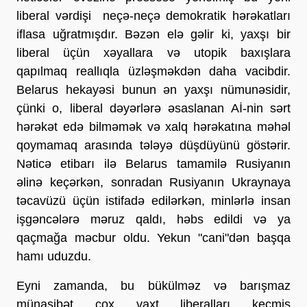
liberal vərdişi neçə-neçə demokratik hərəkatları
iflasa uğratmışdır. Bəzən elə gəlir ki, yaxşı bir
liberal üçün xəyallara və utopik baxışlara
qapılmaq reallıqla üzləşməkdən daha vacibdir.
Belarus hekayəsi bunun ən yaxşı nümunəsidir,
çünki o, liberal dəyərlərə əsaslanan Aİ-nin sərt
hərəkət edə bilməmək və xalq hərəkatına məhəl
qoymamaq arasında tələyə düşdüyünü göstərir.
Nəticə etibarı ilə Belarus tamamilə Rusiyanın
əlinə keçərkən, sonradan Rusiyanın Ukraynaya
təcavüzü üçün istifadə edilərkən, minlərlə insan
işgəncələrə məruz qaldı, həbs edildi və ya
qaçmağa məcbur oldu. Yekun "cani"dən başqa
hamı uduzdu.
Eyni zamanda, bu bükülməz və barışmaz
münasibət çox vaxt liberalları keçmiş