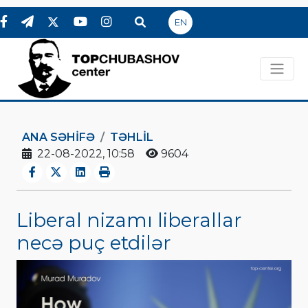
EN
ANA SƏHIFƏ
TƏHLİL
22-08-2022, 10:58
9604
Liberal nizamı liberallar
necə puç etdilər