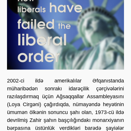
2002-ci ildə amerikalılar Əfqanıstanda
müharibədən sonrakı idarəçilik çərçivələrini
razılaşdırmaq üçün Ağsaqqallar Assambleyasını
(Loya Cirgəni) çağırdıqda, nümayəndə heyətinin
ümumən ölkənin sonuncu şahı olan, 1973-cü ildə
devrilmiş Zahir şahın başçılığındakı monarxiyanın
bərpasına üstünlük verdikləri barədə şayiələr