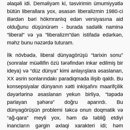
əlaqəli idi. Deməliyəm ki, təsvirimin ümumiyyətlə
bütün liberallara yox, əsasən liberalizmin 1980-ci
illərdən bəri hökmranlıq edən versiyasına aid
olduğunu düşünürəm - burada sadəlik naminə
"liberal" və ya "liberalizm"dən istifadə edərkən,
məhz bunu nəzərdə tuturam.
İlk növbədə, liberal dünyagörüşü “tarixin sonu”
(sonralar müəllifin özü tərəfindən inkar edilmiş bir
ideya) və “düz dünya” kimi anlayışlara əsaslanan,
XX əsrin sonlarındakı paradiqmada ilişib qaldı. Bu
konsepsiyalar dünyanın xətti inkişafını maarifçilik
dəyərlərinə əsaslanan yekun birliyə, “təpədə
parlayan şəhərə” doğru aparırdı. Bu
dünyagörüşün problemi təkcə onun doqmatik və
“ağ-qara” meyli yox, həm də təbliğ etdiyi
inancların gərgin əxlaqi xarakteri idi; həm