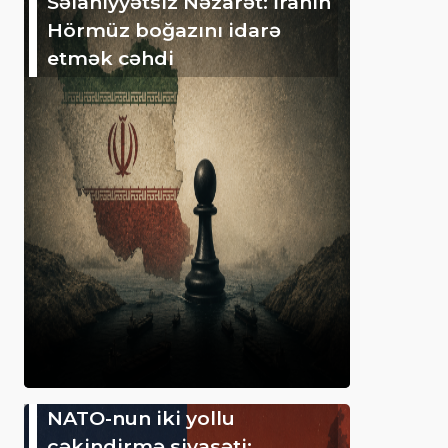
Səlahiyyətsiz Nəzarət: İranın
Hörmüz boğazını idarə
etmək cəhdi
NATO-nun iki yollu
çəkindirmə siyasəti: