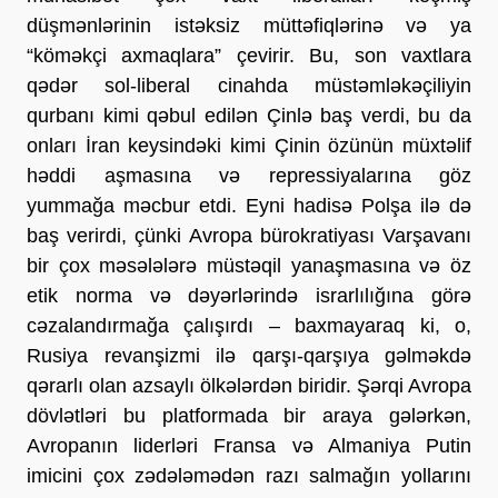
düşmənlərinin istəksiz müttəfiqlərinə və ya
“köməkçi axmaqlara” çevirir. Bu, son vaxtlara
qədər sol-liberal cinahda müstəmləkəçiliyin
qurbanı kimi qəbul edilən Çinlə baş verdi, bu da
onları İran keysindəki kimi Çinin özünün müxtəlif
həddi aşmasına və repressiyalarına göz
yummağa məcbur etdi. Eyni hadisə Polşa ilə də
baş verirdi, çünki Avropa bürokratiyası Varşavanı
bir çox məsələlərə müstəqil yanaşmasına və öz
etik norma və dəyərlərində israrlılığına görə
cəzalandırmağa çalışırdı – baxmayaraq ki, o,
Rusiya revanşizmi ilə qarşı-qarşıya gəlməkdə
qərarlı olan azsaylı ölkələrdən biridir. Şərqi Avropa
dövlətləri bu platformada bir araya gələrkən,
Avropanın liderləri Fransa və Almaniya Putin
imicini çox zədələmədən razı salmağın yollarını