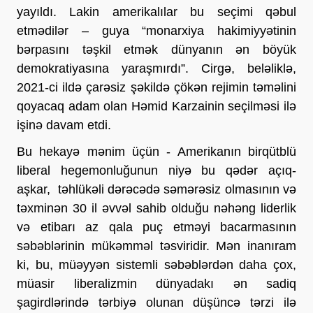
yayıldı. Lakin amerikalılar bu seçimi qəbul
etmədilər – guya “monarxiya hakimiyyətinin
bərpasını təşkil etmək dünyanın ən böyük
demokratiyasına yaraşmırdı”. Cirgə, beləliklə,
2021-ci ildə çarəsiz şəkildə çökən rejimin təməlini
qoyacaq adam olan Həmid Karzainin seçilməsi ilə
işinə davam etdi.
Bu hekayə mənim üçün - Amerikanın birqütblü
liberal hegemonluğunun niyə bu qədər açıq-
aşkar, təhlükəli dərəcədə səmərəsiz olmasının və
təxminən 30 il əvvəl sahib olduğu nəhəng liderlik
və etibarı az qala puç etməyi bacarmasının
səbəblərinin mükəmməl təsviridir. Mən inanıram
ki, bu, müəyyən sistemli səbəblərdən daha çox,
müasir liberalizmin dünyadakı ən sadiq
şagirdlərində tərbiyə olunan düşüncə tərzi ilə