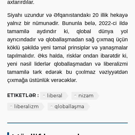
axtarırdılar.
Siyahı uzundur və Əfqanıstandakı 20 illik hekayə
yalnız bir nümunədir. Bununla belə, 2022-ci ildə
tamamilə aydındır ki, qlobal dünya yol
ayrıcındadır və qloballaşmadan sağ çıxmaq üçün
köklü şəkildə yeni təməl prinsiplər və yanaşmalar
tapılmalıdır. Əks halda, risklər ondan ibarətdir ki,
yeni nəsil liderlər qloballaşmadan və liberalizmi
tamamilə tərk edərək bu çıxılmaz vəziyyətdən
çıxmağa üstünlük verəcəklər.
ETIKETLƏR :
liberal
nizam
liberalizm
qloballaşma