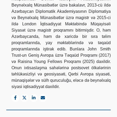
Beynəlxalq Münasibətlər üzrə bakalavr, 2013-cü ildə
Azərbaycan Diplomatik Akademiyasının Diplomatiya
və Beynəlxalq Münasibətlər üzrə magistr və 2015-ci
ildə London İqtisadiyyat Məktəbində Müqayisəli
Siyasət üzrə magistr proqramını bitirmişdir. O, həm
Azərbaycanda, həm də xaricdə bir sıra təlim
proqramlarında, yay məktəblərində və təqaüd
proqramlarında iştirak edib. Bunlara John Smith
Trust-un Geniş Avropa üzrə Təqaüd Proqramı (2017)
və Raisina Young Fellows Proqramı (2025) daxildir.
Onun ixtisaslaşma sahələrinə postsovet ölkələrinin
təhlükəsizliyi və geosiyasəti, Qərbi Avropa siyasəti,
münaqişələr və sülh quruculuğu, eləcə də beynəlxalq
siyasi iqtisadiyyat daxildir.