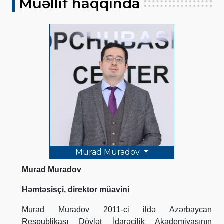
Müəllif haqqında
Murad Muradov
Murad Muradov
Həmtəsisçi, direktor müavini
Murad Muradov 2011-ci ildə Azərbaycan
Respublikası Dövlət İdarəçilik Akademiyasının