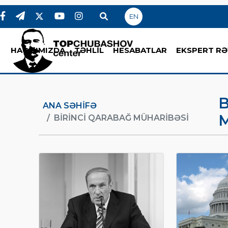
EN
HAQQIMIZDA
TƏHLİL
HESABATLAR
EKSPERT RƏ
B
ANA SƏHIFƏ
BIRINCI QARABAĞ MÜHARIBƏSI