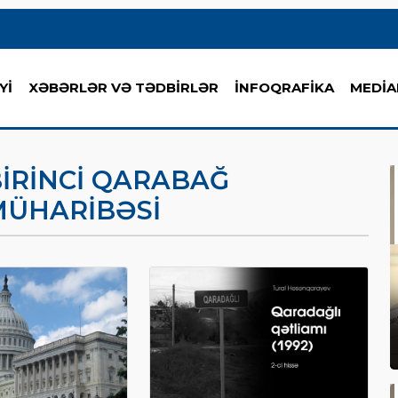
Yİ
XƏBƏRLƏR VƏ TƏDBİRLƏR
İNFOQRAFİKA
MEDİA
IRINCI QARABAĞ
MÜHARIBƏSI