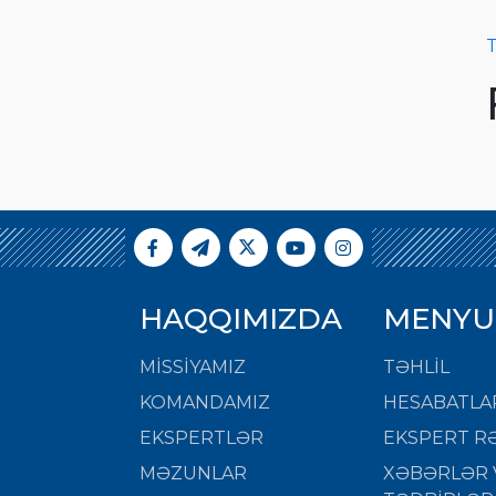
T
HAQQIMIZDA
MENYU
MISSIYAMIZ
TƏHLİL
KOMANDAMIZ
HESABATLA
EKSPERTLƏR
EKSPERT RƏ
MƏZUNLAR
XƏBƏRLƏR 