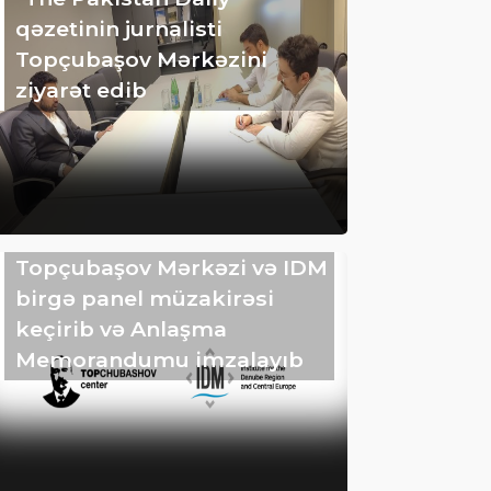
qəzetinin jurnalisti
Topçubaşov Mərkəzini
ziyarət edib
Topçubaşov Mərkəzi və IDM
birgə panel müzakirəsi
keçirib və Anlaşma
Memorandumu imzalayıb