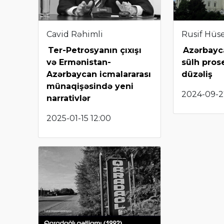
Cavid Rəhimli
Rusif Hüs
Ter-Petrosyanın çıxışı
Azərbayc
və Ermənistan-
sülh pros
Azərbaycan icmalararası
düzəliş
münaqişəsində yeni
2024-09-2
narrativlər
2025-01-15 12:00