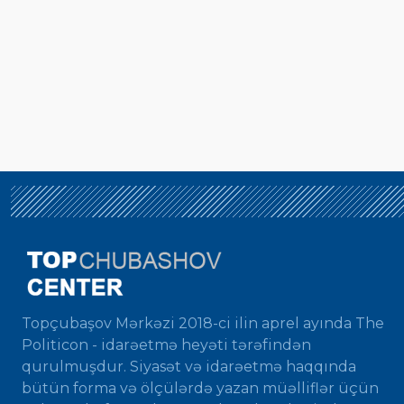
Topçubaşov Mərkəzi 2018-ci ilin aprel ayında The
Politicon - idarəetmə heyəti tərəfindən
qurulmuşdur. Siyasət və idarəetmə haqqında
bütün forma və ölçülərdə yazan müəlliflər üçün