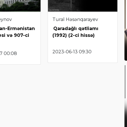
eynov
Tural Həsənqarayev
an-Ermənistan
Qaradağlı qətliamı
esi və 907-ci
(1992) (2-ci hissə)
2023-06-13 09:30
7 00:08