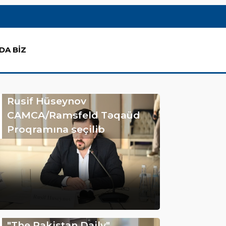
DA BİZ
Rusif Hüseynov
CAMCA/Ramsfeld Təqaüd
Proqramına seçilib
"The Pakistan Daily"