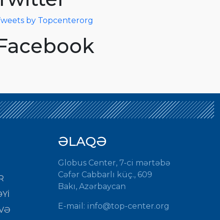
weets by Topcenterorg
Facebook
ƏLAQƏ
Globus Center, 7-ci mərtəbə
Cəfər Cabbarlı küç., 609
R
Bakı, Azərbaycan
Yİ
E-mail:
info@top-center.org
VƏ