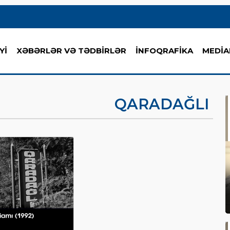
Yİ
XƏBƏRLƏR VƏ TƏDBİRLƏR
İNFOQRAFİKA
MEDİA
QARADAĞLI