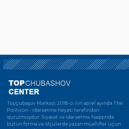
Topçubaşov Mərkəzi 2018-ci ilin aprel ayında The
Politicon - idarəetmə heyəti tərəfindən
qurulmuşdur. Siyasət və idarəetmə haqqında
bütün forma və ölçülərdə yazan müəlliflər üçün