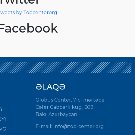
weets by Topcenterorg
Facebook
ƏLAQƏ
Globus Center, 7-ci mərtəbə
Cəfər Cabbarlı küç., 609
R
Bakı, Azərbaycan
Yİ
E-mail:
info@top-center.org
VƏ