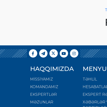
T
HAQQIMIZDA
MENYU
MISSIYAMIZ
TƏHLİL
KOMANDAMIZ
HESABATLA
EKSPERTLƏR
EKSPERT RƏ
MƏZUNLAR
XƏBƏRLƏR 