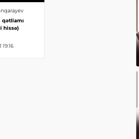
ənqarayev
 qətliamı
i hissə)
 19:16