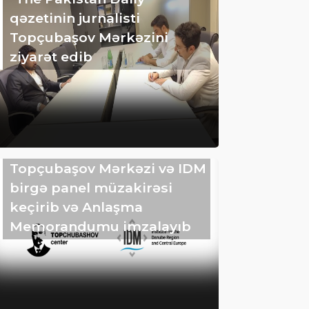
qəzetinin jurnalisti
Topçubaşov Mərkəzini
ziyarət edib
Topçubaşov Mərkəzi və IDM
birgə panel müzakirəsi
keçirib və Anlaşma
Memorandumu imzalayıb