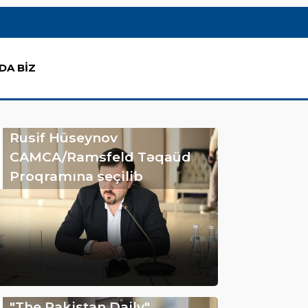
DA BİZ
Rusif Hüseynov
CAMCA/Ramsfeld Təqaüd
Proqramına seçilib
"The Pakistan Daily"