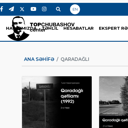
EN
HAQQIMIZDA
TƏHLİL
HESABATLAR
EKSPERT RƏ
ANA SƏHIFƏ
QARADAĞLI