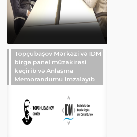
Topçubaşov Mərkəzi və IDM
birgə panel müzakirəsi
keçirib və Anlaşma
Memorandumu imzalayıb