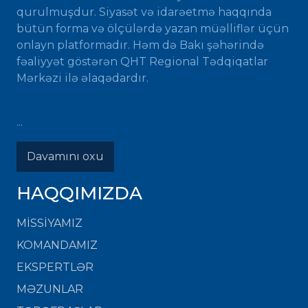
qurulmuşdur. Siyasət və idarəetmə haqqında
bütün forma və ölçülərdə yazan müəlliflər üçün
onlayn platformadır. Həm də Bakı şəhərində
fəaliyyət göstərən QHT Regional Tədqiqatlar
Mərkəzi ilə əlaqədardır.
...
Davamını oxu
HAQQIMIZDA
MISSIYAMIZ
KOMANDAMIZ
EKSPERTLƏR
MƏZUNLAR