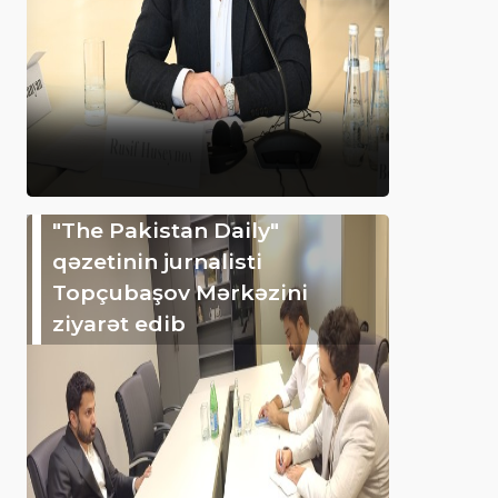
"The Pakistan Daily"
qəzetinin jurnalisti
Topçubaşov Mərkəzini
ziyarət edib