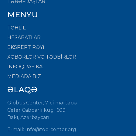
TƏRƏFDAŞLAR
MENYU
TƏHLİL
HESABATLAR
EKSPERT RƏYİ
XƏBƏRLƏR VƏ TƏDBİRLƏR
İNFOQRAFİKA
MEDİADA BİZ
ƏLAQƏ
Globus Center, 7-ci mərtəbə
Cəfər Cabbarlı küç., 609
Bakı, Azərbaycan
E-mail:
info@top-center.org