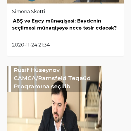
Simona Skotti
ABŞ və Egey münaqişəsi: Baydenin
seçilməsi münaqişəyə necə təsir edəcək?
2020-11-24 21:34
Rusif Hüseynov
CAMCA/Ramsfeld Təqaüd
Proqramına seçilib