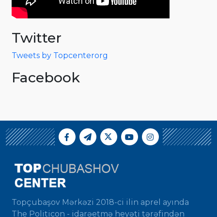
Twitter
Tweets by Topcenterorg
Facebook
Topçubaşov Mərkəzi 2018-ci ilin aprel ayında
The Politicon - idarəetmə heyəti tərəfindən