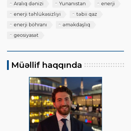
Aralıq dənizi
Yunanıstan
enerji
enerji təhlükəsizliyi
təbii qaz
enerji böhranı
əməkdaşlıq
geosiyasət
Müəllif haqqında