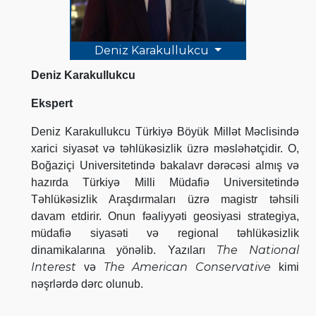
Deniz Karakullukcu
Deniz Karakullukcu
Ekspert
Deniz Karakullukcu Türkiyə Böyük Millət Məclisində
xarici siyasət və təhlükəsizlik üzrə məsləhətçidir. O,
Boğaziçi Universitetində bakalavr dərəcəsi almış və
hazırda Türkiyə Milli Müdafiə Universitetində
Təhlükəsizlik Araşdırmaları üzrə magistr təhsili
davam etdirir. Onun fəaliyyəti geosiyasi strategiya,
müdafiə siyasəti və regional təhlükəsizlik
The National
dinamikalarına yönəlib. Yazıları
Interest
The American Conservative
və
kimi
nəşrlərdə dərc olunub.