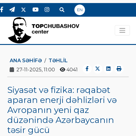
EN
ANA SƏHIFƏ
TƏHLİL
27-11-2025, 11:00
4041
Siyasət və fizika: rəqabət
aparan enerji dəhlizləri və
Avropanın yeni qaz
düzənində Azərbaycanın
təsir gücü