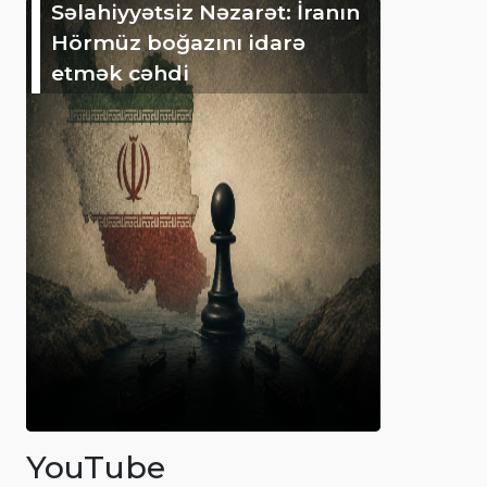
Səlahiyyətsiz Nəzarət: İranın
Hörmüz boğazını idarə
etmək cəhdi
YouTube