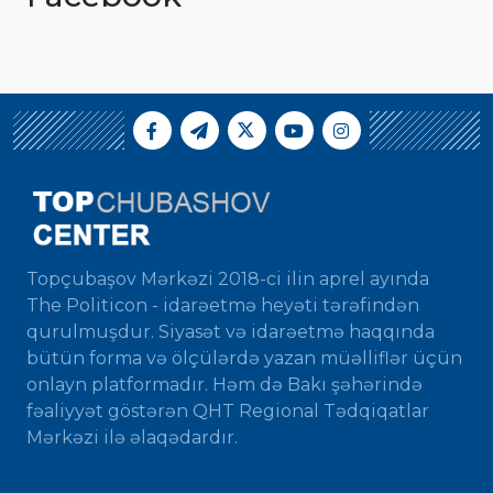
Topçubaşov Mərkəzi 2018-ci ilin aprel ayında
The Politicon - idarəetmə heyəti tərəfindən
qurulmuşdur. Siyasət və idarəetmə haqqında
bütün forma və ölçülərdə yazan müəlliflər üçün
onlayn platformadır. Həm də Bakı şəhərində
fəaliyyət göstərən QHT Regional Tədqiqatlar
Mərkəzi ilə əlaqədardır.