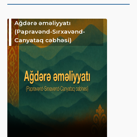
Ağdərə əməliyyatı
(Papravənd-Sırxavənd-
Canyataq cəbhəsi)