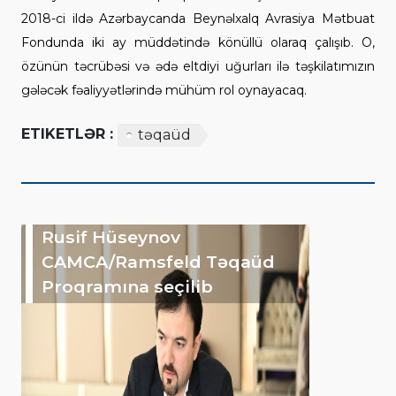
2018-ci ildə Azərbaycanda Beynəlxalq Avrasiya Mətbuat
Fondunda iki ay müddətində könüllü olaraq çalışıb. O,
özünün təcrübəsi və ədə eltdiyi uğurları ilə təşkilatımızın
gələcək fəaliyyətlərində mühüm rol oynayacaq.
ETIKETLƏR :
təqaüd
Rusif Hüseynov
CAMCA/Ramsfeld Təqaüd
Proqramına seçilib