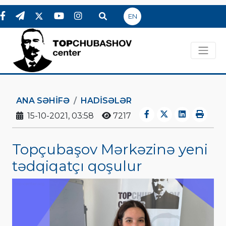
EN
ANA SƏHIFƏ
HADİSƏLƏR
15-10-2021, 03:58
7217
Topçubaşov Mərkəzinə yeni
tədqiqatçı qoşulur