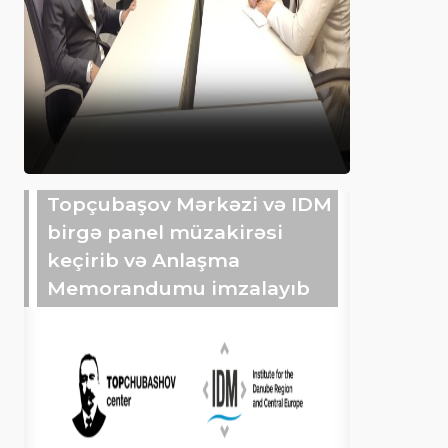
Topçubaşov Mərkəzi və IDM
birgə panel müzakirəsi
keçirib və Anlaşma
Memorandumu imzalayıb