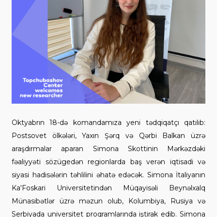
Oktyabrın 18-də komandamıza yeni tədqiqatçı qatılıb:
Postsovet ölkələri, Yaxın Şərq və Qərbi Balkan üzrə
araşdırmalar aparan Simona Skottinin Mərkəzdəki
fəaliyyəti sözügedən regionlarda baş verən iqtisadi və
siyasi hadisələrin təhlilini əhatə edəcək. Simona İtaliyanın
Ka'Foskari Universitetindən Müqayisəli Beynəlxalq
Münasibətlər üzrə məzun olub, Kolumbiya, Rusiya və
Serbiyada universitet proqramlarında iştirak edib. Simona