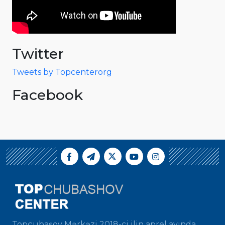
Twitter
Tweets by Topcenterorg
Facebook
Topçubaşov Mərkəzi 2018-ci ilin aprel ayında