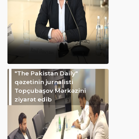
"The Pakistan Daily"
qəzetinin jurnalisti
Topçubaşov Mərkəzini
ziyarət edib