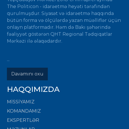
The Politicon - idarəetmə heyəti tərəfindən
qurulmuşdur. Siyasət və idarəetmə haqqında
bütün forma və ölçülərdə yazan müəlliflər üçün
onlayn platformadır. Həm də Bakı şəhərində
fəaliyyət göstərən QHT Regional Tədqiqatlar
Mərkəzi ilə əlaqədardır.
...
Davamını oxu
HAQQIMIZDA
MISSIYAMIZ
KOMANDAMIZ
EKSPERTLƏR