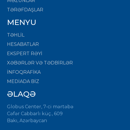
MƏZUNLAR
TƏRƏFDAŞLAR
MENYU
TƏHLİL
HESABATLAR
EKSPERT RƏYİ
XƏBƏRLƏR VƏ TƏDBİRLƏR
İNFOQRAFİKA
MEDİADA BİZ
ƏLAQƏ
Globus Center, 7-ci mərtəbə
Cəfər Cabbarlı küç., 609
Bakı, Azərbaycan