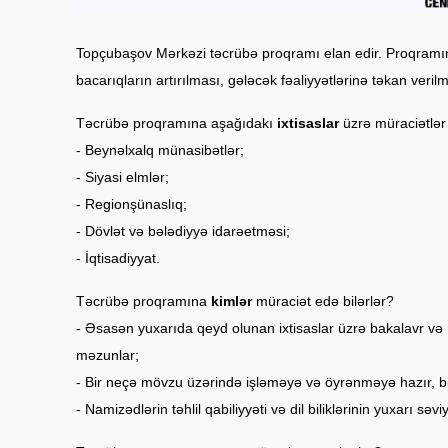
Topçubaşov Mərkəzi təcrübə proqramı elan edir. Proqramın
bacarıqların artırılması, gələcək fəaliyyətlərinə təkan verilm
Təcrübə proqramına aşağıdakı
ixtisaslar
üzrə müraciətlər
- Beynəlxalq münasibətlər;
- Siyasi elmlər;
- Regionşünaslıq;
- Dövlət və bələdiyyə idarəetməsi;
- İqtisadiyyat.
Təcrübə proqramına
kimlər
müraciət edə bilərlər?
- Əsasən yuxarıda qeyd olunan ixtisaslar üzrə bakalavr və ma
məzunlar;
- Bir neçə mövzu üzərində işləməyə və öyrənməyə hazır, bil
- Namizədlərin təhlil qabiliyyəti və dil biliklərinin yuxarı sə