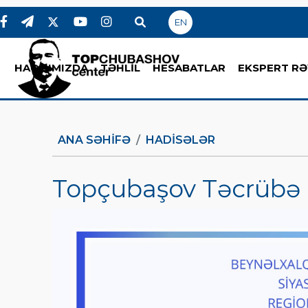
EN
HAQQIMIZDA
TƏHLİL
HESABATLAR
EKSPERT RƏ
ANA SƏHIFƏ
HADİSƏLƏR
Topçubaşov Təcrübə