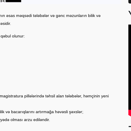
ın əsas məqsədi tələbələr və gənc məzunların bilik və
əsidir.
 qəbul olunur:
gistratura pillələrində təhsil alan tələbələr, həmçinin yeni
ik və bacarıqlarını artırmağa həvəsli şəxslər;
viyyədə olması arzu ediləndir.