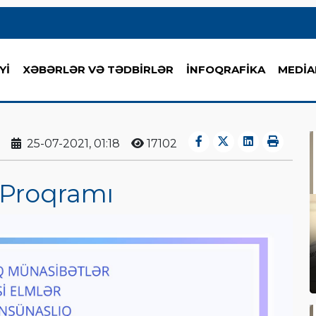
Yİ
XƏBƏRLƏR VƏ TƏDBİRLƏR
İNFOQRAFİKA
MEDİA
25-07-2021, 01:18
17102
 Proqramı