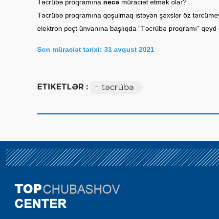
Təcrübə proqramına
necə
müraciət etmək olar?
Təcrübə proqramına qoşulmaq istəyən şəxslər öz tərcümey
elektron poçt ünvanına başlıqda “Təcrübə proqramı” qeyd 
Son müraciət tarixi: 31 avqust 2021
ETIKETLƏR :
təcrübə