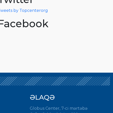
weets by Topcenterorg
Facebook
ƏLAQƏ
Globus Center, 7-ci mərtəbə