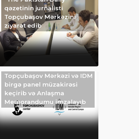
qəzetinin jurnalisti
Topçubaşov Mərkəzini
ziyarət edib
Topçubaşov Mərkəzi və IDM
birgə panel müzakirəsi
keçirib və Anlaşma
Memorandumu imzalayıb