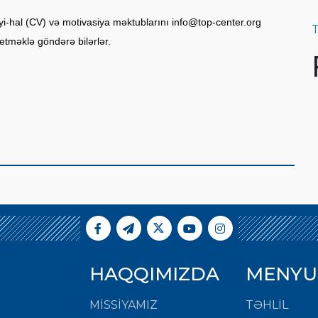
i-hal (CV) və motivasiya məktublarını
info@top-center.org
T
etməklə göndərə bilərlər.
HAQQIMIZDA
MENYU
MISSIYAMIZ
TƏHLİL