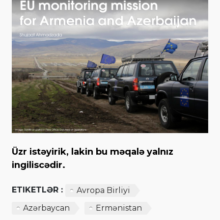
Üzr istəyirik, lakin bu məqalə yalnız
ingiliscədir.
ETIKETLƏR :
Avropa Birliyi
Azərbaycan
Ermənistan