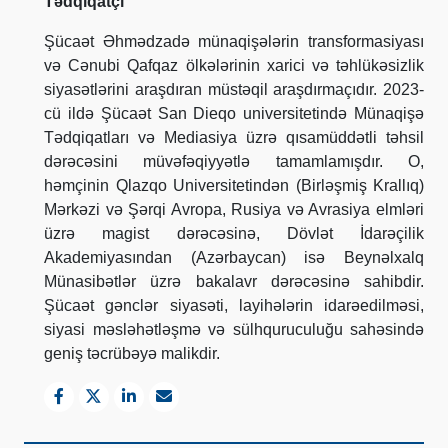
Tədqiqatçı
Şücaət Əhmədzadə münaqişələrin transformasiyası
və Cənubi Qafqaz ölkələrinin xarici və təhlükəsizlik
siyasətlərini araşdıran müstəqil araşdırmaçıdır. 2023-
cü ildə Şücaət San Dieqo universitetində Münaqişə
Tədqiqatları və Mediasiya üzrə qısamüddətli təhsil
dərəcəsini müvəfəqiyyətlə tamamlamışdır. O,
həmçinin Qlazqo Universitetindən (Birləşmiş Krallıq)
Mərkəzi və Şərqi Avropa, Rusiya və Avrasiya elmləri
üzrə magist dərəcəsinə, Dövlət İdarəçilik
Akademiyasından (Azərbaycan) isə Beynəlxalq
Münasibətlər üzrə bakalavr dərəcəsinə sahibdir.
Şücaət gənclər siyasəti, layihələrin idarəedilməsi,
siyasi məsləhətləşmə və sülhquruculuğu sahəsində
geniş təcrübəyə malikdir.