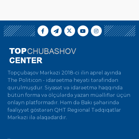
Topçubaşov Mərkəzi 2018-ci ilin aprel ayında
The Politicon - idarəetmə heyəti tərəfindən
qurulmuşdur. Siyasət və idarəetmə haqqında
bütün forma və ölçülərdə yazan müəlliflər üçün
onlayn platformadır. Həm də Bakı şəhərində
fəaliyyət göstərən QHT Regional Tədqiqatlar
Mərkəzi ilə əlaqədardır.
...