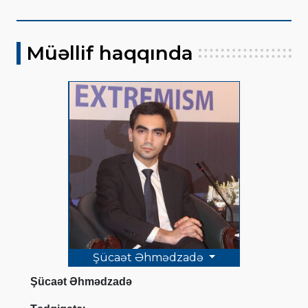
Müəllif haqqında
Şücaət Əhmədzadə
Şücaət Əhmədzadə