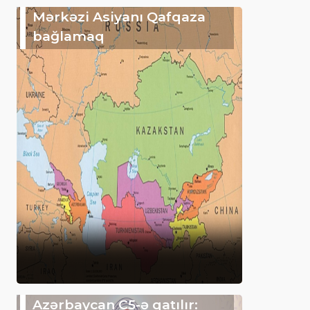
Mərkəzi Asiyanı Qafqaza
bağlamaq
Azərbaycan C5-ə qatılır: