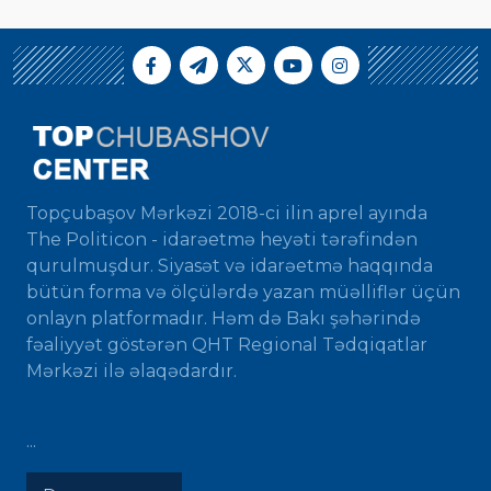
Topçubaşov Mərkəzi 2018-ci ilin aprel ayında
The Politicon - idarəetmə heyəti tərəfindən
qurulmuşdur. Siyasət və idarəetmə haqqında
bütün forma və ölçülərdə yazan müəlliflər üçün
onlayn platformadır. Həm də Bakı şəhərində
fəaliyyət göstərən QHT Regional Tədqiqatlar
Mərkəzi ilə əlaqədardır.
...