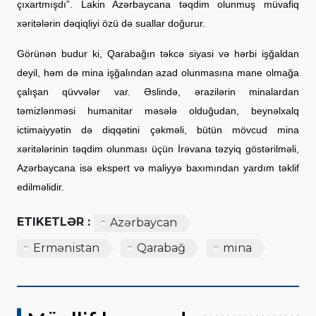
çıxartmışdı”. Lakin Azərbaycana təqdim olunmuş müvafiq
xəritələrin dəqiqliyi özü də suallar doğurur.
Görünən budur ki, Qarabağın təkcə siyasi və hərbi işğaldan
deyil, həm də mina işğalından azad olunmasına mane olmağa
çalışan qüvvələr var. Əslində, ərazilərin minalardan
təmizlənməsi humanitar məsələ olduğudan, beynəlxalq
ictimaiyyətin də diqqətini çəkməli, bütün mövcud mina
xəritələrinin təqdim olunması üçün İrəvana təzyiq göstərilməli,
Azərbaycana isə ekspert və maliyyə baxımından yardım təklif
edilməlidir.
ETIKETLƏR :
Azərbaycan
Ermənistan
Qarabağ
mina