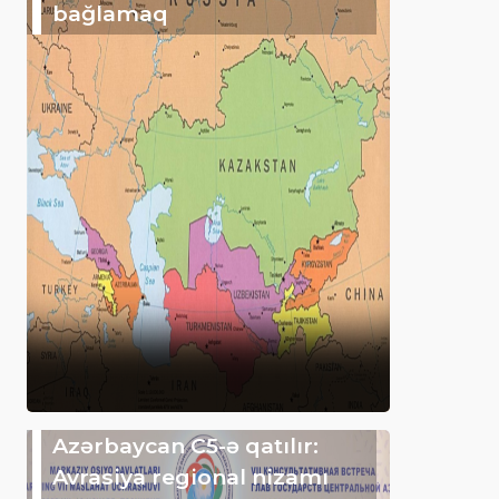
bağlamaq
Azərbaycan C5-ə qatılır:
Avrasiya regional nizamı