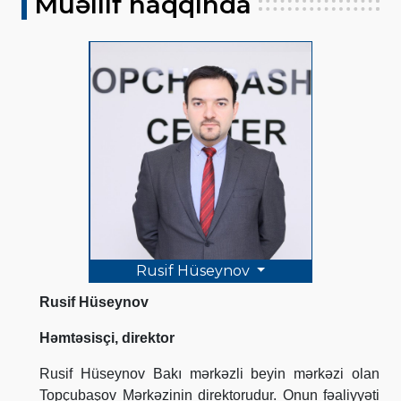
Müəllif haqqında
Rusif Hüseynov
Rusif Hüseynov
Həmtəsisçi, direktor
Rusif Hüseynov Bakı mərkəzli beyin mərkəzi olan
Topçubaşov Mərkəzinin direktorudur. Onun fəaliyyəti