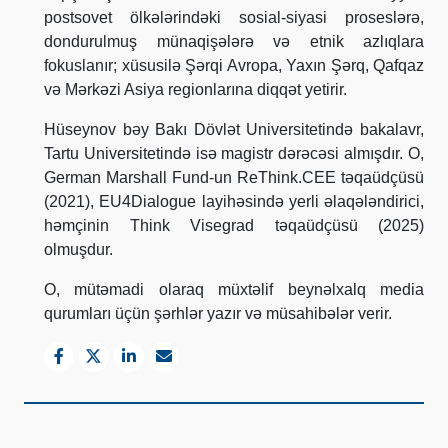
postsovet ölkələrindəki sosial-siyasi proseslərə,
dondurulmuş münaqişələrə və etnik azlıqlara
fokuslanır; xüsusilə Şərqi Avropa, Yaxın Şərq, Qafqaz
və Mərkəzi Asiya regionlarına diqqət yetirir.
Hüseynov bəy Bakı Dövlət Universitetində bakalavr,
Tartu Universitetində isə magistr dərəcəsi almışdır. O,
German Marshall Fund-un ReThink.CEE təqaüdçüsü
(2021), EU4Dialogue layihəsində yerli əlaqələndirici,
həmçinin Think Visegrad təqaüdçüsü (2025)
olmuşdur.
O, mütəmadi olaraq müxtəlif beynəlxalq media
qurumları üçün şərhlər yazır və müsahibələr verir.