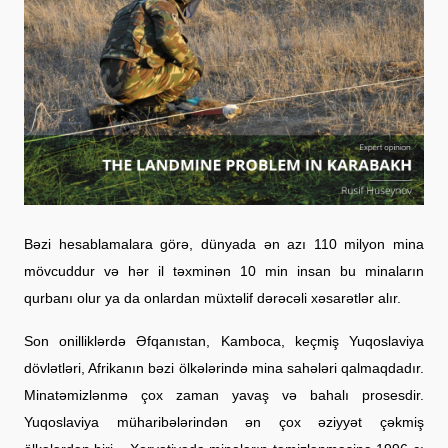
Bəzi hesablamalara görə, dünyada ən azı 110 milyon mina
mövcuddur və hər il təxminən 10 min insan bu minaların
qurbanı olur ya da onlardan müxtəlif dərəcəli xəsarətlər alır.
Son onilliklərdə Əfqanıstan, Kamboca, keçmiş Yuqoslaviya
dövlətləri, Afrikanın bəzi ölkələrində mina sahələri qalmaqdadır.
Minatəmizlənmə çox zaman yavaş və bahalı prosesdir.
Yuqoslaviya müharibələrindən ən çox əziyyət çəkmiş