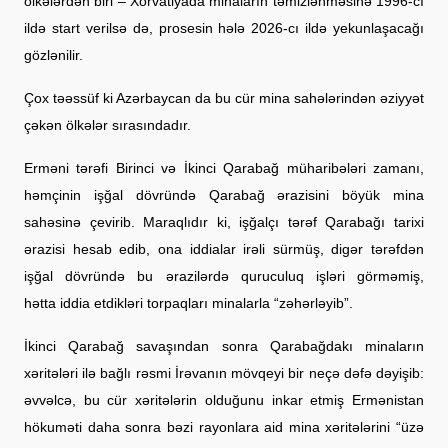
ölkələrdən biri – Xorvatiyada minaların təmizlənməsinə 1996-cı
ildə start verilsə də, prosesin hələ 2026-cı ildə yekunlaşacağı
gözlənilir.
Çox təəssüf ki Azərbaycan da bu cür mina sahələrindən əziyyət
çəkən ölkələr sırasındadır.
Erməni tərəfi Birinci və İkinci Qarabağ müharibələri zamanı,
həmçinin işğal dövründə Qarabağ ərazisini böyük mina
sahəsinə çevirib. Maraqlıdır ki, işğalçı tərəf Qarabağı tarixi
ərazisi hesab edib, ona iddialar irəli sürmüş, digər tərəfdən
işğal dövründə bu ərazilərdə quruculuq işləri görməmiş,
hətta iddia etdikləri torpaqları minalarla “zəhərləyib”.
İkinci Qarabağ savaşından sonra Qarabağdakı minaların
xəritələri ilə bağlı rəsmi İrəvanın mövqeyi bir neçə dəfə dəyişib:
əvvəlcə, bu cür xəritələrin olduğunu inkar etmiş Ermənistan
hökuməti daha sonra bəzi rayonlara aid mina xəritələrini “üzə