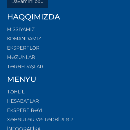
Davamını oxu
HAQQIMIZDA
MISSIYAMIZ
KOMANDAMIZ
EKSPERTLƏR
MƏZUNLAR
TƏRƏFDAŞLAR
MENYU
TƏHLİL
HESABATLAR
EKSPERT RƏYİ
XƏBƏRLƏR VƏ TƏDBİRLƏR
İNFOQRAFİKA