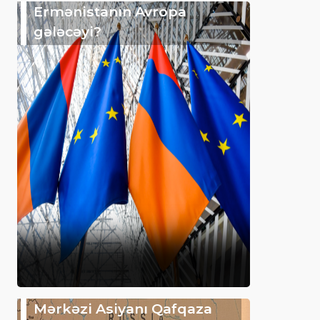
Ermənistanın Avropa
gələcəyi?
Mərkəzi Asiyanı Qafqaza