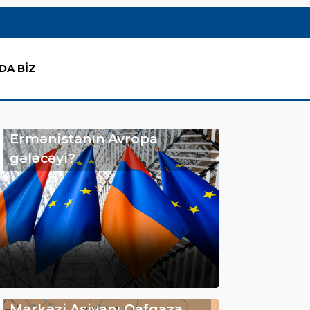
DA BİZ
Ermənistanın Avropa
gələcəyi?
Mərkəzi Asiyanı Qafqaza