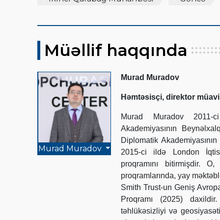
Müəllif haqqında
Murad Muradov
Həmtəsisçi, direktor müavi
Murad Muradov 2011-ci 
Akademiyasının Beynəlxalq
Diplomatik Akademiyasının 
Murad Muradov
2015-ci ildə London İqti
proqramını bitirmişdir. 
proqramlarında, yay məktəbl
Smith Trust-un Geniş Avrop
Proqramı (2025) daxildir
təhlükəsizliyi və geosiyasə