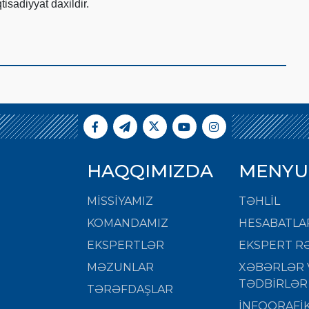
tisadiyyat daxildir.
HAQQIMIZDA
MENYU
MISSIYAMIZ
TƏHLİL
KOMANDAMIZ
HESABATLA
EKSPERTLƏR
EKSPERT RƏ
MƏZUNLAR
XƏBƏRLƏR 
TƏDBİRLƏR
TƏRƏFDAŞLAR
İNFOQRAFİ