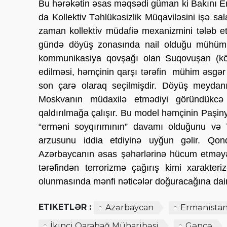
Bu hərəkətin əsas məqsədi güman ki Bakını E
da Kollektiv Təhlükəsizlik Müqaviləsini işə sa
zaman kollektiv müdafiə mexanizmini tələb 
gündə döyüş zonasında nail olduğu mühüm ir
kommunikasiya qovşağı olan Suqovuşan (k
edilməsi, həmçinin qarşı tərəfin mühim əsgər
son çarə olaraq seçilmişdir. Döyüş meydanı
Moskvanın müdaxilə etmədiyi göründükcə 
qaldırılmağa çalışır. Bu model həmçinin Paşiny
“erməni soyqırımının” davamı olduğunu və Tür
arzusunu iddia etdiyinə uyğun gəlir. Qond
Azərbaycanın əsas şəhərlərinə hücum etməyə 
tərəfindən terrorizmə çağırış kimi xarakte
olunmasında mənfi nəticələr doğuracağına dair 
ETIKETLƏR :
Azərbaycan
Ermənista
İkinci Qarabağ Müharibəsi
Gəncə