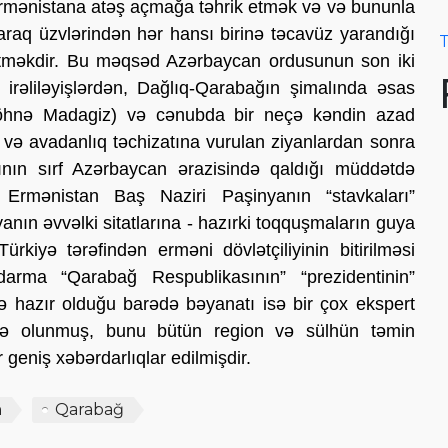
rmənistana atəş açmağa təhrik etmək və və bununla
laraq üzvlərindən hər hansı birinə təcavüz yarandığı
T
etməkdir. Bu məqsəd Azərbaycan ordusunun son iki
əliləyişlərdən, Dağlıq-Qarabağın şimalında əsas
öhnə Madagiz) və cənubda bir neçə kəndin azad
 və avadanlıq təchizatına vurulan ziyanlardan sonra
nın sırf Azərbaycan ərazisində qaldığı müddətdə
Ermənistan Baş Naziri Paşinyanın “stavkaları”
anın əvvəlki sitatlarına - hazırki toqquşmaların guya
kiyə tərəfindən erməni dövlətçiliyinin bitirilməsi
arma “Qarabağ Respublikasının” “prezidentinin”
hazır olduğu barədə bəyanatı isə bir çox ekspert
rizə olunmuş, bunu bütün region və sülhün təmin
geniş xəbərdarlıqlar edilmişdir.
n
Qarabağ