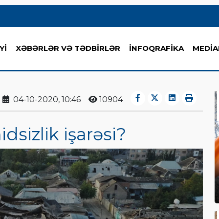
Yİ
XƏBƏRLƏR VƏ TƏDBİRLƏR
İNFOQRAFİKA
MEDİA
04-10-2020, 10:46
10904
sizlik işarəsi?