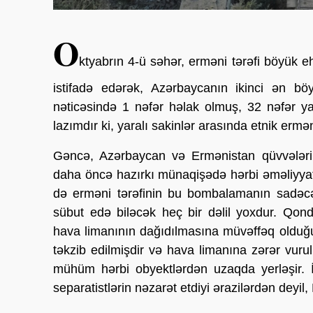
O
ktyabrın 4-ü səhər, erməni tərəfi böyük eh
istifadə edərək, Azərbaycanın ikinci ən b
nəticəsində 1 nəfər həlak olmuş, 32 nəfər y
lazımdır ki, yaralı sakinlər arasında etnik ermə
Gəncə, Azərbaycan və Ermənistan qüvvələrin
daha öncə hazırkı münaqişədə hərbi əməliyyat
də erməni tərəfinin bu bombalamanın sadəcə h
sübut edə biləcək heç bir dəlil yoxdur. Qo
hava limanının dağıdılmasına müvəffəq olduğ
təkzib edilmişdir və hava limanına zərər vurulm
mühüm hərbi obyektlərdən uzaqda yerləşir. İ
separatistlərin nəzarət etdiyi ərazilərdən deyil