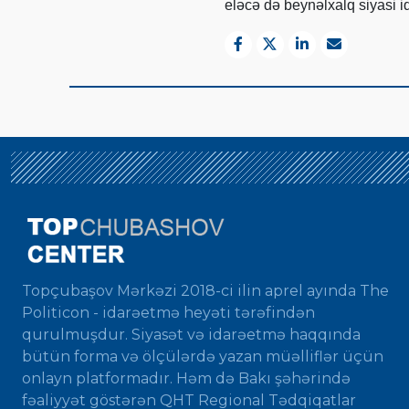
eləcə də beynəlxalq siyasi iq
Topçubaşov Mərkəzi 2018-ci ilin aprel ayında The
Politicon - idarəetmə heyəti tərəfindən
qurulmuşdur. Siyasət və idarəetmə haqqında
bütün forma və ölçülərdə yazan müəlliflər üçün
onlayn platformadır. Həm də Bakı şəhərində
fəaliyyət göstərən QHT Regional Tədqiqatlar