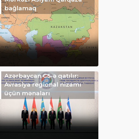
bağlamaq
Azərbaycan C5-ə qatılır:
Avrasiya regional nizamı
üçün mənaları