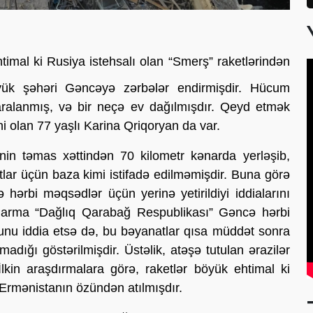
timal ki Rusiya istehsalı olan “Smerş” raketlərindən
öyük şəhəri Gəncəyə zərbələr endirmişdir. Hücum
aralanmış, və bir neçə ev dağılmışdır. Qeyd etmək
ni olan 77 yaşlı Karina Qriqoryan da var.
in təmas xəttindən 70 kilometr kənarda yerləşib,
lar üçün baza kimi istifadə edilməmişdir. Buna görə
ərbi məqsədlər üçün yerinə yetirildiyi iddialarını
ndarma “Dağlıq Qarabağ Respublikası” Gəncə hərbi
unu iddia etsə də, bu bəyanatlar qısa müddət sonra
adığı göstərilmişdir. Üstəlik, atəşə tutulan ərazilər
lkin araşdırmalara görə, raketlər böyük ehtimal ki
, Ermənistanın özündən atılmışdır.