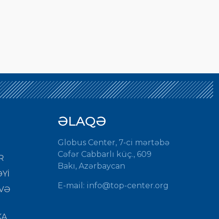
ƏLAQƏ
Globus Center, 7-ci mərtəbə
Cəfər Cabbarlı küç., 609
R
Bakı, Azərbaycan
Yİ
E-mail:
info@top-center.org
VƏ
KA