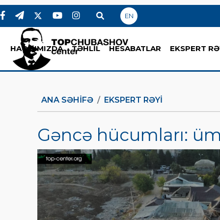
EN
HAQQIMIZDA
TƏHLİL
HESABATLAR
EKSPERT RƏ
ANA SƏHIFƏ
EKSPERT RƏYI
Gəncə hücumları: ümid