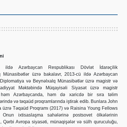
ni
ildə Azərbaycan Respublikası Dövlət İdarəçilik
 Münasibətlər üzrə bakalavr, 2013-cü ildə Azərbaycan
Diplomatiya və Beynəlxalq Münasibətlər üzrə magistr və
sadiyyat Məktəbində Müqayisəli Siyasət üzrə magistr
O, həm Azərbaycanda, həm də xaricdə bir sıra təlim
ərində və təqaüd proqramlarında iştirak edib. Bunlara John
a üzrə Təqaüd Proqramı (2017) və Raisina Young Fellows
. Onun ixtisaslaşma sahələrinə postsovet ölkələrinin
ti, Qərbi Avropa siyasəti, münaqişələr və sülh quruculuğu,