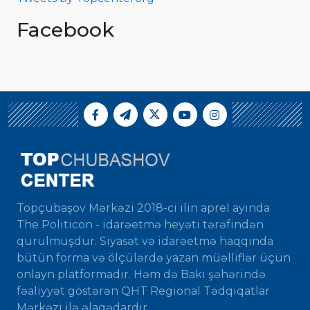
Facebook
Topçubaşov Mərkəzi 2018-ci ilin aprel ayında
The Politicon - idarəetmə heyəti tərəfindən
qurulmuşdur. Siyasət və idarəetmə haqqında
bütün forma və ölçülərdə yazan müəlliflər üçün
onlayn platformadır. Həm də Bakı şəhərində
fəaliyyət göstərən QHT Regional Tədqiqatlar
Mərkəzi ilə əlaqədardır.