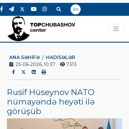
EN
ANA SƏHIFƏ
HADİSƏLƏR
25-06-2026, 10:37
7313
Rusif Hüseynov NATO
nümayəndə heyəti ilə
görüşüb