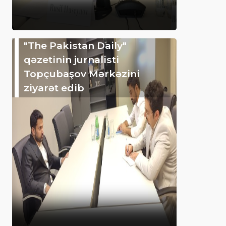
"The Pakistan Daily"
qəzetinin jurnalisti
Topçubaşov Mərkəzini
ziyarət edib