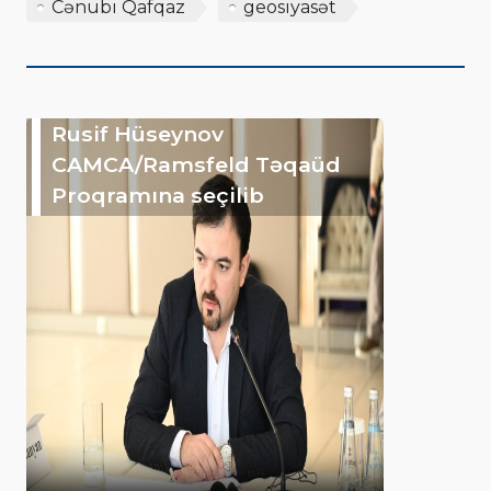
Cənubi Qafqaz
geosiyasət
Rusif Hüseynov
CAMCA/Ramsfeld Təqaüd
Proqramına seçilib