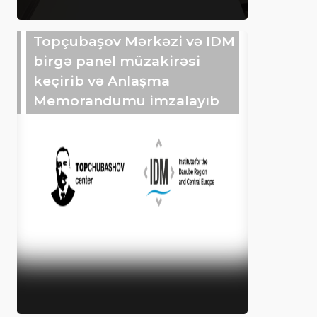
Topçubaşov Mərkəzi və IDM
birgə panel müzakirəsi
keçirib və Anlaşma
Memorandumu imzalayıb