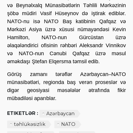
və Beynəlxalq Münasibətlərin Təhlili Mərkəzinin
şöbə müdiri Vasif Hüseynov də iştirak ediblər.
NATO-nu isə NATO Baş katibinin Qafqaz və
Mərkəzi Asiya üzrə xüsusi nümayəndəsi Kevin
Hamilton, NATO-nun Gürcüstan üzrə
əlaqələndirici ofisinin rəhbəri Aleksandr Vinnikov
və NATO-nun Cənubi Qafqaz üzrə məsul
əməkdaşı Ştefan Elqersma təmsil edib.
Görüş zamanı tərəflər Azərbaycan–NATO
münasibətləri, regionda baş verən proseslər və
digər geosiyasi məsələlər ətrafında fikir
mübadiləsi aparıblar.
ETIKETLƏR :
Azərbaycan
təhlükəsizlik
NATO