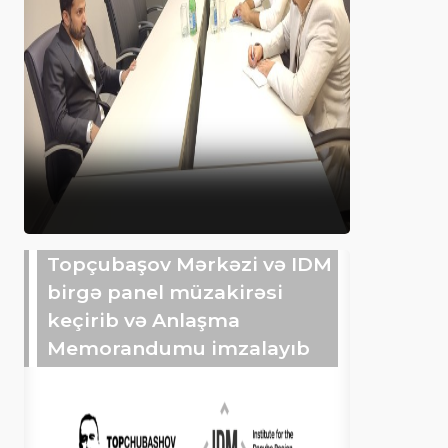
Topçubaşov Mərkəzi və IDM
birgə panel müzakirəsi
keçirib və Anlaşma
Memorandumu imzalayıb