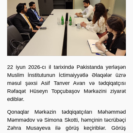
22 iyun 2026-cı il tarixində Pakistanda yerləşən
Muslim İnstitutunun İctimaiyyətlə Əlaqələr üzrə
məsul şəxsi Asif Tanver Avan və tədqiqatçısı
Rəfaqət Hüseyn Topçubaşov Mərkəzini ziyarət
ediblər.
Qonaqlar Mərkəzin tədqiqatçıları Məhəmməd
Məmmədov və Simona Skotti, həmçinin təcrübəçi
Zəhra Musayeva ilə görüş keçiriblər. Görüş