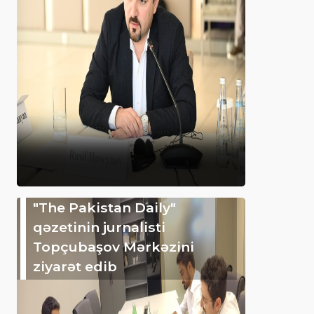
"The Pakistan Daily"
qəzetinin jurnalisti
Topçubaşov Mərkəzini
ziyarət edib