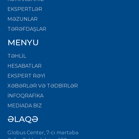
EKSPERTLƏR
MƏZUNLAR
TƏRƏFDAŞLAR
MENYU
TƏHLİL
HESABATLAR
EKSPERT RƏYİ
XƏBƏRLƏR VƏ TƏDBİRLƏR
İNFOQRAFİKA
MEDİADA BİZ
ƏLAQƏ
Globus Center, 7-ci mərtəbə