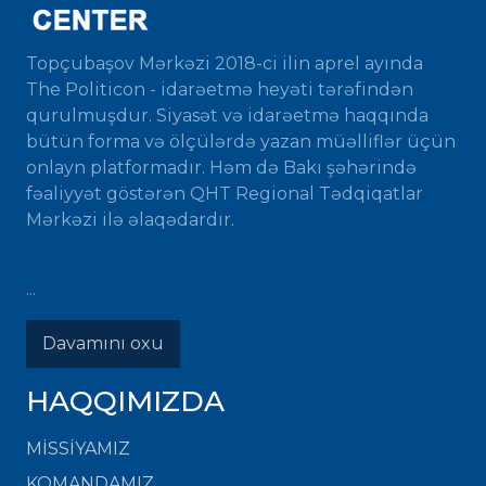
Topçubaşov Mərkəzi 2018-ci ilin aprel ayında
The Politicon - idarəetmə heyəti tərəfindən
qurulmuşdur. Siyasət və idarəetmə haqqında
bütün forma və ölçülərdə yazan müəlliflər üçün
onlayn platformadır. Həm də Bakı şəhərində
fəaliyyət göstərən QHT Regional Tədqiqatlar
Mərkəzi ilə əlaqədardır.
...
Davamını oxu
HAQQIMIZDA
MISSIYAMIZ
KOMANDAMIZ