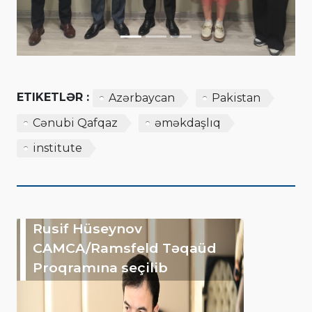
ETIKETLƏR :
Azərbaycan
Pakistan
Cənubi Qafqaz
əməkdaşlıq
institute
Rusif Hüseynov
CAMCA/Ramsfeld Təqaüd
Proqramına seçilib