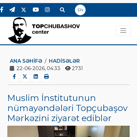
EN
ANA SƏHIFƏ
HADİSƏLƏR
22-06-2026, 04:33
2731
Muslim İnstitutunun
nümayəndələri Topçubaşov
Mərkəzini ziyarət ediblər