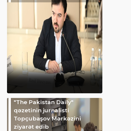
"The Pakistan Daily"
qəzetinin jurnalisti
Topçubaşov Mərkəzini
ziyarət edib