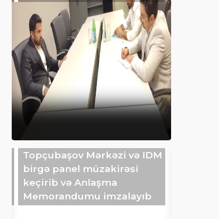
Topçubaşov Mərkəzi və IDM
birgə panel müzakirəsi
keçirib və Anlaşma
Memorandumu imzalayıb