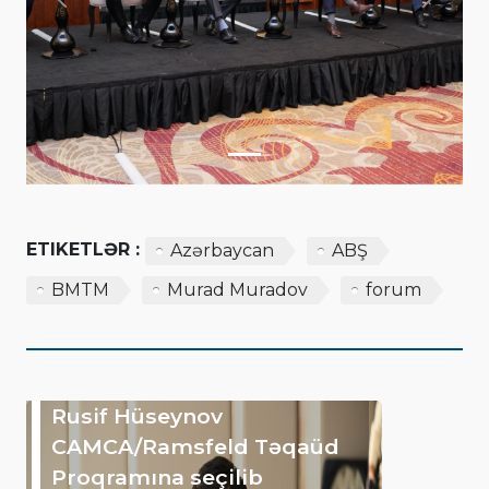
Previous
Next
ETIKETLƏR :
Azərbaycan
ABŞ
BMTM
Murad Muradov
forum
Rusif Hüseynov
CAMCA/Ramsfeld Təqaüd
Proqramına seçilib