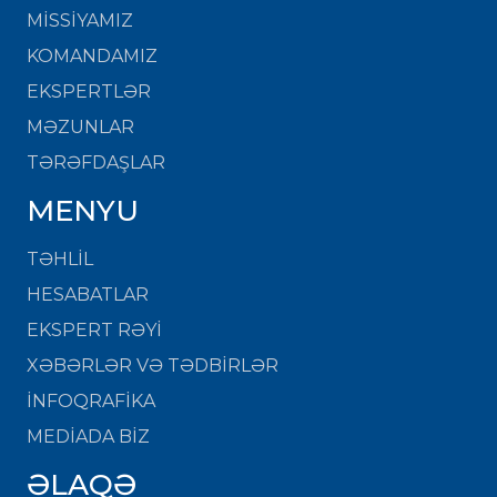
MISSIYAMIZ
KOMANDAMIZ
EKSPERTLƏR
MƏZUNLAR
TƏRƏFDAŞLAR
MENYU
TƏHLİL
HESABATLAR
EKSPERT RƏYİ
XƏBƏRLƏR VƏ TƏDBİRLƏR
İNFOQRAFİKA
MEDİADA BİZ
ƏLAQƏ