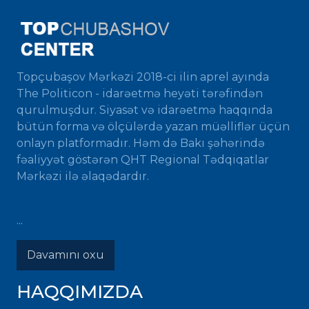
Topçubaşov Mərkəzi 2018-ci ilin aprel ayında
The Politicon - idarəetmə heyəti tərəfindən
qurulmuşdur. Siyasət və idarəetmə haqqında
bütün forma və ölçülərdə yazan müəlliflər üçün
onlayn platformadır. Həm də Bakı şəhərində
fəaliyyət göstərən QHT Regional Tədqiqatlar
Mərkəzi ilə əlaqədardır.
...
Davamını oxu
HAQQIMIZDA