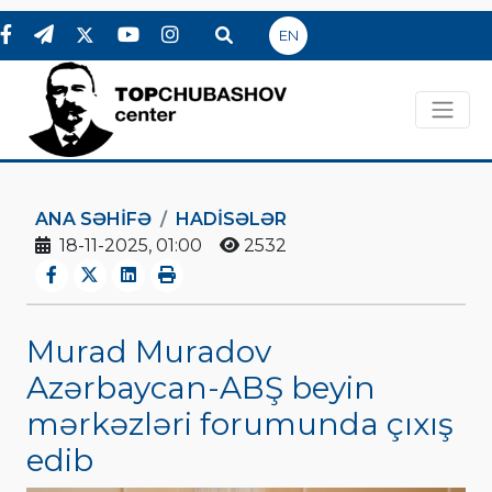
EN
ANA SƏHIFƏ
HADİSƏLƏR
18-11-2025, 01:00
2532
Murad Muradov
Azərbaycan-ABŞ beyin
mərkəzləri forumunda çıxış
edib