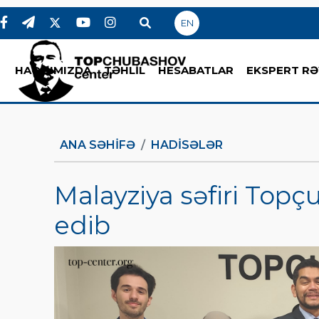
EN
HAQQIMIZDA
TƏHLİL
HESABATLAR
EKSPERT RƏ
ANA SƏHIFƏ
HADİSƏLƏR
Malayziya səfiri Topç
edib