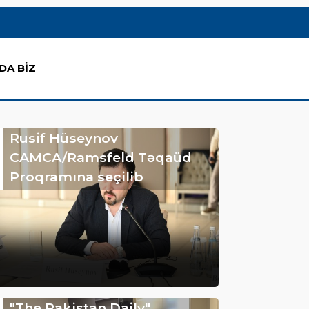
DA BİZ
Rusif Hüseynov
CAMCA/Ramsfeld Təqaüd
Proqramına seçilib
"The Pakistan Daily"