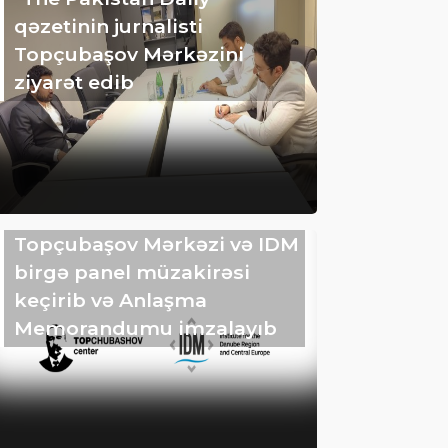
qəzetinin jurnalisti
Topçubaşov Mərkəzini
ziyarət edib
Topçubaşov Mərkəzi və IDM
birgə panel müzakirəsi
keçirib və Anlaşma
Memorandumu imzalayıb