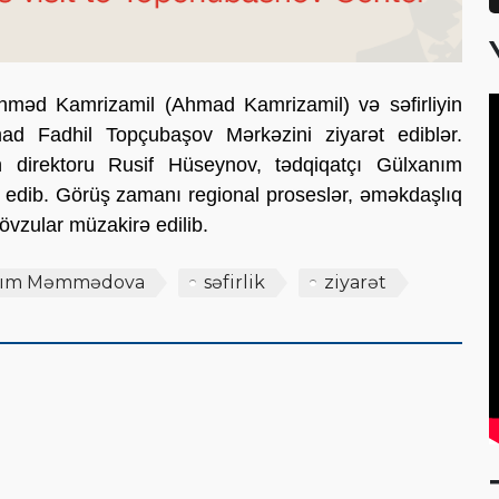
hməd Kamrizamil (Ahmad Kamrizamil) və səfirliyin
mad Fadhil Topçubaşov Mərkəzini ziyarət ediblər.
direktoru Rusif Hüseynov, tədqiqatçı Gülxanım
k edib. Görüş zamanı regional proseslər, əməkdaşlıq
övzular müzakirə edilib.
nım Məmmədova
səfirlik
ziyarət