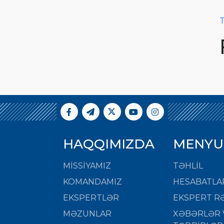
T
HAQQIMIZDA
MENYU
MISSIYAMIZ
TƏHLİL
KOMANDAMIZ
HESABATLA
EKSPERTLƏR
EKSPERT RƏ
MƏZUNLAR
XƏBƏRLƏR 