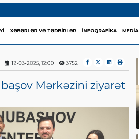
Yİ
XƏBƏRLƏR VƏ TƏDBİRLƏR
İNFOQRAFİKA
MEDİA
12-03-2025, 12:00
3752
ubaşov Mərkəzini ziyarət