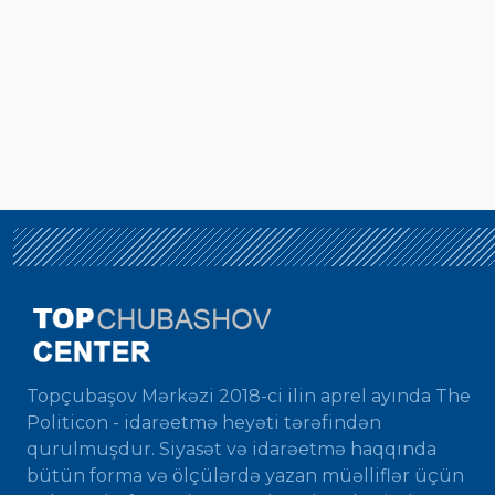
Topçubaşov Mərkəzi 2018-ci ilin aprel ayında The
Politicon - idarəetmə heyəti tərəfindən
qurulmuşdur. Siyasət və idarəetmə haqqında
bütün forma və ölçülərdə yazan müəlliflər üçün