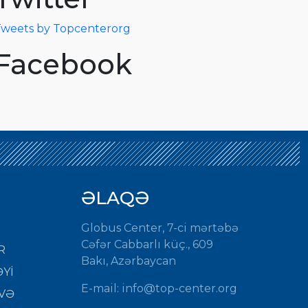
weets by Topcenterorg
Facebook
ƏLAQƏ
Globus Center, 7-ci mərtəbə
Cəfər Cabbarlı küç., 609
R
Bakı, Azərbaycan
Yİ
E-mail:
info@top-center.org
VƏ