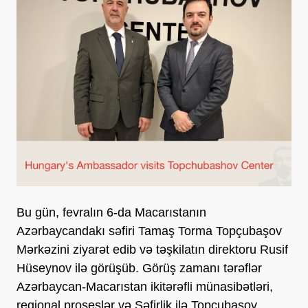
Bu gün, fevralın 6-da Macarıstanın
Azərbaycandakı səfiri Tamaş Torma Topçubaşov
Mərkəzini ziyarət edib və təşkilatın direktoru Rusif
Hüseynov ilə görüşüb. Görüş zamanı tərəflər
Azərbaycan-Macarıstan ikitərəfli münasibətləri,
regional proseslər və Səfirlik ilə Topçubaşov