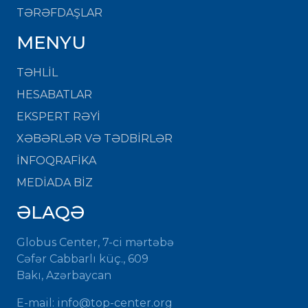
TƏRƏFDAŞLAR
MENYU
TƏHLİL
HESABATLAR
EKSPERT RƏYİ
XƏBƏRLƏR VƏ TƏDBİRLƏR
İNFOQRAFİKA
MEDİADA BİZ
ƏLAQƏ
Globus Center, 7-ci mərtəbə
Cəfər Cabbarlı küç., 609
Bakı, Azərbaycan
E-mail:
info@top-center.org