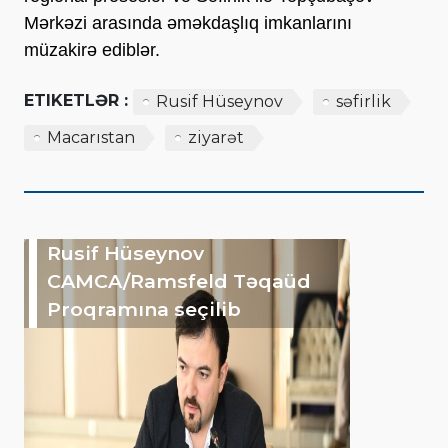
Mərkəzi arasında əməkdaşlıq imkanlarını
müzakirə ediblər.
ETIKETLƏR :
Rusif Hüseynov
səfirlik
Macarıstan
ziyarət
Rusif Hüseynov
CAMCA/Ramsfeld Təqaüd
Proqramına seçilib