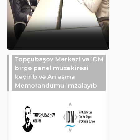
Topçubaşov Mərkəzi və IDM
birgə panel müzakirəsi
keçirib və Anlaşma
Memorandumu imzalayıb