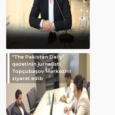
"The Pakistan Daily"
qəzetinin jurnalisti
Topçubaşov Mərkəzini
ziyarət edib