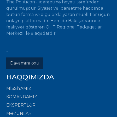
The Politicon - idarəetmə heyəti tərəfindən
qurulmuşdur. Siyasət və idarəetmə haqqında
bütün forma və ölçülərdə yazan müəlliflər üçün
onlayn platformadır. Həm də Bakı şəhərində
fəaliyyət göstərən QHT Regional Tədqiqatlar
Mərkəzi ilə əlaqədardır.
...
Davamını oxu
HAQQIMIZDA
MISSIYAMIZ
KOMANDAMIZ
EKSPERTLƏR
MƏZUNLAR