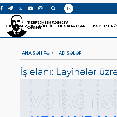
EN
HAQQIMIZDA
TƏHLİL
HESABATLAR
EKSPERT RƏ
ANA SƏHIFƏ
HADİSƏLƏR
İş elanı: Layihələr üz