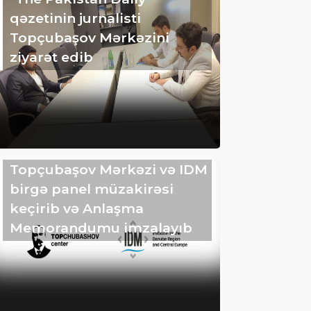
qəzetinin jurnalisti
Topçubaşov Mərkəzini
ziyarət edib
Topçubaşov Mərkəzi və IDM
birgə panel müzakirəsi
keçirib və Anlaşma
Memorandumu imzalayıb