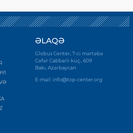
ƏLAQƏ
Globus Center, 7-ci mərtəbə
Cəfər Cabbarlı küç., 609
R
Bakı, Azərbaycan
Yİ
E-mail:
info@top-center.org
VƏ
KA
Z