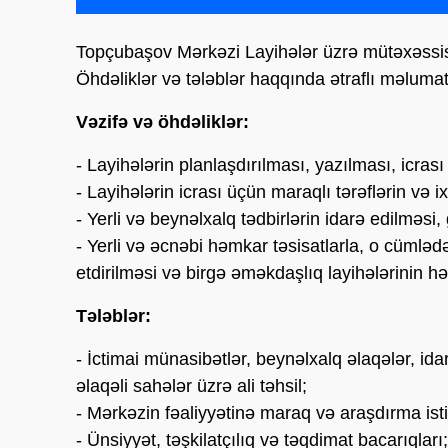
Topçubaşov Mərkəzi Layihələr üzrə mütəxəssis
Öhdəliklər və tələblər haqqında ətraflı məlumat
Vəzifə və öhdəliklər:
- Layihələrin planlaşdırılması, yazılması, icras
- Layihələrin icrası üçün maraqlı tərəflərin və ix
- Yerli və beynəlxalq tədbirlərin idarə edilməsi, 
- Yerli və əcnəbi həmkar təsisatlarla, o cümləd
etdirilməsi və birgə əməkdaşlıq layihələrinin hə
Tələblər:
- İctimai münasibətlər, beynəlxalq əlaqələr, id
əlaqəli sahələr üzrə ali təhsil;
- Mərkəzin fəaliyyətinə maraq və araşdırma is
- Ünsiyyət, təşkilatçılıq və təqdimat bacarıqları;