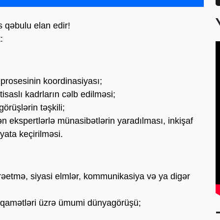
 qəbulu elan edir!
:
ı prosesinin koordinasiyası;
tisaslı kadrların cəlb edilməsi;
görüşlərin təşkili;
ən ekspertlərlə münasibətlərin yaradılması, inkişaf
yata keçirilməsi.
arəetmə, siyasi elmlər, kommunikasiya və ya digər
tiqamətləri üzrə ümumi dünyagörüşü;