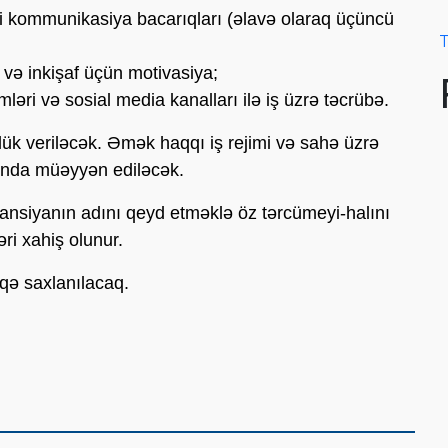
fahi kommunikasiya bacarıqları (əlavə olaraq üçüncü
T
və inkişaf üçün motivasiya;
ləri və sosial media kanalları ilə iş üzrə təcrübə.
ük veriləcək. Əmək haqqı iş rejimi və sahə üzrə
sında müəyyən ediləcək.
nsiyanın adını qeyd etməklə öz tərcümeyi-halını
i xahiş olunur.
aqə saxlanılacaq.