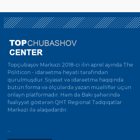
Topçubaşov Mərkəzi 2018-ci ilin aprel ayında The
Politicon - idarəetmə heyəti tərəfindən
qurulmuşdur. Siyasət və idarəetmə haqqında
bütün forma və ölçülərdə yazan müəlliflər üçün
onlayn platformadır. Həm də Bakı şəhərində
fəaliyyət göstərən QHT Regional Tədqiqatlar
Mərkəzi ilə əlaqədardır.
...