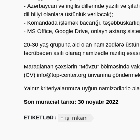
- Azərbaycan və ingilis dillərində yazılı və şi
dil biliyi olanlara üstünlük veriləcək);
- Komandada işləmək bacarığı, təşəbbüskarlıq 
- MS Office, Google Drive, onlayn axtarış sistem
20-30 yaş qrupuna aid olan namizədlərə üstünl
təcrübədən asılı olaraq namizədlə razılıq əsa
Maraqlanan şəxslərin “Mövzu” bölməsində vaka
(CV)
info@top-center.org
ünvanına göndərmələr
Yalnız kriteriyalarımıza uyğun namizədlərlə əl
Son müraciət tarixi: 30 noyabr 2022
ETIKETLƏR :
iş imkanı