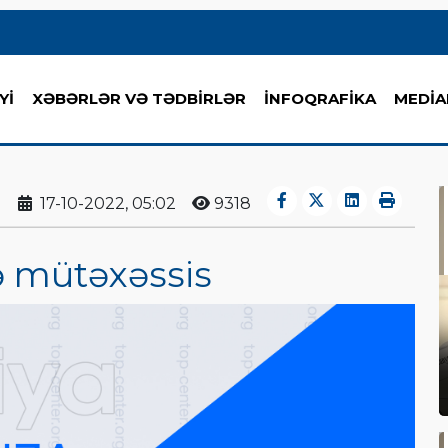
Yİ
XƏBƏRLƏR VƏ TƏDBİRLƏR
İNFOQRAFİKA
MEDİA
17-10-2022, 05:02
9318
rə mütəxəssis