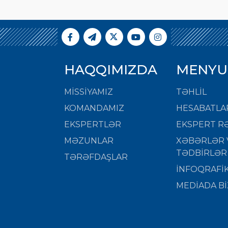
HAQQIMIZDA
MENYU
MISSIYAMIZ
TƏHLİL
KOMANDAMIZ
HESABATLA
EKSPERTLƏR
EKSPERT RƏ
MƏZUNLAR
XƏBƏRLƏR 
TƏDBİRLƏR
TƏRƏFDAŞLAR
İNFOQRAFİ
MEDİADA Bİ