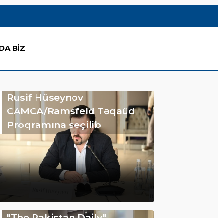
DA BİZ
Rusif Hüseynov
CAMCA/Ramsfeld Təqaüd
Proqramına seçilib
"The Pakistan Daily"