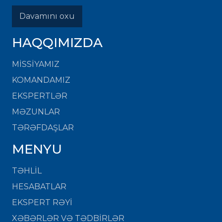
Davamını oxu
HAQQIMIZDA
MISSIYAMIZ
KOMANDAMIZ
EKSPERTLƏR
MƏZUNLAR
TƏRƏFDAŞLAR
MENYU
TƏHLİL
HESABATLAR
EKSPERT RƏYİ
XƏBƏRLƏR VƏ TƏDBİRLƏR