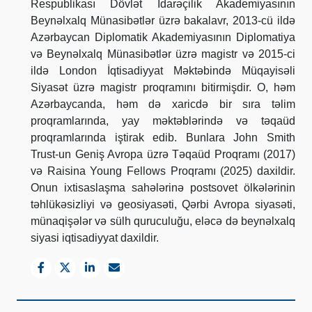
Respublikası Dövlət İdarəçilik Akademiyasının
Beynəlxalq Münasibətlər üzrə bakalavr, 2013-cü ildə
Azərbaycan Diplomatik Akademiyasının Diplomatiya
və Beynəlxalq Münasibətlər üzrə magistr və 2015-ci
ildə London İqtisadiyyat Məktəbində Müqayisəli
Siyasət üzrə magistr proqramını bitirmişdir. O, həm
Azərbaycanda, həm də xaricdə bir sıra təlim
proqramlarında, yay məktəblərində və təqaüd
proqramlarında iştirak edib. Bunlara John Smith
Trust-un Geniş Avropa üzrə Təqaüd Proqramı (2017)
və Raisina Young Fellows Proqramı (2025) daxildir.
Onun ixtisaslaşma sahələrinə postsovet ölkələrinin
təhlükəsizliyi və geosiyasəti, Qərbi Avropa siyasəti,
münaqişələr və sülh quruculuğu, eləcə də beynəlxalq
siyasi iqtisadiyyat daxildir.