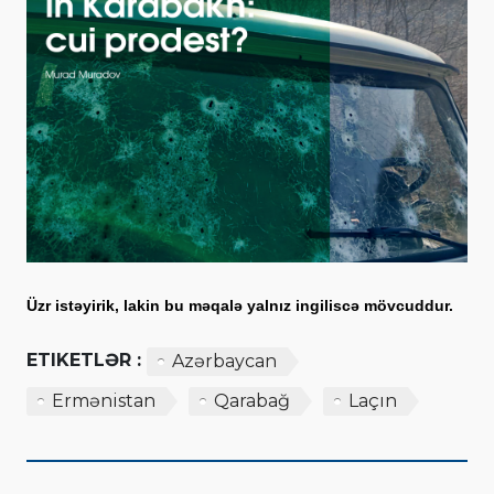
Üzr istəyirik, lakin bu məqalə yalnız ingiliscə mövcuddur.
ETIKETLƏR :
Azərbaycan
Ermənistan
Qarabağ
Laçın