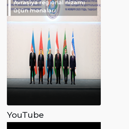
Avrasiya regional nizamı
üçün mənaları
YouTube