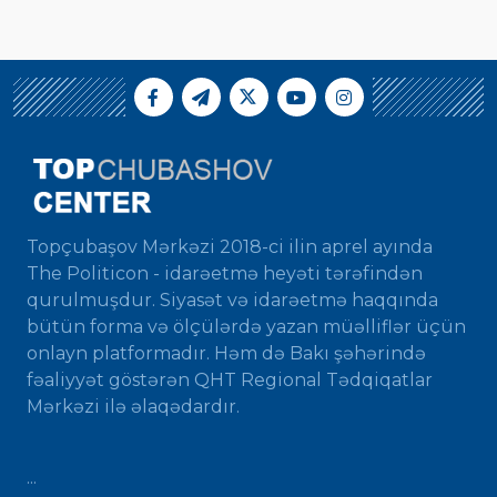
Topçubaşov Mərkəzi 2018-ci ilin aprel ayında
The Politicon - idarəetmə heyəti tərəfindən
qurulmuşdur. Siyasət və idarəetmə haqqında
bütün forma və ölçülərdə yazan müəlliflər üçün
onlayn platformadır. Həm də Bakı şəhərində
fəaliyyət göstərən QHT Regional Tədqiqatlar
Mərkəzi ilə əlaqədardır.
...