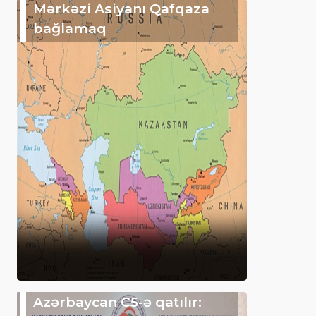
Mərkəzi Asiyanı Qafqaza
bağlamaq
Azərbaycan C5-ə qatılır: